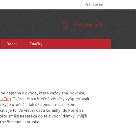
Prihlásenie
NÁKUPNÝ
Prázdny košík
KOŠÍK
Bazar
Značky
ě se nejedná o ovoce, které každý zná. Novinka,
on Top
. Tvůrci této užitečné věcičky vyšperkovali
unky je otočná a tak už nemusíte s uhlíkem
 a je to. Ve vnitřní části korunky, do které se
této směsi nezatéká do těla vodní dýmky. Vnější
s rozžhavenou korunkou.