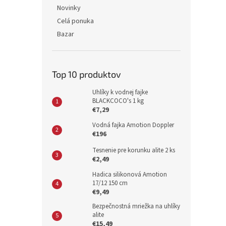
Novinky
Celá ponuka
Bazar
Top 10 produktov
Uhlíky k vodnej fajke
BLACKCOCO's 1 kg
€7,29
Vodná fajka Amotion Doppler
€196
Tesnenie pre korunku alite 2 ks
€2,49
Hadica silikonová Amotion
17/12 150 cm
€9,49
Bezpečnostná mriežka na uhlíky
alite
€15,49