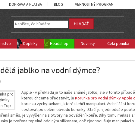
DOPRAVA A PLATBA
BLOG
VERNOSTNÝ PROGRAM
HĽADAŤ
enstvo
Doplnky
Headshop
Novinky
Celá ponuka
?
dělá jablko na vodní dýmce?
9
Apple - v překladu je to naše známé jablko, ale v tomto případ
kterou chceme představit, je
Korunka pro vodní dýmky Apple 
korunku vychytávkami, které ulehčí manipulaci. Vrchní část kor
cestovat po celém obvodu korunky. Stačí jen jednoduše pootočit
řená směs, je vyvýšenina s otvory na odvádění kouře. Díky tomu melasa z 
runky je tvořena tepelně odolným silikonem, což zjednodušuje manipulaci 