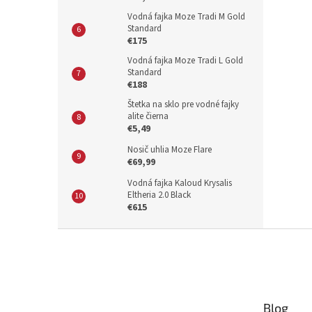
Vodná fajka Moze Tradi M Gold
Standard
€175
Vodná fajka Moze Tradi L Gold
Standard
€188
Štetka na sklo pre vodné fajky
alite čierna
€5,49
Nosič uhlia Moze Flare
€69,99
Vodná fajka Kaloud Krysalis
Eltheria 2.0 Black
€615
Z
á
p
ä
t
Blog