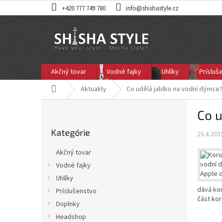
Prejsť
+420 777 749 780
info@shishastyle.cz
na
obsah
Akčný tovar
Vodné fajky
Uhlíky
Prísluš
Domov
Aktuality
Co udělá jablko na vodní dýmce
B
Co u
o
Preskočiť
č
Kategórie
kategórie
25.4.201
n
ý
Akčný tovar
p
Vodné fajky
a
Uhlíky
n
dává kou
e
Príslušenstvo
část ko
l
Doplnky
Headshop