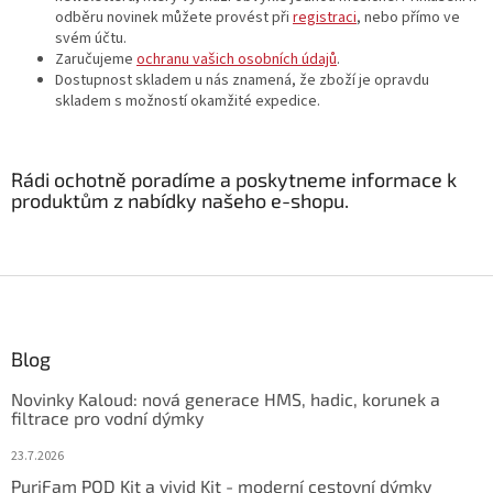
odběru novinek můžete provést při
registraci
, nebo přímo ve
svém účtu.
Zaručujeme
ochranu vašich osobních údajů
.
Dostupnost skladem u nás znamená, že zboží je opravdu
skladem s možností okamžité expedice.
Rádi ochotně poradíme a poskytneme informace k
produktům z nabídky našeho e-shopu.
Z
á
p
ä
Blog
t
Novinky Kaloud: nová generace HMS, hadic, korunek a
i
filtrace pro vodní dýmky
e
23.7.2026
PurjFam POD Kit a vivid Kit - moderní cestovní dýmky