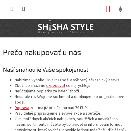
Prejsť
NÁKUP
na
obsah
KOŠÍK
Prečo nakupovať u nás
Naší snahou je Vaše spokojenost
Nabízíme vysokou kvalitu zboží a výborný zákaznický servis.
Zboží se snažíme
expedovat
co nejrychleji.
Neúčtujeme poplatky za balení zboží.
Neustále rozšiřujeme sortiment a doplňujeme o originální nové
zboží.
Doprava
zdarma již při nákupu nad 79 EUR.
Pravidelně připravujeme slevové akce a soutěže.
O mimořádných akčních nabídkách, soutěžích a novinkách v
našem sortimentu můžete být pravidelně informováni formou
newsletteru, který vychází obvykle jednou měsíčně. Přihlášení k