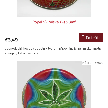
t
o
v
Popelník Miska Web leaf
Do košíka
€3,49
Jednoduchý kovový popelník tvarem připomínající psí misku, motiv
konopný list a pavučina
Kód:
01156000