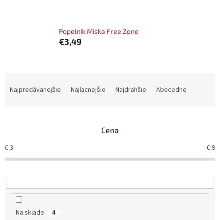
Popelník Miska Free Zone
€3,49
R
a
Najpredávanejšie
Najlacnejšie
Najdrahšie
Abecedne
d
e
n
Cena
i
e
€
3
€
9
p
r
o
d
u
k
Na sklade
4
t