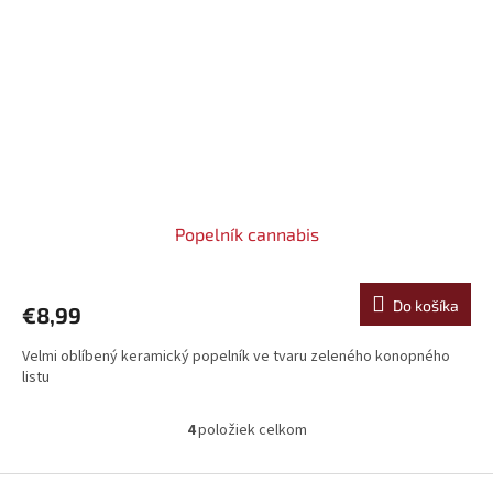
Popelník cannabis
Do košíka
€8,99
Velmi oblíbený keramický popelník ve tvaru zeleného konopného
listu
4
položiek celkom
O
v
l
Z