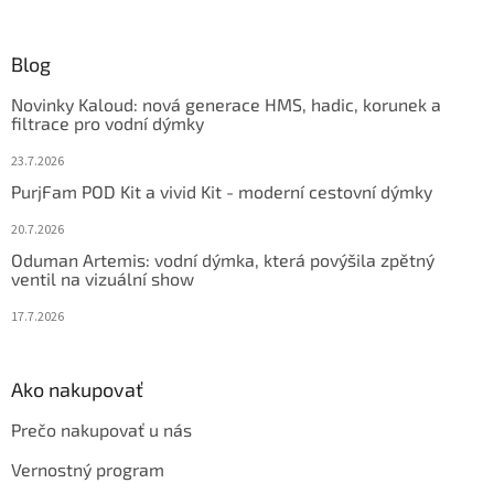
á
á
d
p
a
ä
Blog
c
t
i
Novinky Kaloud: nová generace HMS, hadic, korunek a
i
e
filtrace pro vodní dýmky
p
e
r
23.7.2026
v
PurjFam POD Kit a vivid Kit - moderní cestovní dýmky
k
y
20.7.2026
v
ý
Oduman Artemis: vodní dýmka, která povýšila zpětný
ventil na vizuální show
p
i
17.7.2026
s
u
Ako nakupovať
Prečo nakupovať u nás
Vernostný program