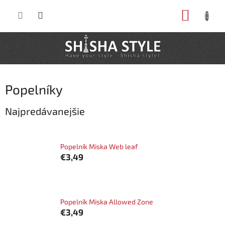
Prejsť
NÁKUP
na
obsah
KOŠÍK
Popelníky
Najpredávanejšie
Popelník Miska Web leaf
€3,49
Popelník Miska Allowed Zone
€3,49