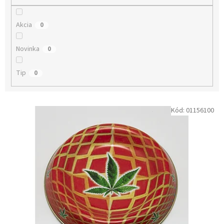
o
v
Akcia
0
Novinka
0
Tip
0
V
Kód:
01156100
ý
p
i
s
p
r
o
d
u
k