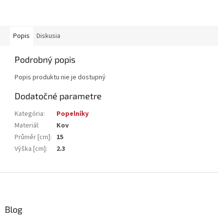
Popis
Diskusia
Podrobný popis
Popis produktu nie je dostupný
Dodatočné parametre
Kategória
:
Popelníky
Materiál
:
Kov
Průměr [cm]
:
15
Výška [cm]
:
2.3
Z
á
p
ä
Blog