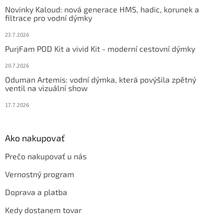
t
Novinky Kaloud: nová generace HMS, hadic, korunek a
i
filtrace pro vodní dýmky
e
23.7.2026
PurjFam POD Kit a vivid Kit - moderní cestovní dýmky
20.7.2026
Oduman Artemis: vodní dýmka, která povýšila zpětný
ventil na vizuální show
17.7.2026
Ako nakupovať
Prečo nakupovať u nás
Vernostný program
Doprava a platba
Kedy dostanem tovar