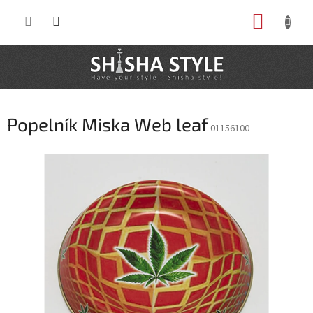
Prejsť
NÁKUP
na
obsah
KOŠÍK
Popelník Miska Web leaf
01156100