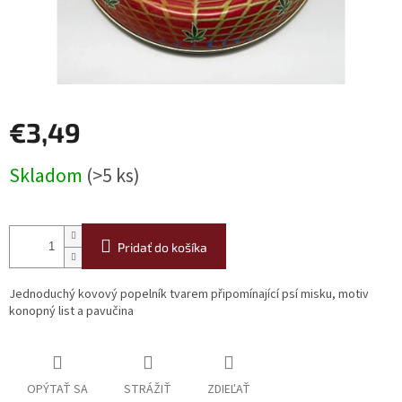
€3,49
Jednotková
Skladom
(>5 ks)
cena:
Pridať do košíka
Jednoduchý kovový popelník tvarem připomínající psí misku, motiv
konopný list a pavučina
OPÝTAŤ SA
STRÁŽIŤ
ZDIEĽAŤ