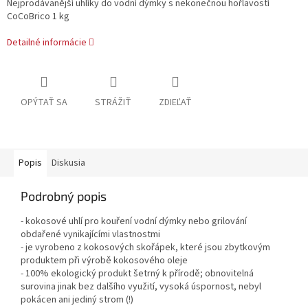
Nejprodávanější uhlíky do vodní dýmky s nekonečnou hořlavostí
CoCoBrico 1 kg
Detailné informácie
OPÝTAŤ SA
STRÁŽIŤ
ZDIEĽAŤ
Popis
Diskusia
Podrobný popis
- kokosové uhlí pro kouření vodní dýmky nebo grilování
obdařené vynikajícími vlastnostmi
- je vyrobeno z kokosových skořápek, které jsou zbytkovým
produktem při výrobě kokosového oleje
- 100% ekologický produkt šetrný k přírodě; obnovitelná
surovina jinak bez dalšího využití, vysoká úspornost, nebyl
pokácen ani jediný strom (!)