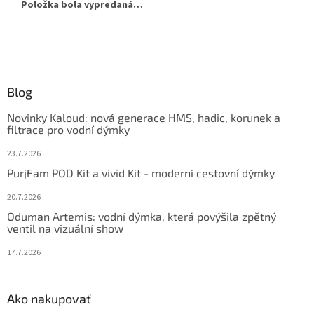
Položka bola vypredaná…
Z
á
p
ä
Blog
t
Novinky Kaloud: nová generace HMS, hadic, korunek a
i
filtrace pro vodní dýmky
e
23.7.2026
PurjFam POD Kit a vivid Kit - moderní cestovní dýmky
20.7.2026
Oduman Artemis: vodní dýmka, která povýšila zpětný
ventil na vizuální show
17.7.2026
Ako nakupovať