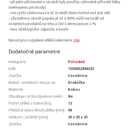
- při jeho pěstování a výrobě byly použity výhradně přírodní látky
(nehnojeno pesticidy)
- má vyšší výhřevnost a až 2x delší dobu hoření než jiné uhlí
- zůstatkový obsah popela je až o 80% nižší narozdíl od
ostatních produktů na trhu a činí v úhrnu pouze 2 %
- bez obtěžujícího zápachu a kouře
Návod pro rozpálení uhlíků naleznete
zde
.
Dodatočné parametre
Kategória
:
Prírodné
EAN
:
7350052890153
Značka
:
Cocobrico
Balení - uvedená cena je za
:
Krabičku
Materiál
:
Kokos
Obsahuje rychlozápalnou směs
:
Ne
Počet uhlíků v balení [ks]
:
72
Přibližná doba žhnutí uhlíku [min]
:
90
Velikost / průměr [mm]
:
25 x 25 x 25
Značka
:
Cocobrico