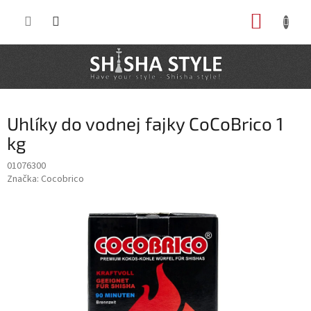
Prejsť
NÁKUP
na
obsah
KOŠÍK
Uhlíky do vodnej fajky CoCoBrico 1
kg
01076300
Značka:
Cocobrico