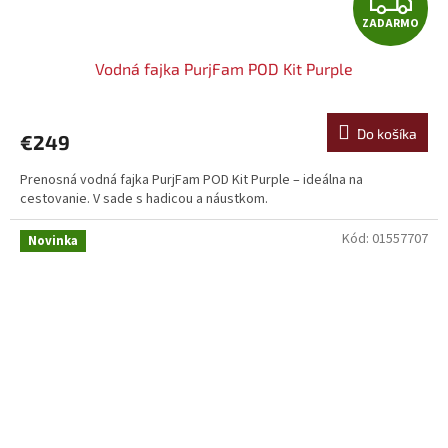
Z
ZADARMO
A
Vodná fajka PurjFam POD Kit Purple
D
A
Do košíka
€249
R
Prenosná vodná fajka PurjFam POD Kit Purple – ideálna na
cestovanie. V sade s hadicou a náustkom.
M
Kód:
01557707
O
Novinka