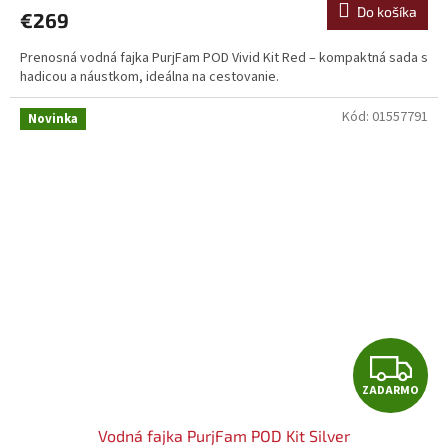
A
Do košíka
€269
R
Prenosná vodná fajka PurjFam POD Vivid Kit Red – kompaktná sada s
hadicou a náustkom, ideálna na cestovanie.
M
Kód:
01557791
O
Novinka
Z
ZADARMO
A
Vodná fajka PurjFam POD Kit Silver