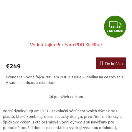
Z
ZADARMO
A
Vodná fajka PurjFam POD Kit Blue
D
A
Do košíka
€249
R
Prenosná vodná fajka PurjFam POD Kit Blue – ideálna na cestovanie.
V sade s hadicou a náustkom.
M
O
10
položiek celkom
O
v
l
Vodní dýmkyPurjFam POD – revoluční sérií cestovních dýmek bez
á
plastů, které kombinují minimalistický design, prvotřídní materiály a
d
špičkový výkon. Tyto prémiové vodní dýmky jsou navrženy pro
a
pohodlné použití doma i na cestách a vynikají vysokou odolností,