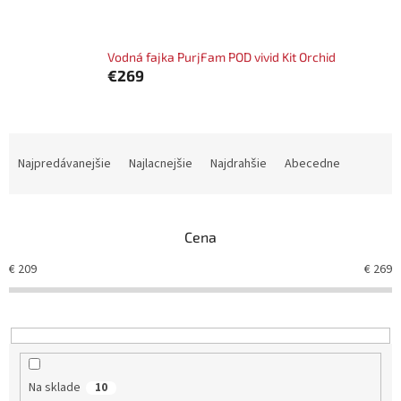
Vodná fajka PurjFam POD vivid Kit Orchid
€269
R
a
Najpredávanejšie
Najlacnejšie
Najdrahšie
Abecedne
d
e
n
Cena
i
e
€
209
€
269
p
r
o
d
u
k
Na sklade
10
t