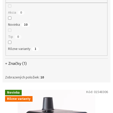
o
v
Akcia
0
Novinka
10
Tip
0
Rôzne varianty
1
Značky (1)
Zobrazených položiek:
10
V
Kód:
01548306
Novinka
ý
Rôzne varianty
p
i
s