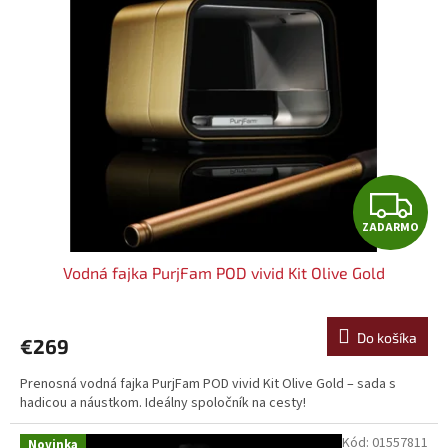
Z
ZADARMO
A
Vodná fajka PurjFam POD vivid Kit Olive Gold
D
A
Do košíka
€269
R
Prenosná vodná fajka PurjFam POD vivid Kit Olive Gold – sada s
hadicou a náustkom. Ideálny spoločník na cesty!
M
Kód:
01557811
Novinka