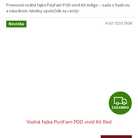
R
Prenosná vodná fajka PurjFam POD vivid Kit Indigo – sada s hadicou
a náustkom. Ideálny spoločník na cesty!
M
Kód:
01557804
O
Novinka
Z
ZADARMO
A
Vodná fajka PurjFam POD vivid Kit Red
D