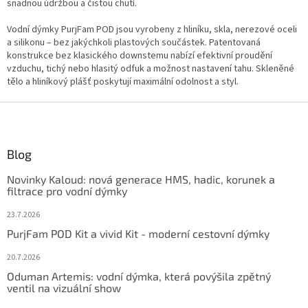
c
snadnou údržbou a čistou chutí.
i
e
Vodní dýmky PurjFam POD jsou vyrobeny z hliníku, skla, nerezové oceli
p
a silikonu – bez jakýchkoli plastových součástek. Patentovaná
r
konstrukce bez klasického downstemu nabízí efektivní proudění
v
vzduchu, tichý nebo hlasitý odfuk a možnost nastavení tahu. Skleněné
k
tělo a hliníkový plášť poskytují maximální odolnost a styl.
y
v
Z
ý
á
p
p
i
ä
Blog
s
t
u
Novinky Kaloud: nová generace HMS, hadic, korunek a
i
filtrace pro vodní dýmky
e
23.7.2026
PurjFam POD Kit a vivid Kit - moderní cestovní dýmky
20.7.2026
Oduman Artemis: vodní dýmka, která povýšila zpětný
ventil na vizuální show