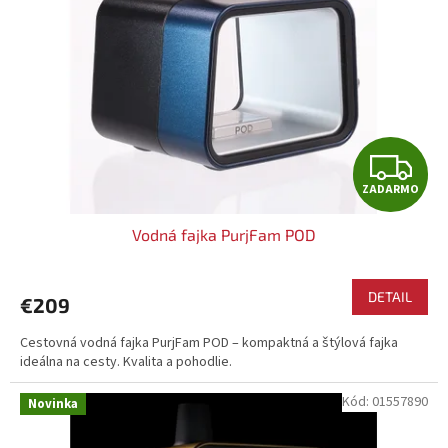
p
r
o
d
u
k
t
Z
o
ZADARMO
v
A
Vodná fajka PurjFam POD
D
A
DETAIL
€209
R
Cestovná vodná fajka PurjFam POD – kompaktná a štýlová fajka
ideálna na cesty. Kvalita a pohodlie.
M
Kód:
01557890
Novinka
O