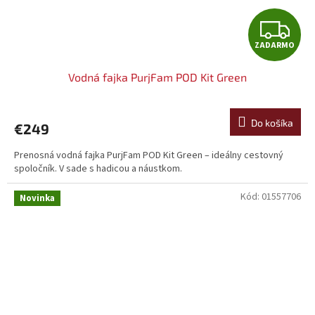
Z
ZADARMO
A
Vodná fajka PurjFam POD Kit Green
D
A
Do košíka
€249
R
Prenosná vodná fajka PurjFam POD Kit Green – ideálny cestovný
spoločník. V sade s hadicou a náustkom.
M
Kód:
01557706
O
Novinka