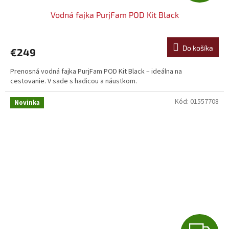
A
Vodná fajka PurjFam POD Kit Black
D
A
Do košíka
€249
R
Prenosná vodná fajka PurjFam POD Kit Black – ideálna na
cestovanie. V sade s hadicou a náustkom.
M
Kód:
01557708
O
Novinka