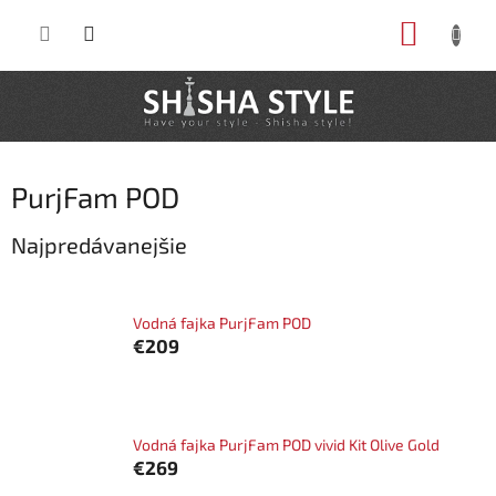
Prejsť
NÁKUP
na
obsah
KOŠÍK
PurjFam POD
Najpredávanejšie
Vodná fajka PurjFam POD
€209
Vodná fajka PurjFam POD vivid Kit Olive Gold
€269