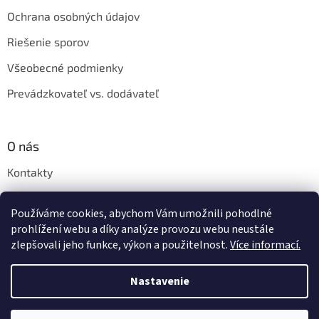
Ochrana osobných údajov
Riešenie sporov
Všeobecné podmienky
Prevádzkovateľ vs. dodávateľ
O nás
Kontakty
Veľkoobchod
Používáme cookies, abychom Vám umožnili pohodlné
Napíšte nám
prohlížení webu a díky analýze provozu webu neustále
zlepšovali jeho funkce, výkon a použitelnost.
Více informací.
Nastavenie
Vytvoril Shoptet