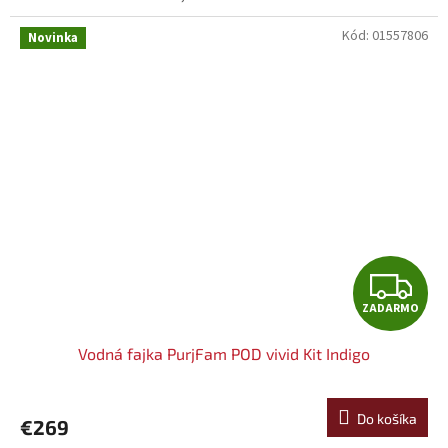
M
Kód:
01557806
O
Novinka
Z
ZADARMO
A
Vodná fajka PurjFam POD vivid Kit Indigo
D
A
Do košíka
€269