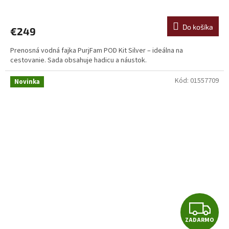
D
A
Do košíka
€249
R
Prenosná vodná fajka PurjFam POD Kit Silver – ideálna na
cestovanie. Sada obsahuje hadicu a náustok.
M
Kód:
01557709
O
Novinka
Z
ZADARMO