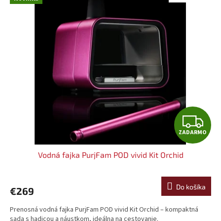
O
Z
ZADARMO
A
Vodná fajka PurjFam POD vivid Kit Orchid
D
A
Do košíka
€269
R
Prenosná vodná fajka PurjFam POD vivid Kit Orchid – kompaktná
sada s hadicou a náustkom, ideálna na cestovanie.