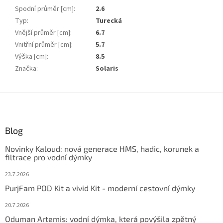
Spodní průměr [cm]
:
2.6
Typ
:
Turecká
Vnější průměr [cm]
:
6.7
Vnitřní průměr [cm]
:
5.7
Výška [cm]
:
8.5
Značka
:
Solaris
Z
á
p
ä
Blog
t
Novinky Kaloud: nová generace HMS, hadic, korunek a
i
filtrace pro vodní dýmky
e
23.7.2026
PurjFam POD Kit a vivid Kit - moderní cestovní dýmky
20.7.2026
Oduman Artemis: vodní dýmka, která povýšila zpětný