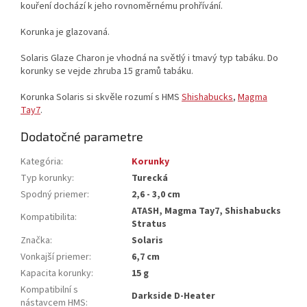
kouření dochází k jeho rovnoměrnému prohřívání.
Korunka je glazovaná.
Solaris Glaze Charon je vhodná na světlý i tmavý typ tabáku. Do
korunky se vejde zhruba 15 gramů tabáku.
Korunka Solaris si skvěle rozumí s HMS
Shishabucks
,
Magma
Tay7
.
Dodatočné parametre
Kategória
:
Korunky
Typ korunky
:
Turecká
Spodný priemer
:
2,6 - 3,0 cm
ATASH, Magma Tay7, Shishabucks
Kompatibilita
:
Stratus
Značka
:
Solaris
Vonkajší priemer
:
6,7 cm
Kapacita korunky
:
15 g
Kompatibilní s
Darkside D-Heater
nástavcem HMS
: