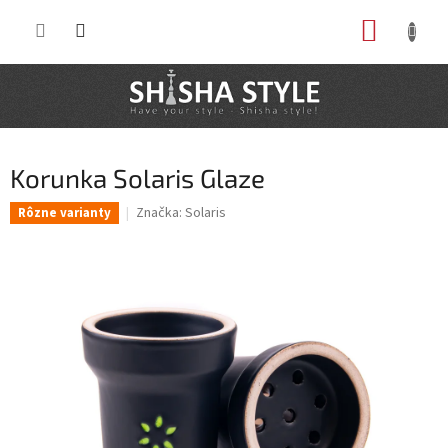
Prejsť
NÁKUP
na
obsah
KOŠÍK
Korunka Solaris Glaze
Značka:
Solaris
Rôzne varianty