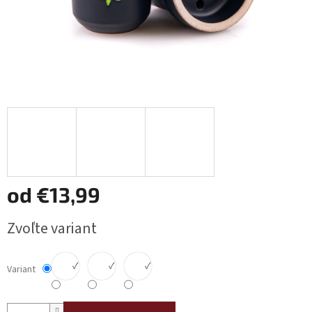
od
€13,99
Jednotková
Zvoľte variant
cena:
✓
✓
✓
Variant