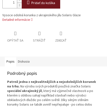
Pridať do košíka
Vysoce odolná korunka z ukrajinského jílu Solaris Glaze
Detailné informácie
OPÝTAŤ SA
STRÁŽIŤ
ZDIEĽAŤ
Popis
Diskusia
Podrobný popis
Patrně jedna z nejkvalitnějších a nejodolnějších korunek
na trhu.
Na výrobu svých produktů používá značka Solaris
speciální ukrajinský jíl
, který má výjimečné vlastnosti a po
kterém s oblibou sahají například stavbaři nebo výrobci
obkladových dlaždic po celém světě. Díky silným stěnám
korunky Solaris se tabák uvnitř nepřepaluje - po celou dobu