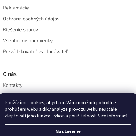
Reklamácie
Ochrana osobných údajov
Riešenie sporov
Všeobecné podmienky
Prevádzkovateľ vs. dodávateľ
O nás
Kontakty
Veľkoobchod
Používáme cookies, abychom Vám umožnili pohodlné
Napíšte nám
prohlížení webu a díky analýze provozu webu neustále
zlepšovali jeho funkce, výkon a použitelnost.
Více informací.
Nastavenie
Vytvoril Shoptet