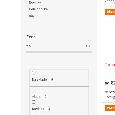
vodnej
Novinky
Celá ponuka
Rôzn
Bazar
Cena
€
5
€
41
Tarbu
Na sklade
9
€
od
Nerezo
Akcia
0
Tortug
Rôzn
Novinka
1