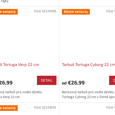
 fajky.
Kód:
01539091
Kód:
e varianty
Rôzne varianty
š Tortuga Verp 22 cm
Tarbuš Tortuga Cyborg 22 c
DETAIL
26,99
€26,99
od
vý tarbuš pro vodní dýmku
Nerezový tarbuš pro vodní dýmku
a Verp 22 cm
Tortuga Cyborg 22 cm v černé úpr
Kód:
01534591
Kód:
e varianty