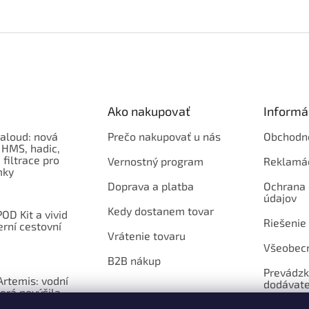
c
a
i
n
e
i
e
p
r
v
k
y
v
Ako nakupovať
Informá
ý
p
aloud: nová
Prečo nakupovať u nás
Obchodn
i
 HMS, hadic,
s
 filtrace pro
Vernostný program
Reklamá
u
mky
Doprava a platba
Ochrana
údajov
Kedy dostanem tovar
OD Kit a vivid
Riešenie
erní cestovní
Vrátenie tovaru
Všeobec
B2B nákup
Prevádzk
rtemis: vodní
dodávate
erá povýšila
ntil na vizuální