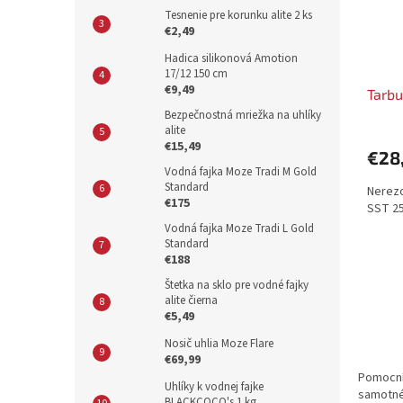
Tesnenie pre korunku alite 2 ks
€2,49
Hadica silikonová Amotion
17/12 150 cm
€9,49
Tarbu
Bezpečnostná mriežka na uhlíky
alite
€15,49
€28
Vodná fajka Moze Tradi M Gold
Standard
Nerezo
€175
SST 25
Vodná fajka Moze Tradi L Gold
Standard
€188
Štetka na sklo pre vodné fajky
alite čierna
€5,49
Nosič uhlia Moze Flare
€69,99
Pomocník
Uhlíky k vodnej fajke
samotné 
BLACKCOCO's 1 kg