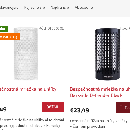
dávanejšie
Najlacnejšie
Najdrahšie
Abecedne
Kód:
01559301
Kód:
nka
e varianty
čnostná mriežka na uhlíky
Bezpečnostná mriežka na uh
Darkside D-Fender Black
DETAIL
Do
,49
€23,49
nostná mriežka na uhlíky alite chráni
Ochranná mřížka na uhlíky značky 
 pred vypadnutím uhlíkov z korunky
v černém provedení