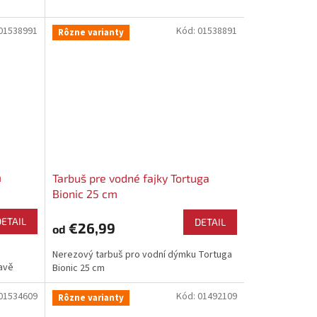
01538991
Kód:
01538891
Rôzne varianty
m
Tarbuš pre vodné fajky Tortuga
Bionic 25 cm
DETAIL
DETAIL
€26,99
od
Nerezový tarbuš pro vodní dýmku Tortuga
avě
Bionic 25 cm
01534609
Kód:
01492109
Rôzne varianty