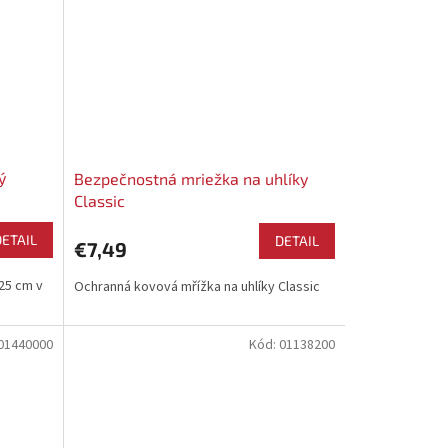
ý
Bezpečnostná mriežka na uhlíky
Classic
DETAIL
DETAIL
€7,49
25 cm v
Ochranná kovová mřížka na uhlíky Classic
01440000
Kód:
01138200