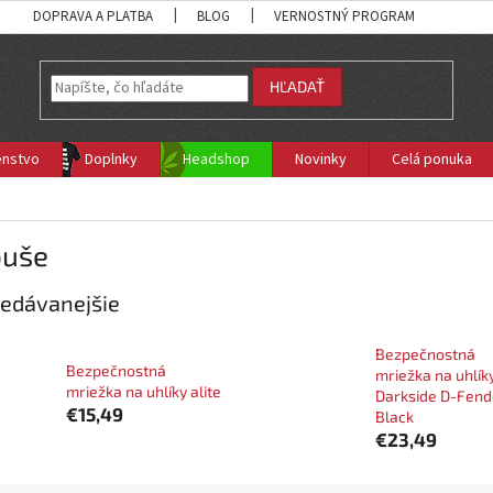
DOPRAVA A PLATBA
BLOG
VERNOSTNÝ PROGRAM
HĽADAŤ
enstvo
Doplnky
Headshop
Novinky
Celá ponuka
buše
edávanejšie
Bezpečnostná
Bezpečnostná
mriežka na uhlík
mriežka na uhlíky alite
Darkside D-Fend
€15,49
Black
€23,49