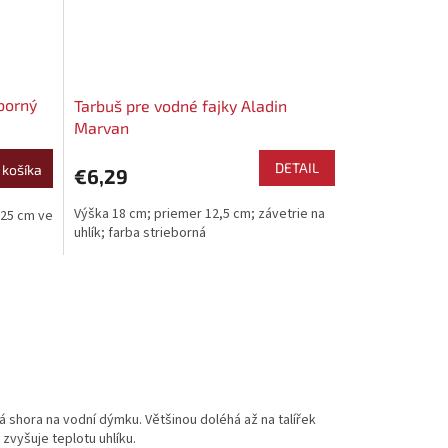
borný
Tarbuš pre vodné fajky Aladin
Marvan
DETAIL
 košíka
€6,29
Výška 18 cm; priemer 12,5 cm; závetrie na
 25 cm ve
uhlík; farba strieborná
 shora na vodní dýmku. Většinou doléhá až na talířek
zvyšuje teplotu uhlíku.