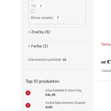
Tip
0
Rôzne varianty
7
Značky (6)
Tarbu
Farba (3)
Zobrazených položiek:
15
€
od
Tarbuš
Top 10 produktov
Váza Darkside D-Glass Grey
€41,99
Vodná fajka Amotion Doppler
€196