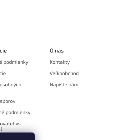
cie
O nás
é podmienky
Kontakty
cie
Veľkoobchod
 osobných
Napíšte nám
 sporov
né podmienky
ovateľ vs.
ľ