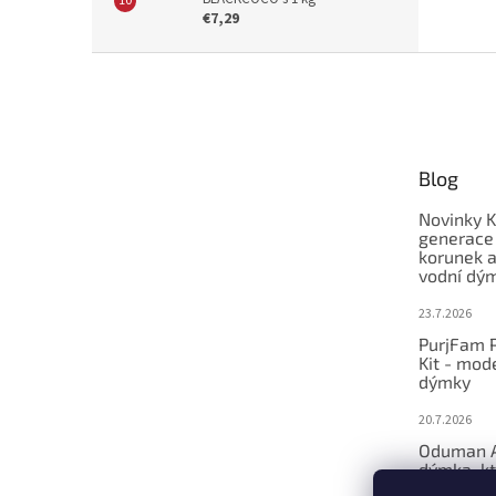
€7,29
Z
á
p
ä
t
Blog
i
e
Novinky K
generace
korunek a
vodní dý
23.7.2026
PurjFam P
Kit - mod
dýmky
20.7.2026
Oduman A
dýmka, kt
zpětný ve