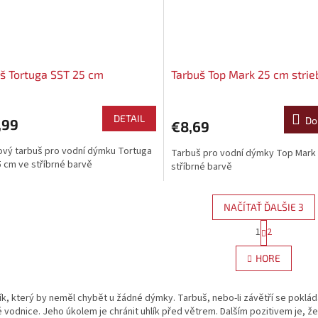
š Tortuga SST 25 cm
Tarbuš Top Mark 25 cm strie
DETAIL
Do
,99
€8,69
vý tarbuš pro vodní dýmku Tortuga
Tarbuš pro vodní dýmky Top Mark
 cm ve stříbrné barvě
stříbrné barvě
NAČÍTAŤ ĎALŠIE 3
S
1
2
O
t
r
v
HORE
á
l
n
á
k
d
, který by neměl chybět u žádné dýmky. Tarbuš, nebo-li závětří se pokládá
o
a
v
vodnice. Jeho úkolem je chránit uhlík před větrem. Dalším pozitivem je, že 