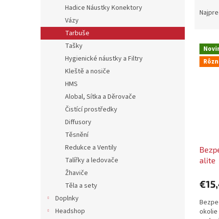
R
Hadice Náustky Konektory
a
Najpre
Vázy
d
e
Tarbuše
V
n
Tašky
Novi
ý
i
Hygienické náustky a Filtry
Rôzn
p
e
Kleště a nosiče
i
p
HMS
s
r
p
Alobal, Sítka a Děrovače
o
r
d
Čistící prostředky
o
u
Diffusory
d
k
Těsnění
u
t
Redukce a Ventily
Bezpe
k
o
alite
Talířky a ledovače
t
v
o
Žhaviče
v
€15
Těla a sety
Doplnky
Bezpeč
Headshop
okolie