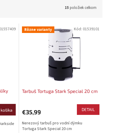
15
položiek celkom
01557409
Kód:
01539101
Rôzne varianty
líky
Tarbuš Tortuga Stark Special 20 cm
DETAIL
 košíka
€35,99
Nerezový tarbuš pro vodní dýmku
Darkside
Tortuga Stark Special 20 cm