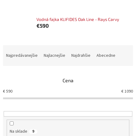
Vodná fajka KLIFIDES Oak Line - Rays Carvy
€590
R
a
Najpredávanejšie
Najlacnejšie
Najdrahšie
Abecedne
d
e
n
Cena
i
e
€
590
€
1090
p
r
o
d
u
k
Na sklade
9
t