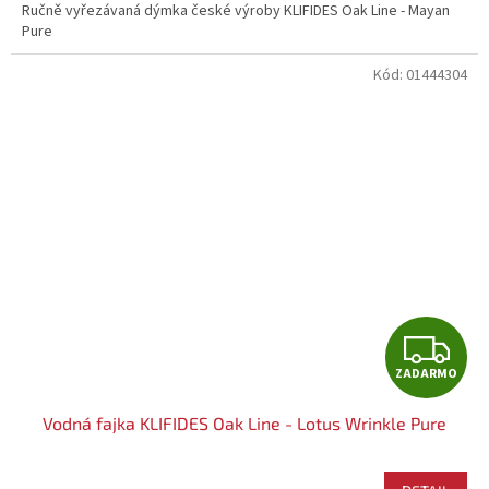
Ručně vyřezávaná dýmka české výroby KLIFIDES Oak Line - Mayan
Pure
M
Kód:
01444304
O
Z
ZADARMO
A
Vodná fajka KLIFIDES Oak Line - Lotus Wrinkle Pure
D
A