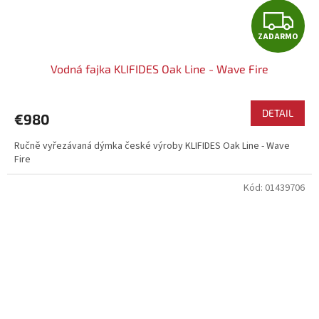
Z
ZADARMO
A
Vodná fajka KLIFIDES Oak Line - Wave Fire
D
A
DETAIL
€980
R
Ručně vyřezávaná dýmka české výroby KLIFIDES Oak Line - Wave
Fire
M
Kód:
01439706
O