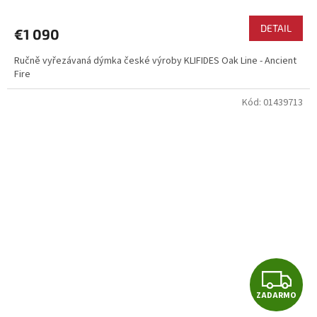
A
DETAIL
€1 090
R
Ručně vyřezávaná dýmka české výroby KLIFIDES Oak Line - Ancient
Fire
M
Kód:
01439713
O
Z
ZADARMO
A