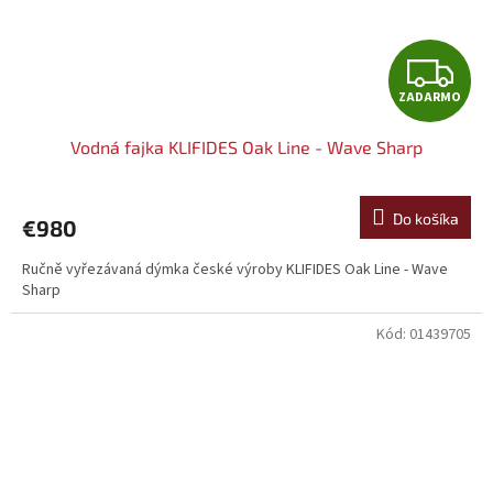
Z
ZADARMO
A
Vodná fajka KLIFIDES Oak Line - Wave Sharp
D
A
Do košíka
€980
R
Ručně vyřezávaná dýmka české výroby KLIFIDES Oak Line - Wave
Sharp
M
Kód:
01439705
O