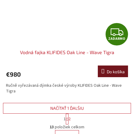
Z
ZADARMO
A
Vodná fajka KLIFIDES Oak Line - Wave Tigra
D
A
Do košíka
€980
R
Ručně vyřezávaná dýmka české výroby KLIFIDES Oak Line - Wave
Tigra
M
O
NAČÍTAŤ 1 ĎALŠIU
S
1
2
t
O
r
13
položiek celkom
v
á