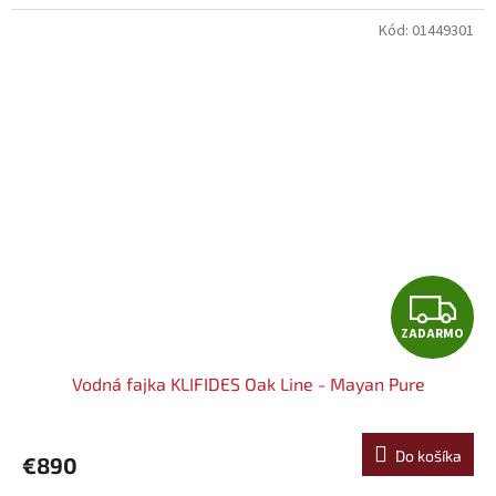
M
Kód:
01449301
O
Z
ZADARMO
A
Vodná fajka KLIFIDES Oak Line - Mayan Pure
D
A
Do košíka
€890
R