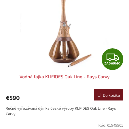
Z
ZADARMO
A
Vodná fajka KLIFIDES Oak Line - Rays Carvy
D
A
Do košíka
€590
R
Ručně vyřezávaná dýmka české výroby KLIFIDES Oak Line - Rays
Carvy
M
Kód:
01545501