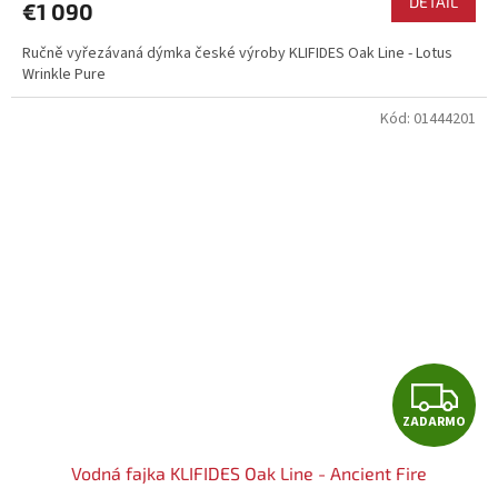
DETAIL
€1 090
R
Ručně vyřezávaná dýmka české výroby KLIFIDES Oak Line - Lotus
Wrinkle Pure
M
Kód:
01444201
O
Z
ZADARMO
A
Vodná fajka KLIFIDES Oak Line - Ancient Fire
D