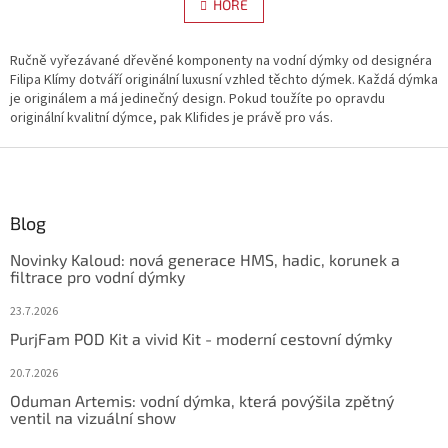
l
HORE
n
á
k
d
o
v
Ručně vyřezávané dřevěné komponenty na vodní dýmky od designéra
a
a
Filipa Klímy dotváří originální luxusní vzhled těchto dýmek. Každá dýmka
c
n
je originálem a má jedinečný design. Pokud toužíte po opravdu
i
i
originální kvalitní dýmce, pak Klifides je právě pro vás.
e
e
p
Z
r
v
á
k
p
y
ä
Blog
v
t
ý
Novinky Kaloud: nová generace HMS, hadic, korunek a
i
p
filtrace pro vodní dýmky
e
i
s
23.7.2026
u
PurjFam POD Kit a vivid Kit - moderní cestovní dýmky
20.7.2026
Oduman Artemis: vodní dýmka, která povýšila zpětný
ventil na vizuální show