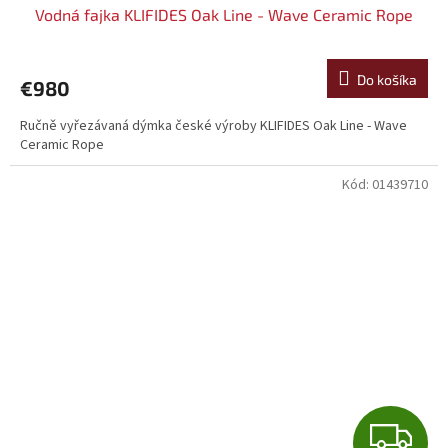
Vodná fajka KLIFIDES Oak Line - Wave Ceramic Rope
D
A
Do košíka
€980
R
Ručně vyřezávaná dýmka české výroby KLIFIDES Oak Line - Wave
Ceramic Rope
M
Kód:
01439710
O
Z