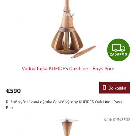
Z
ZADARMO
A
Vodná fajka KLIFIDES Oak Line - Rays Pure
D
A
Do košíka
€590
R
Ručně vyřezávaná dýmka české výroby KLIFIDES Oak Line - Rays
Pure
M
Kód:
01545502
O