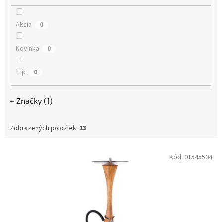
o
v
Akcia
0
Novinka
0
Tip
0
Značky (1)
Zobrazených položiek:
13
V
Kód:
01545504
ý
p
i
s
p
r