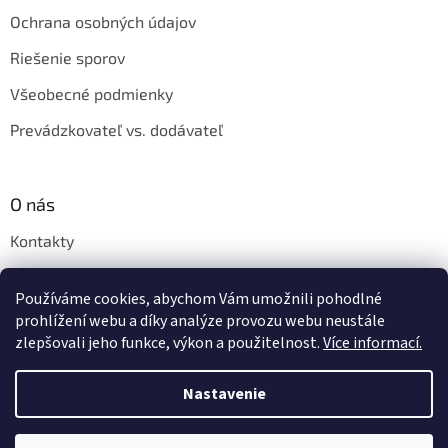
Ochrana osobných údajov
Riešenie sporov
Všeobecné podmienky
Prevádzkovateľ vs. dodávateľ
O nás
Kontakty
Veľkoobchod
Používáme cookies, abychom Vám umožnili pohodlné
Napíšte nám
prohlížení webu a díky analýze provozu webu neustále
zlepšovali jeho funkce, výkon a použitelnost.
Více informací.
Nastavenie
Vytvoril Shoptet