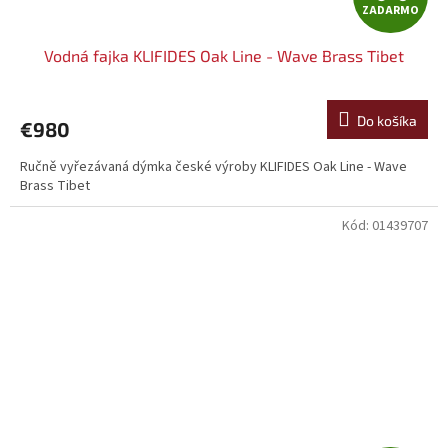
ZADARMO
A
Vodná fajka KLIFIDES Oak Line - Wave Brass Tibet
D
A
Do košíka
€980
R
Ručně vyřezávaná dýmka české výroby KLIFIDES Oak Line - Wave
Brass Tibet
M
Kód:
01439707
O