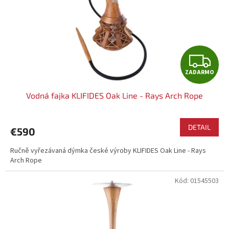
o
d
u
k
t
Z
o
ZADARMO
v
A
Vodná fajka KLIFIDES Oak Line - Rays Arch Rope
D
A
DETAIL
€590
R
Ručně vyřezávaná dýmka české výroby KLIFIDES Oak Line - Rays
Arch Rope
M
Kód:
01545503
O