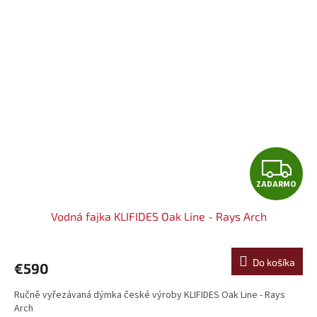
O
Z
ZADARMO
A
Vodná fajka KLIFIDES Oak Line - Rays Arch
D
A
Do košíka
€590
R
Ručně vyřezávaná dýmka české výroby KLIFIDES Oak Line - Rays
Arch