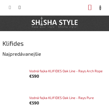
Prejsť
NÁKUP
na
obsah
KOŠÍK
Klifides
Najpredávanejšie
Vodná fajka KLIFIDES Oak Line - Rays Arch Rope
€590
Vodná fajka KLIFIDES Oak Line - Rays Pure
€590