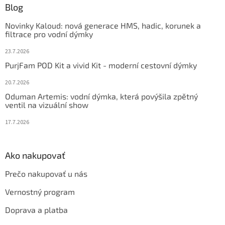
v
ä
Blog
ý
t
p
Novinky Kaloud: nová generace HMS, hadic, korunek a
i
i
filtrace pro vodní dýmky
s
e
u
23.7.2026
PurjFam POD Kit a vivid Kit - moderní cestovní dýmky
20.7.2026
Oduman Artemis: vodní dýmka, která povýšila zpětný
ventil na vizuální show
17.7.2026
Ako nakupovať
Prečo nakupovať u nás
Vernostný program
Doprava a platba