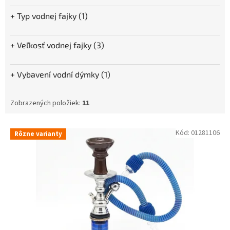
Typ vodnej fajky (1)
Veľkosť vodnej fajky (3)
Vybavení vodní dýmky (1)
Zobrazených položiek:
11
V
Kód:
01281106
Rôzne varianty
ý
p
i
s
p
r
o
d
u