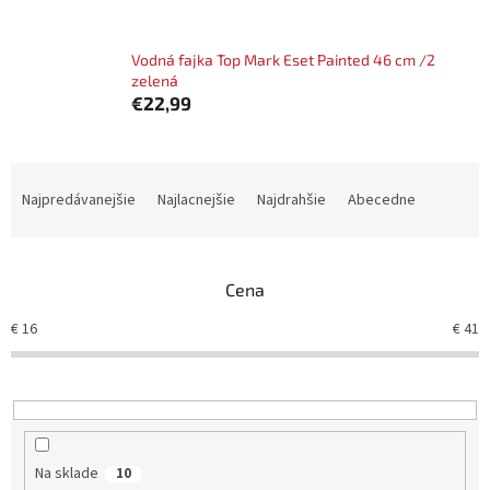
Vodná fajka Top Mark Eset Painted 46 cm /2
zelená
€22,99
R
a
Najpredávanejšie
Najlacnejšie
Najdrahšie
Abecedne
d
e
n
Cena
i
e
€
16
€
41
p
r
o
d
u
k
Na sklade
10
t