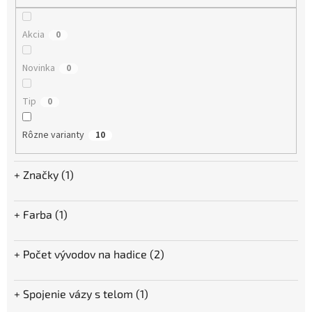
o
v
Akcia
0
Novinka
0
Tip
0
Rôzne varianty
10
Značky (1)
Farba (1)
Počet vývodov na hadice (2)
Spojenie vázy s telom (1)