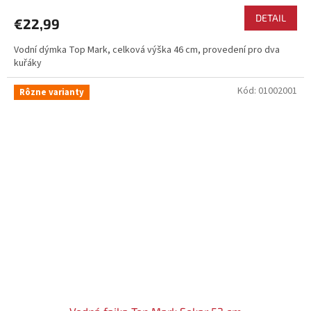
DETAIL
€22,99
Vodní dýmka Top Mark, celková výška 46 cm, provedení pro dva
kuřáky
Kód:
01002001
Rôzne varianty