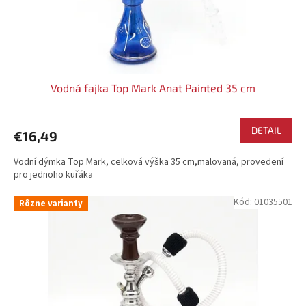
k
t
o
v
Vodná fajka Top Mark Anat Painted 35 cm
DETAIL
€16,49
Vodní dýmka Top Mark, celková výška 35 cm,malovaná, provedení
pro jednoho kuřáka
Kód:
01035501
Rôzne varianty