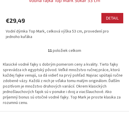
Vodná fajka Top Mark Sokar 53 cm
DETAIL
€29,49
Vodní dýmka Top Mark, celková výška 53 cm, provedení pro
jednoho kuřáka
11
položiek celkom
O
v
l
Klasické vodné fajky s dobrým pomerom ceny a kvality. Tieto fajky
á
sprevádza ich egyptský pôvod. Veľké množstvo ručnej práce, ktorú
d
každej fajke venujú, sa dá vidieť na prvý pohľad. Najviac upútajú ručne
a
zdobené vázy. Každá z nich je vďaka tomu malým originálom. Ďalším
c
pozitívom je množstvo druhových variácií. Okrem klasických
i
jednošlauchových fajok sú v ponuke i dvoj a viacšlauchové. Ako
e
príjemný bonus sú otočné vodné fajky. Top Mark je proste klasika za
p
rozumnú cenu.
r
v
Z
k
á
y
p