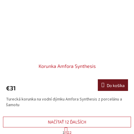
Korunka Amfora Synthesis
Do košíka
€31
Turecká korunka na vodní dýmku Amfora Synthesis z porcelánu a
šamotu
NAČÍTAŤ 12 ĎALŠÍCH
S
1
22