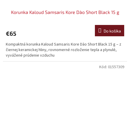
Korunka Kaloud Samsaris Kore Dào Short Black 15 g
Do košíka
€65
Kompaktná korunka Kaloud Samsaris Kore Dào Short Black 15 g – z
čiernej keramickej hliny, rovnomerné rozloženie tepla a plynulé,
vyvážené prúdenie vzduchu
Kód:
01557309