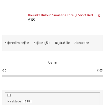
Korunka Kaloud Samsaris Kore Qì Short Red 30 g
€65
R
a
Najpredávanejšie
Najlacnejšie
Najdrahšie
Abecedne
d
e
n
Cena
i
e
€
0
€
65
p
r
o
d
u
k
Na sklade
138
t