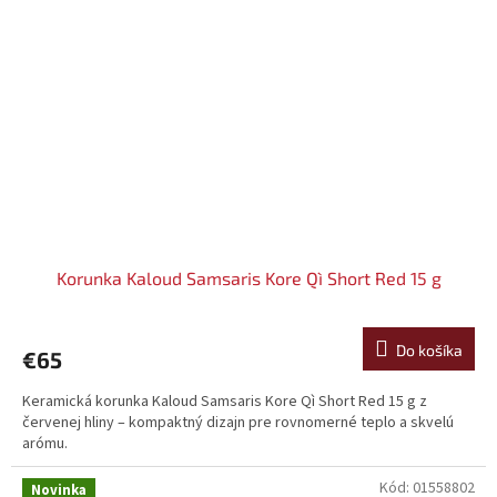
Korunka Kaloud Samsaris Kore Qì Short Red 15 g
Do košíka
€65
Keramická korunka Kaloud Samsaris Kore Qì Short Red 15 g z
červenej hliny – kompaktný dizajn pre rovnomerné teplo a skvelú
arómu.
Kód:
01558802
Novinka