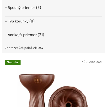
Spodný priemer (5)
Typ korunky (8)
Vonkajší priemer (21)
Zobrazených položiek:
257
V
Kód:
01559002
Novinka
ý
p
i
s
p
r
o
d
u