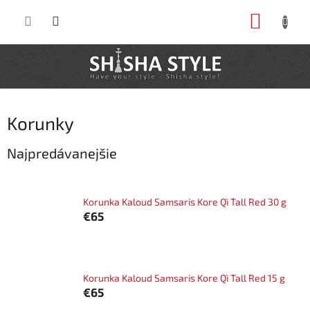
Prejsť
NÁKUP
na
obsah
KOŠÍK
Korunky
Najpredávanejšie
Korunka Kaloud Samsaris Kore Qì Tall Red 30 g
€65
Korunka Kaloud Samsaris Kore Qì Tall Red 15 g
€65