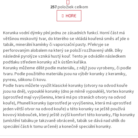
t
O
r
257
položiek celkom
v
á
l
HORE
n
á
k
d
o
v
Korunka vodní dýmky plní jednu ze zásadních funkcí. Horní část má
a
a
většinou miskovitý tvar, do kterého se vkládá kouřená směs ať jde o
c
n
tabák, minerální kamínky či vaporizační pasty. Překryje se
i
i
perforovaným alobalem na který se položí rozžhavený uhlík. Díky
e
e
následné pyrolýze vzniká hustý kouř. Tento je odváděn následkem
p
podtlaku středem korunky až k ústům kuřáka.
r
Korunky můžeme dělit podle materiálu, z nějž jsou vyrobeny, či podle
v
tvaru. Podle použitého materiálu jsou na výběr korunky z keramiky,
k
pyrexu, silikonu či kovu.
y
Podle tvaru můžete využít klasické korunky (otvory na odvod kouře
v
jsou na dně), vypouklé korunky (dno je mírně vypouklé), Vortex korunky
ý
(uprostřed mají vyvýšeninu, která má po stranách otvory na odvod
p
kouře), Phunell korunky (uprostřed je vyvýšenina, která má uprostřed
i
jeden větší otvor na odvod kouře) u této korunky se ještě používá
s
kovový klobouček, který ještě zvýší komfort této korunky, Flip korunky
u
(umístění tabáku je takzvaně obráceně, tabák se dává nad uhlík do
speciální části k tomu určené) a konečně speciální korunky.