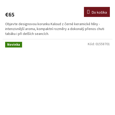
Do košíka
€65
Objevte designovou korunku Kaloud z černé keramické hlíny -
intenzivnější aroma, kompaktní rozměry a dokonalý přenos chuti
tabáku i při delších seancích.
Kód:
01558701
Novinka