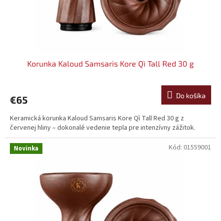
k
t
o
v
Korunka Kaloud Samsaris Kore Qì Tall Red 30 g
Do košíka
€65
Keramická korunka Kaloud Samsaris Kore Qì Tall Red 30 g z
červenej hliny – dokonalé vedenie tepla pre intenzívny zážitok.
Kód:
01559001
Novinka