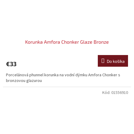
Korunka Amfora Chonker Glaze Bronze
Do košíka
€33
Porcelánová phunnel korunka na vodní dýmku Amfora Chonker s
bronzovou glazurou
Kód:
01556910