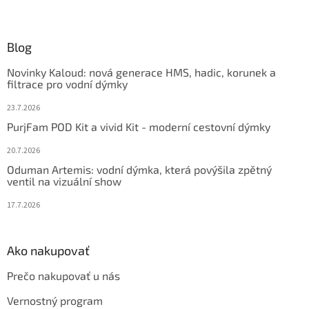
Z
á
p
ä
Blog
t
Novinky Kaloud: nová generace HMS, hadic, korunek a
i
filtrace pro vodní dýmky
e
23.7.2026
PurjFam POD Kit a vivid Kit - moderní cestovní dýmky
20.7.2026
Oduman Artemis: vodní dýmka, která povýšila zpětný
ventil na vizuální show
17.7.2026
Ako nakupovať
Prečo nakupovať u nás
Vernostný program