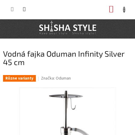
Prejsť
NÁKUP
na
obsah
KOŠÍK
Vodná fajka Oduman Infinity Silver
45 cm
Značka:
Oduman
Rôzne varianty