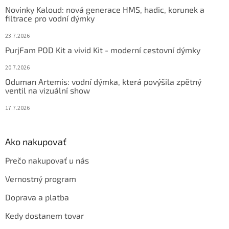
t
Novinky Kaloud: nová generace HMS, hadic, korunek a
i
filtrace pro vodní dýmky
e
23.7.2026
PurjFam POD Kit a vivid Kit - moderní cestovní dýmky
20.7.2026
Oduman Artemis: vodní dýmka, která povýšila zpětný
ventil na vizuální show
17.7.2026
Ako nakupovať
Prečo nakupovať u nás
Vernostný program
Doprava a platba
Kedy dostanem tovar