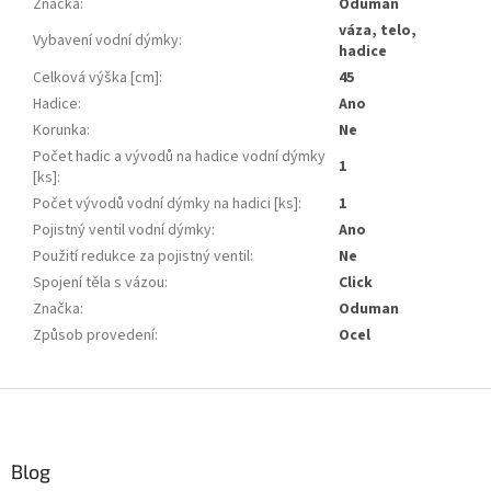
Značka
:
Oduman
váza, telo,
Vybavení vodní dýmky
:
hadice
Celková výška [cm]
:
45
Hadice
:
Ano
Korunka
:
Ne
Počet hadic a vývodů na hadice vodní dýmky
1
[ks]
:
Počet vývodů vodní dýmky na hadici [ks]
:
1
Pojistný ventil vodní dýmky
:
Ano
Použití redukce za pojistný ventil
:
Ne
Spojení těla s vázou
:
Click
Značka
:
Oduman
Způsob provedení
:
Ocel
Z
á
p
ä
Blog