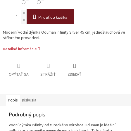
Pridať do košíka
Moderní vodní dýmka Oduman Infinity Silver 45 cm, jednošlauchová ve
stříbrném provedení.
Detailné informácie
OPÝTAŤ SA
STRÁŽIŤ
ZDIEĽAŤ
Popis
Diskusia
Podrobný popis
Vodní dýmka Infinity od tureckého výrobce Oduman je ideální
volbou pro milovníky minimalismu a funkčnosti. Tato dýmka