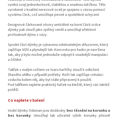
vyniká svojí jednoduchostí, stabilitou a snadnou údržbou. Tělo
vyrobené z kvalitní nerezové oceli je spojeno s vázou pomocí
systému Click, což umožňuje pevné a spolehlivé uchycení.
Designové čárkované otvory umístěné na horní části srdce
dýmky pak slouží jako zpětný ventil a umožňují efektivní
profouknutí dýmu z vázy.
Spodní část dýmky je vybavena odnímatelným difuzorem, který
zajišťuje tišší a plynulejší tah. Koncovka pro hadici je navržena
tak, aby ji bylo možné jednoduše odpojit k snadnější manipulaci
a čištění.
Talířek s malým roštem ve tvaru harfičky slouží k odložení
žhavého uhlíku v případě potřeby. Rošt tak zajišťuje cirkulaci
vzduchu kolem něj, aby byl stále připravený k použití.
Pod talířkem najdete praktický háček na kleště, který vás taktéž
potěší.
Co najdete v balení
Vodní dýmky Oduman jsou dodávány
bez těsnění na korunku a
bez korunky
. Umožňují tak uživateli výběr korunky přesně