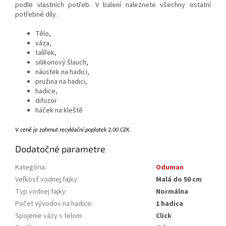
podle vlastních potřeb. V balení naleznete všechny ostatní
potřebné díly.
Tělo,
váza,
talířek,
silikonový šlauch,
náustek na hadici,
pružina na hadici,
hadice,
difuzor
háček na kleště
V ceně je zahrnut recyklační poplatek
2,00 CZK.
Dodatočné parametre
Kategória
:
Oduman
Veľkosť vodnej fajky
:
Malá do 50 cm
Typ vodnej fajky
:
Normálna
Počet vývodov na hadice
:
1 hadica
Spojenie vázy s telom
:
Click