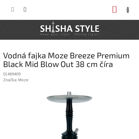
Prejsť
NÁKUP
na
obsah
KOŠÍK
Vodná fajka Moze Breeze Premium
Black Mid Blow Out 38 cm číra
01469409
Značka:
Moze