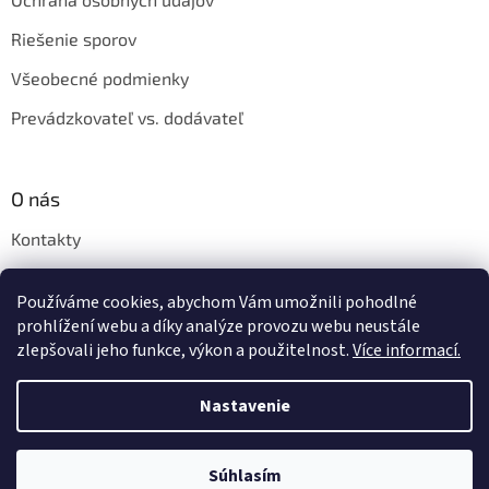
Riešenie sporov
Všeobecné podmienky
Prevádzkovateľ vs. dodávateľ
O nás
Kontakty
Veľkoobchod
Používáme cookies, abychom Vám umožnili pohodlné
Napíšte nám
prohlížení webu a díky analýze provozu webu neustále
zlepšovali jeho funkce, výkon a použitelnost.
Více informací.
Nastavenie
Vytvoril Shoptet
Súhlasím
Copyright 2026
Shishastyle.sk
. Všetky práva vyhradené.