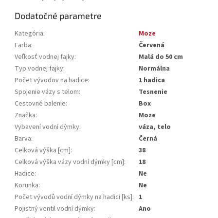
Dodatočné parametre
Kategória
:
Moze
Farba
:
Červená
Veľkosť vodnej fajky
:
Malá do 50 cm
Typ vodnej fajky
:
Normálna
Počet vývodov na hadice
:
1 hadica
Spojenie vázy s telom
:
Tesnenie
Cestovné balenie
:
Box
Značka
:
Moze
Vybavení vodní dýmky
:
váza, telo
Barva
:
Černá
Celková výška [cm]
:
38
Celková výška vázy vodní dýmky [cm]
:
18
Hadice
:
Ne
Korunka
:
Ne
Počet vývodů vodní dýmky na hadici [ks]
:
1
Pojistný ventil vodní dýmky
:
Ano