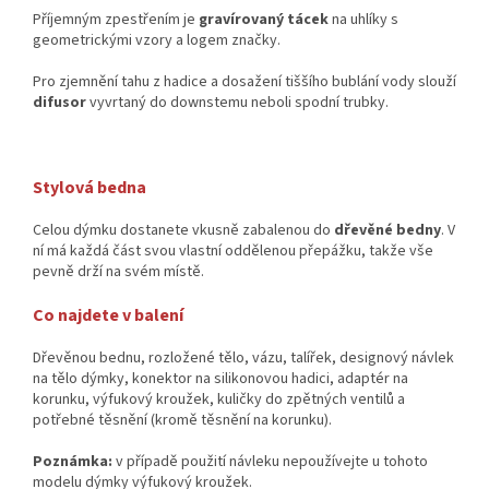
Příjemným zpestřením je
gravírovaný tácek
na uhlíky s
geometrickými vzory a logem značky.
Pro zjemnění tahu z hadice a dosažení tiššího bublání vody slouží
difusor
vyvrtaný do downstemu neboli spodní trubky.
Stylová bedna
Celou dýmku dostanete vkusně zabalenou do
dřevěné bedny
. V
ní má každá část svou vlastní oddělenou přepážku, takže vše
pevně drží na svém místě.
Co najdete v balení
Dřevěnou bednu, rozložené tělo, vázu, talířek, designový návlek
na tělo dýmky, konektor na silikonovou hadici, adaptér na
korunku, výfukový kroužek, kuličky do zpětných ventilů a
potřebné těsnění (kromě těsnění na korunku).
Poznámka
:
v případě použití návleku nepoužívejte u tohoto
modelu dýmky výfukový kroužek.