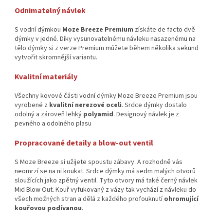
Odnimatelný návlek
S vodní dýmkou
Moze Breeze Premium
získáte de facto dvě
dýmky v jedné. Díky vysunovatelnému návleku nasazenému na
tělo dýmky si z verze Premium můžete během několika sekund
vytvořit skromnější variantu.
Kvalitní materiály
Všechny kovové části vodní dýmky Moze Breeze Premium jsou
vyrobené z
kvalitní nerezové oceli
. Srdce dýmky dostalo
odolný a zároveň lehký
polyamid
. Designový návlek je z
pevného a odolného plasu
Propracované detaily a blow-out ventil
S Moze Breeze si užijete spoustu zábavy. A rozhodně vás
neomrzí se na ni koukat. Srdce dýmky má sedm malých otvorů
sloužících jako zpětný ventil. Tyto otvory má také černý návlek
Mid Blow Out. Kouř vyfukovaný z vázy tak vychází z návleku do
všech možných stran a dělá z každého profouknutí
ohromující
kouřovou podívanou
.