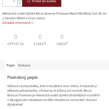
Pridať do košíka
Německá vodní dýmka Moze Breeze Premium Black Mid Blow Out 38 cm
s černým tělem a čirou vázou
Detailné informácie
OPÝTAŤ SA
STRÁŽIŤ
ZDIEĽAŤ
Popis
Diskusia
Podrobný popis
Vášnivá cestovatelka, která nezabere moc místa. A kdykoliv ji
někomu představíte, všichni na ní můžou oči nechat. Moze
Breeze Premium je německá vodní dýmka drobnějších rozměrů
s designovým návlekem na tělo vhodná na cestování i domácí
dýmkaření.