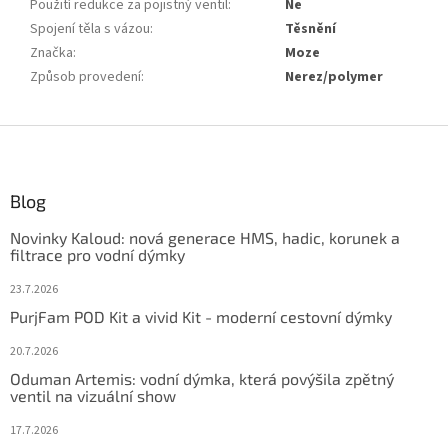
Použití redukce za pojistný ventil
:
Ne
Spojení těla s vázou
:
Těsnění
Značka
:
Moze
Způsob provedení
:
Nerez/polymer
Z
á
p
ä
Blog
t
Novinky Kaloud: nová generace HMS, hadic, korunek a
i
filtrace pro vodní dýmky
e
23.7.2026
PurjFam POD Kit a vivid Kit - moderní cestovní dýmky
20.7.2026
Oduman Artemis: vodní dýmka, která povýšila zpětný
ventil na vizuální show
17.7.2026