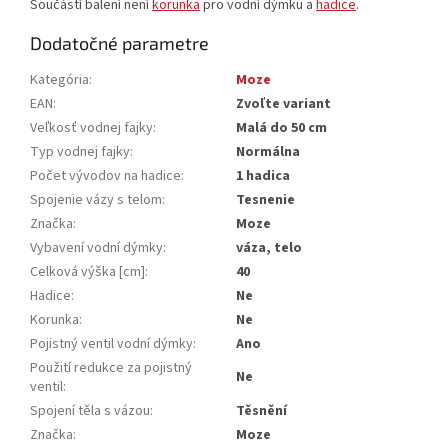
Součástí balení není
korunka
pro vodní dýmku a
hadice
.
Dodatočné parametre
Kategória
:
Moze
EAN
:
Zvoľte variant
Veľkosť vodnej fajky
:
Malá do 50 cm
Typ vodnej fajky
:
Normálna
Počet vývodov na hadice
:
1 hadica
Spojenie vázy s telom
:
Tesnenie
Značka
:
Moze
Vybavení vodní dýmky
:
váza, telo
Celková výška [cm]
:
40
Hadice
:
Ne
Korunka
:
Ne
Pojistný ventil vodní dýmky
:
Ano
Použití redukce za pojistný
Ne
ventil
:
Spojení těla s vázou
:
Těsnění
Značka
:
Moze