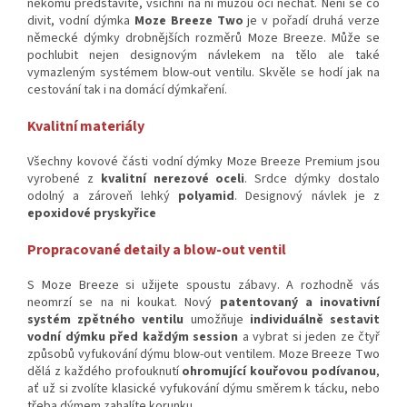
někomu představíte, všichni na ní můžou oči nechat. Není se co
divit, vodní dýmka
Moze Breeze Two
je v pořadí druhá verze
německé dýmky drobnějších rozměrů Moze Breeze. Může se
pochlubit nejen designovým návlekem na tělo ale také
vymazleným systémem blow-out ventilu. Skvěle se hodí jak na
cestování tak i na domácí dýmkaření.
Kvalitní materiály
Všechny kovové části vodní dýmky Moze Breeze Premium jsou
vyrobené z
kvalitní nerezové oceli
. Srdce dýmky dostalo
odolný a zároveň lehký
polyamid
. Designový návlek je z
epoxidové pryskyřice
Propracované detaily a blow-out ventil
S Moze Breeze si užijete spoustu zábavy. A rozhodně vás
neomrzí se na ni koukat. Nový
patentovaný a inovativní
systém zpětného ventilu
umožňuje
individuálně sestavit
vodní dýmku před každým session
a vybrat si jeden ze čtyř
způsobů vyfukování dýmu blow-out ventilem. Moze Breeze Two
dělá z každého profouknutí
ohromující kouřovou podívanou
,
ať už si zvolíte klasické vyfukování dýmu směrem k tácku, nebo
třeba dýmem zahalíte korunku.