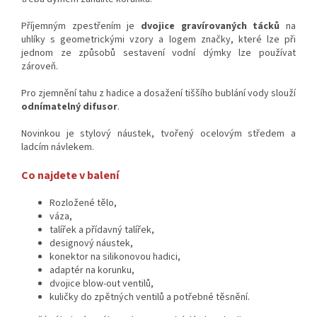
Příjemným zpestřením je
dvojice gravírovaných tácků
na
uhlíky s geometrickými vzory a logem značky, které lze při
jednom ze způsobů sestavení vodní dýmky lze používat
zároveň.
Pro zjemnění tahu z hadice a dosažení tiššího bublání vody slouží
odnímatelný difusor
.
Novinkou je stylový náustek, tvořený ocelovým středem a
ladcím návlekem.
Co najdete v balení
Rozložené tělo,
váza,
talířek a přídavný talířek,
designový náustek,
konektor na silikonovou hadici,
adaptér na korunku,
dvojice blow-out ventilů,
kuličky do zpětných ventilů a potřebné těsnění.