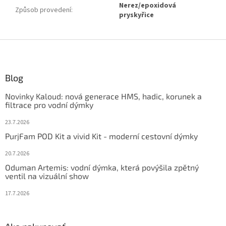
Nerez/epoxidová
Způsob provedení
:
pryskyřice
Z
á
p
ä
Blog
t
Novinky Kaloud: nová generace HMS, hadic, korunek a
i
filtrace pro vodní dýmky
e
23.7.2026
PurjFam POD Kit a vivid Kit - moderní cestovní dýmky
20.7.2026
Oduman Artemis: vodní dýmka, která povýšila zpětný
ventil na vizuální show
17.7.2026