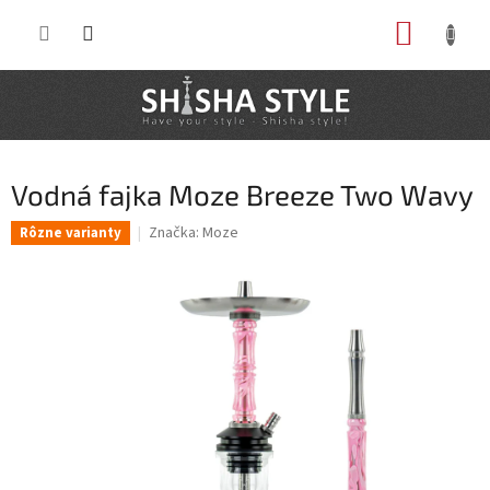
Prejsť
NÁKUP
na
obsah
KOŠÍK
Vodná fajka Moze Breeze Two Wavy
Značka:
Moze
Rôzne varianty