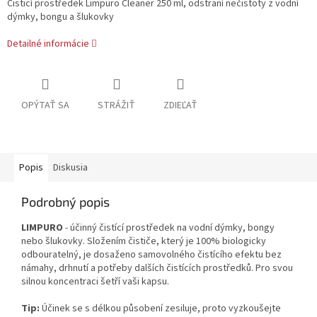
Čisticí prostředek Limpuro Cleaner 250 ml, odstraní nečistoty z vodní
dýmky, bongu a šlukovky
Detailné informácie
OPÝTAŤ SA
STRÁŽIŤ
ZDIEĽAŤ
Popis
Diskusia
Podrobný popis
LIMPURO
- účinný čistící prostředek na vodní dýmky, bongy
nebo šlukovky. Složením čističe, který je 100% biologicky
odbouratelný, je dosaženo samovolného čistícího efektu bez
námahy, drhnutí a potřeby dalších čistících prostředků. Pro svou
silnou koncentraci šetří vaši kapsu.
Tip:
Účinek se s délkou působení zesiluje, proto vyzkoušejte