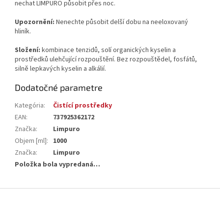
nechat LIMPURO působit přes noc.
Upozornění:
Nenechte působit delší dobu na neeloxovaný
hliník.
Složení:
kombinace tenzidů, solí organických kyselin a
prostředků ulehčující rozpouštění. Bez rozpouštědel, fosfátů,
silně lepkavých kyselin a alkálií.
Dodatočné parametre
Kategória
:
Čistící prostředky
EAN
:
737925362172
Značka
:
Limpuro
Objem [ml]
:
1000
Značka
:
Limpuro
Položka bola vypredaná…
Z
á
p