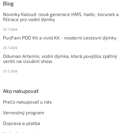
ä
Blog
t
Novinky Kaloud: nová generace HMS, hadic, korunek a
i
filtrace pro vodní dýmky
e
23.7.2026
PurjFam POD Kit a vivid Kit - moderní cestovní dýmky
20.7.2026
Oduman Artemis: vodní dýmka, která povýšila zpětný
ventil na vizuální show
17.7.2026
Ako nakupovať
Prečo nakupovať u nás
Vernostný program
Doprava a platba