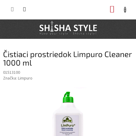
Prejsť
NÁKUP
na
obsah
KOŠÍK
Čistiaci prostriedok Limpuro Cleaner
1000 ml
01513100
Značka:
Limpuro