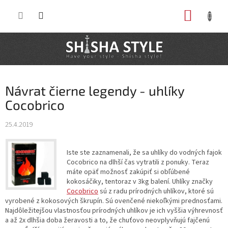
Prejsť
NÁKUP
na
obsah
KOŠÍK
Návrat čierne legendy - uhlíky
Cocobrico
25.4.2019
Iste ste zaznamenali, že sa uhlíky do vodných fajok
Cocobrico na dlhší čas vytratili z ponuky. Teraz
máte opäť možnosť zakúpiť si obľúbené
kokosáčiky, tentoraz v 3kg balení. Uhlíky značky
Cocobrico
sú z radu prírodných uhlíkov, ktoré sú
vyrobené z kokosových škrupín. Sú ovenčené niekoľkými prednosťami.
Najdôležitejšou vlastnosťou prírodných uhlíkov je ich vyššia výhrevnosť
a až 2x dlhšia doba žeravosti a to, že chuťovo neovplyvňujú fajčenú