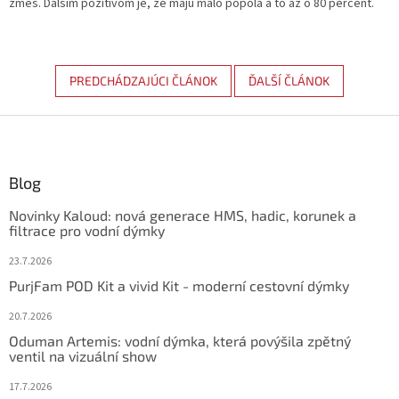
zmes. Ďalším pozitívom je, že majú málo popola a to až o 80 percent.
PREDCHÁDZAJÚCI ČLÁNOK
ĎALŠÍ ČLÁNOK
Z
á
p
ä
Blog
t
Novinky Kaloud: nová generace HMS, hadic, korunek a
i
filtrace pro vodní dýmky
e
23.7.2026
PurjFam POD Kit a vivid Kit - moderní cestovní dýmky
20.7.2026
Oduman Artemis: vodní dýmka, která povýšila zpětný
ventil na vizuální show
17.7.2026