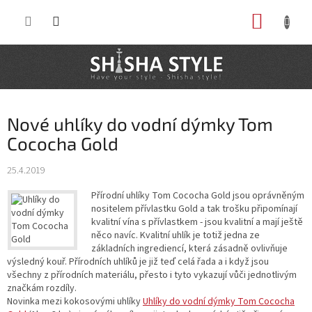
Prejsť
NÁKUP
na
obsah
KOŠÍK
Nové uhlíky do vodní dýmky Tom
Cococha Gold
25.4.2019
Přírodní uhlíky Tom Cococha Gold jsou oprávněným
nositelem přívlastku Gold a tak trošku připomínají
kvalitní vína s přívlastkem - jsou kvalitní a mají ještě
něco navíc. Kvalitní uhlík je totiž jedna ze
základních ingrediencí, která zásadně ovlivňuje
výsledný kouř. Přírodních uhlíků je již teď celá řada a i když jsou
všechny z přírodních materiálu, přesto i tyto vykazují vůči jednotlivým
značkám rozdíly.
Novinka mezi kokosovými uhlíky
Uhlíky do vodní dýmky Tom Cococha