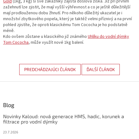
Gold
(1kg, 3 kg) si své zákazníky zajista doslova získá. Již při prvním
zažehnutí lze zjistit, že mají vyšší výhřevnost a co je ještě důležitější
mají prodlouženou dobu žhnutí. Pro někoho důležitý ukazatel je i
množství zbytkového popela, který je taktéž velmi příznivý a na první
pohled zjistíte, že oproti klasickému Tom Cococha je ho podstatně
méně.
Kdo ovšem zůstane u klasického již známého
Uhlíku do vodní dýmky
Tom Cococha
, může využít nové 1kg balení.
PREDCHÁDZAJÚCI ČLÁNOK
ĎALŠÍ ČLÁNOK
Z
á
p
ä
Blog
t
Novinky Kaloud: nová generace HMS, hadic, korunek a
i
filtrace pro vodní dýmky
e
23.7.2026