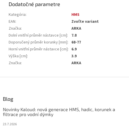
Dodatočné parametre
Kategória
:
HMS
EAN
:
Zvoľte variant
Značka
:
ARKA
Dolní vnitřní průměr nástavce [cm]
:
7.8
Doporučený průměr korunky [mm]
:
68-77
Horní vnitřní průměr nástavce [cm]
:
6.9
Výška [cm]
:
3.9
Značka
:
ARKA
Z
á
p
ä
Blog
t
Novinky Kaloud: nová generace HMS, hadic, korunek a
i
filtrace pro vodní dýmky
e
23.7.2026