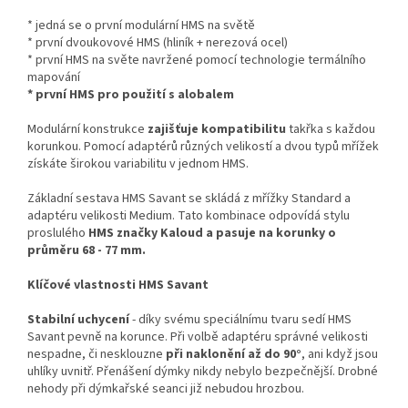
* jedná se o první modulární HMS na světě
* první dvoukovové HMS (hliník + nerezová ocel)
* první HMS na světe navržené pomocí technologie termálního
mapování
* první HMS pro použití s alobalem
Modulární konstrukce
zajišťuje kompatibilitu
takřka s každou
korunkou. Pomocí adaptérů různých velikostí a dvou typů mřížek
získáte širokou variabilitu v jednom HMS.
Základní sestava HMS Savant se skládá z mřížky Standard a
adaptéru velikosti Medium. Tato kombinace odpovídá stylu
proslulého
HMS značky Kaloud a pasuje na korunky o
průměru 68 - 77 mm.
Klíčové vlastnosti HMS Savant
Stabilní uchycení
- díky svému speciálnímu tvaru sedí HMS
Savant pevně na korunce. Při volbě adaptéru správné velikosti
nespadne, či nesklouzne
při naklonění až do 90°
, ani když jsou
uhlíky uvnitř. Přenášení dýmky nikdy nebylo bezpečnější. Drobné
nehody při dýmkařské seanci již nebudou hrozbou.