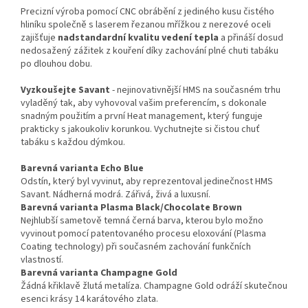
Precizní výroba pomocí CNC obrábění z jediného kusu čistého
hliníku společně s laserem řezanou mřížkou z nerezové oceli
zajišťuje
nadstandardní kvalitu vedení tepla
a přináší dosud
nedosažený zážitek z kouření díky zachování plné chuti tabáku
po dlouhou dobu.
Vyzkoušejte Savant
- nejinovativnější HMS na současném trhu
vyladěný tak, aby vyhovoval vašim preferencím, s dokonale
snadným použitím a první Heat management, který funguje
prakticky s jakoukoliv korunkou. Vychutnejte si čistou chuť
tabáku s každou dýmkou.
Barevná varianta Echo Blue
Odstín, který byl vyvinut, aby reprezentoval jedinečnost HMS
Savant. Nádherná modrá. Zářivá, živá a luxusní.
Barevná varianta Plasma Black/Chocolate Brown
Nejhlubší sametově temná černá barva, kterou bylo možno
vyvinout pomocí patentovaného procesu eloxování (Plasma
Coating technology) při současném zachování funkčních
vlastností.
Barevná varianta Champagne Gold
Žádná křiklavě žlutá metalíza. Champagne Gold odráží skutečnou
esenci krásy 14 karátového zlata.