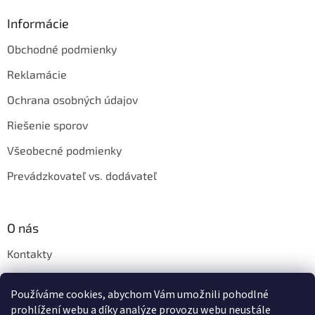
Informácie
Obchodné podmienky
Reklamácie
Ochrana osobných údajov
Riešenie sporov
Všeobecné podmienky
Prevádzkovateľ vs. dodávateľ
O nás
Kontakty
Veľkoobchod
Používáme cookies, abychom Vám umožnili pohodlné
Napíšte nám
prohlížení webu a díky analýze provozu webu neustále