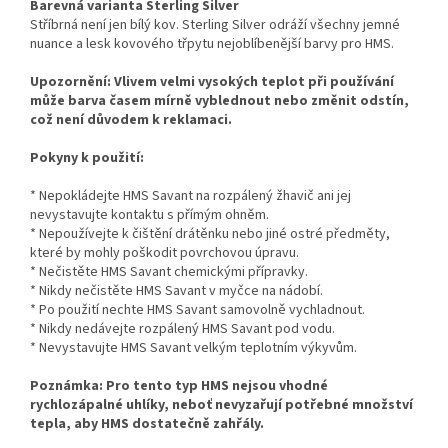
Barevná varianta Sterling Silver
Stříbrná není jen bílý kov. Sterling Silver odráží všechny jemné
nuance a lesk kovového třpytu nejoblíbenější barvy pro HMS.
Upozornění: Vlivem velmi vysokých teplot při používání
může barva časem mírně vyblednout nebo změnit odstín,
což není důvodem k reklamaci.
Pokyny k použití:
* Nepokládejte HMS Savant na rozpálený žhavič ani jej
nevystavujte kontaktu s přímým ohněm.
* Nepoužívejte k čištění drátěnku nebo jiné ostré předměty,
které by mohly poškodit povrchovou úpravu.
* Nečistěte HMS Savant chemickými přípravky.
* Nikdy nečistěte HMS Savant v myčce na nádobí.
* Po použití nechte HMS Savant samovolně vychladnout.
* Nikdy nedávejte rozpálený HMS Savant pod vodu.
* Nevystavujte HMS Savant velkým teplotním výkyvům.
Poznámka: Pro tento typ HMS nejsou vhodné
rychlozápalné uhlíky, neboť nevyzařují potřebné množství
tepla, aby HMS dostatečně zahřály.