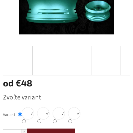
od
€48
Jednotková
Zvoľte variant
cena:
✓
✓
✓
✓
Variant