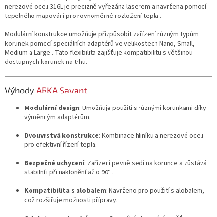
nerezové oceli 316L je precizně vyřezána laserem a navržena pomocí
tepelného mapování pro rovnoměrné rozložení tepla .
Modulární konstrukce umožňuje přizpůsobit zařízení různým typům
korunek pomocí speciálních adaptérů ve velikostech Nano, Small,
Medium a Large . Tato flexibilita zajišťuje kompatibilitu s většinou
dostupných korunek na trhu.
Výhody
ARKA Savant
Modulární design
: Umožňuje použití s různými korunkami díky
výměnným adaptérům.
Dvouvrstvá konstrukce
: Kombinace hliníku a nerezové oceli
pro efektivní řízení tepla.
Bezpečné uchycení
: Zařízení pevně sedí na korunce a zůstává
stabilní i při naklonění až o 90° .
Kompatibilita s alobalem
: Navrženo pro použití s alobalem,
což rozšiřuje možnosti přípravy.