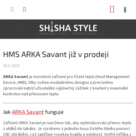
Prejsť
NÁKUP
na
obsah
KOŠÍK
HMS ARKA Savant již v prodeji
28.5.2025
ARKA Savant
je inovativní zařízení pro řízení tepla (Heat Management
Device, HMD). Díky svému modulárnímu designu a preciznímu
zpracování nabízí uživatelům výjimečný zážitek z kouření s maximální
kontrolou nad přenosem tepla.
Jak
ARKA Savant
funguje
Zařízení ARKA Savant je navrženo tak, aby optimalizovalo přenos tepla
z uhlíků do tabáku. Je vyrobeno z jednoho kusu čistého hliníku pomocí
CNC obrábění, což zajišťuje vysokou kvalitu a odolnost. Vnitřní mřížka z