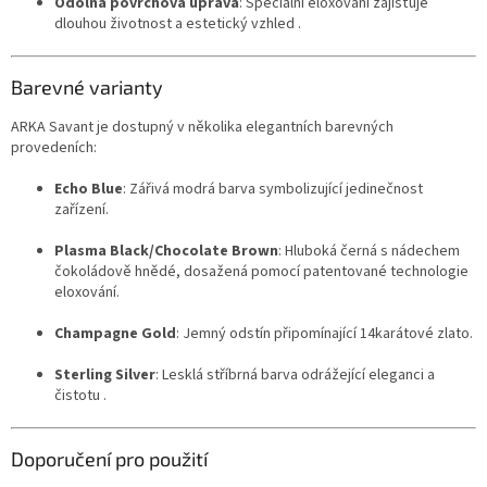
Odolná povrchová úprava
: Speciální eloxování zajišťuje
dlouhou životnost a estetický vzhled .
Barevné varianty
ARKA Savant je dostupný v několika elegantních barevných
provedeních:
Echo Blue
: Zářivá modrá barva symbolizující jedinečnost
zařízení.
Plasma Black/Chocolate Brown
: Hluboká černá s nádechem
čokoládově hnědé, dosažená pomocí patentované technologie
eloxování.
Champagne Gold
: Jemný odstín připomínající 14karátové zlato.
Sterling Silver
: Lesklá stříbrná barva odrážející eleganci a
čistotu .
Doporučení pro použití