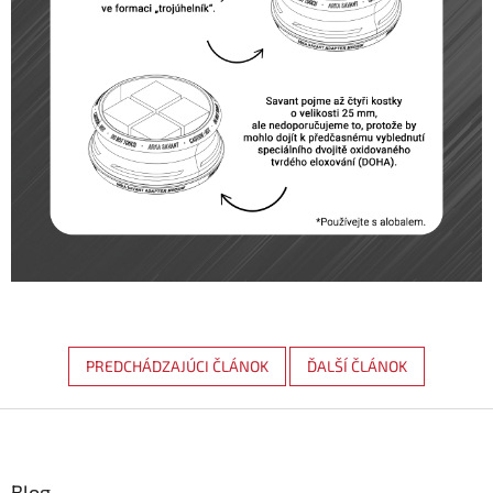
PREDCHÁDZAJÚCI ČLÁNOK
ĎALŠÍ ČLÁNOK
Z
á
p
ä
Blog