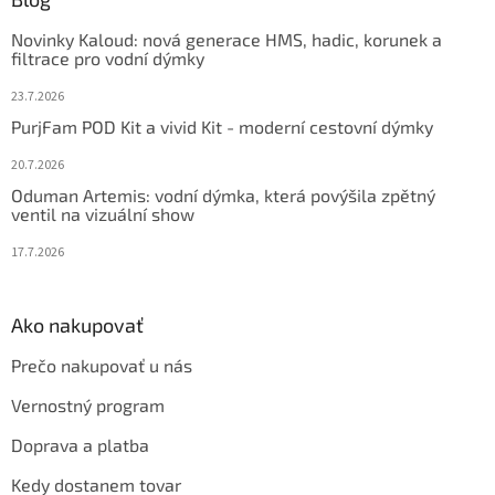
t
Novinky Kaloud: nová generace HMS, hadic, korunek a
i
filtrace pro vodní dýmky
e
23.7.2026
PurjFam POD Kit a vivid Kit - moderní cestovní dýmky
20.7.2026
Oduman Artemis: vodní dýmka, která povýšila zpětný
ventil na vizuální show
17.7.2026
Ako nakupovať
Prečo nakupovať u nás
Vernostný program
Doprava a platba
Kedy dostanem tovar