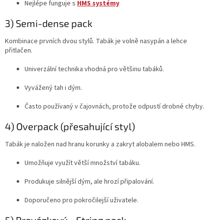
Nejlépe funguje s
HMS systémy
3) Semi-dense pack
Kombinace prvních dvou stylů. Tabák je volně nasypán a lehce
přitlačen.
Univerzální technika vhodná pro většinu tabáků.
Vyvážený tah i dým.
Často používaný v čajovnách, protože odpustí drobné chyby.
4) Overpack (přesahující styl)
Tabák je naložen nad hranu korunky a zakryt alobalem nebo HMS.
Umožňuje využít větší množství tabáku.
Produkuje silnější dým, ale hrozí připalování.
Doporučeno pro pokročilejší uživatele.
5) Provázkový - String pack