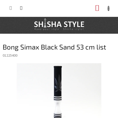
Prejsť
NÁKUP
na
obsah
KOŠÍK
Bong Simax Black Sand 53 cm list
01225400