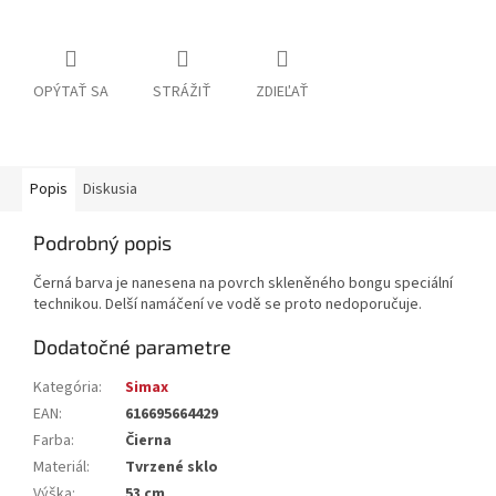
OPÝTAŤ SA
STRÁŽIŤ
ZDIEĽAŤ
Popis
Diskusia
Podrobný popis
Černá barva je nanesena na povrch skleněného bongu speciální
technikou. Delší namáčení ve vodě se proto nedoporučuje.
Dodatočné parametre
Kategória
:
Simax
EAN
:
616695664429
Farba
:
Čierna
Materiál
:
Tvrzené sklo
Výška
:
53 cm