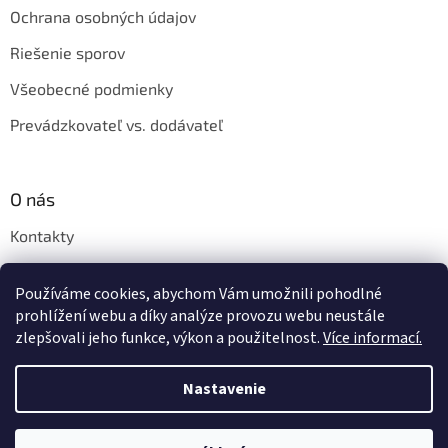
Ochrana osobných údajov
Riešenie sporov
Všeobecné podmienky
Prevádzkovateľ vs. dodávateľ
O nás
Kontakty
Veľkoobchod
Používáme cookies, abychom Vám umožnili pohodlné
Napíšte nám
prohlížení webu a díky analýze provozu webu neustále
zlepšovali jeho funkce, výkon a použitelnost.
Více informací.
Nastavenie
Vytvoril Shoptet