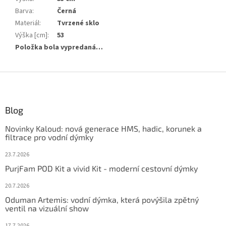
Barva
:
Černá
Materiál
:
Tvrzené sklo
Výška [cm]
:
53
Položka bola vypredaná…
Z
á
p
ä
Blog
t
Novinky Kaloud: nová generace HMS, hadic, korunek a
i
filtrace pro vodní dýmky
e
23.7.2026
PurjFam POD Kit a vivid Kit - moderní cestovní dýmky
20.7.2026
Oduman Artemis: vodní dýmka, která povýšila zpětný
ventil na vizuální show
17.7.2026