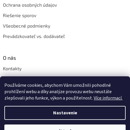
Ochrana osobných údajov
Riešenie sporov
Všeobecné podmienky
Prevádzkovateľ vs. dodávateľ
O nás
Kontakty
Veľkoobchod
Používáme cookies, abychom Vám umožnili pohodlné
Napíšte nám
prohlížení webu a díky analýze provozu webu neustále
zlepšovali jeho funkce, výkon a použitelnost.
Více informací.
Nastavenie
Vytvoril Shoptet