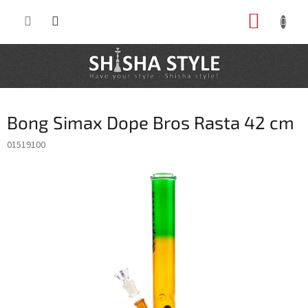
Prejsť
NÁKUP
na
obsah
KOŠÍK
Bong Simax Dope Bros Rasta 42 cm
01519100