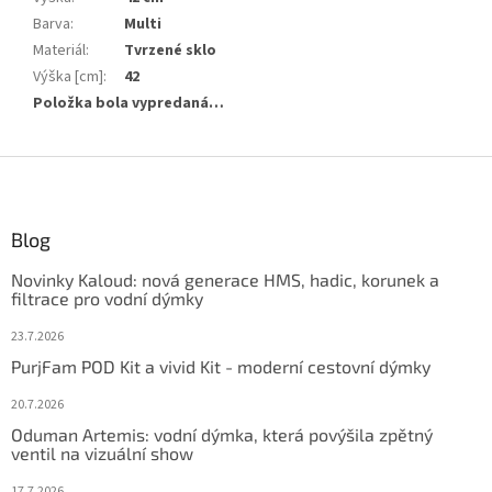
Barva
:
Multi
Materiál
:
Tvrzené sklo
Výška [cm]
:
42
Položka bola vypredaná…
Z
á
p
ä
Blog
t
Novinky Kaloud: nová generace HMS, hadic, korunek a
i
filtrace pro vodní dýmky
e
23.7.2026
PurjFam POD Kit a vivid Kit - moderní cestovní dýmky
20.7.2026
Oduman Artemis: vodní dýmka, která povýšila zpětný
ventil na vizuální show
17.7.2026