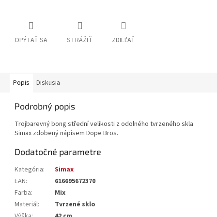
OPÝTAŤ SA
STRÁŽIŤ
ZDIEĽAŤ
Popis
Diskusia
Podrobný popis
Trojbarevný bong střední velikosti z odolného tvrzeného skla
Simax zdobený nápisem Dope Bros.
Dodatočné parametre
Kategória
:
Simax
EAN
:
616695672370
Farba
:
Mix
Materiál
:
Tvrzené sklo
Výška
:
42 cm