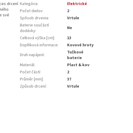
oces drcení
Kategória
:
Elektrické
dného
Počet dielov
:
2
le své
Spôsob drvenia
:
Vrtule
Baterie součástí
Ne
dodávky
:
Celková výška [cm]
:
13
Doplňková informace
:
Kovové hroty
Tužkové
Druh napájení
:
baterie
Materiál
:
Plast & kov
Počet částí
:
2
Průměr [mm]
:
37
Způsob drcení
:
Vrtule