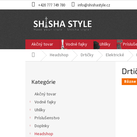
Prejsť
+420 777 749 780
info@shishastyle.cz
na
obsah
Akčný tovar
Vodné fajky
Uhlíky
Prísluš
Domov
Headshop
Drtičky
Elektrické
B
Drt
o
Preskočiť
č
Kategórie
kategórie
Rôzne 
n
ý
Akčný tovar
p
Vodné fajky
a
Uhlíky
n
e
Príslušenstvo
l
Doplnky
Headshop