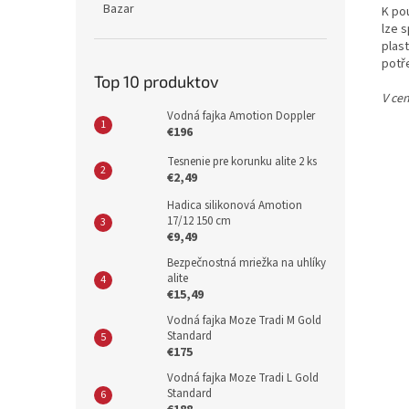
Bazar
K pou
lze 
plas
potř
Top 10 produktov
V cen
Vodná fajka Amotion Doppler
€196
Tesnenie pre korunku alite 2 ks
€2,49
Hadica silikonová Amotion
17/12 150 cm
€9,49
Bezpečnostná mriežka na uhlíky
alite
€15,49
Vodná fajka Moze Tradi M Gold
Standard
€175
Vodná fajka Moze Tradi L Gold
Standard