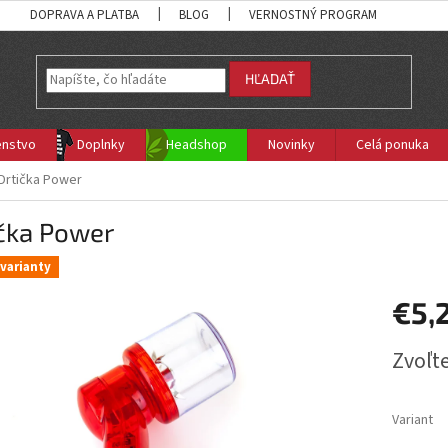
DOPRAVA A PLATBA
BLOG
VERNOSTNÝ PROGRAM
HĽADAŤ
enstvo
Doplnky
Headshop
Novinky
Celá ponuka
Drtička Power
ička Power
varianty
€5,
Jednotk
Zvoľte
cena:
Variant