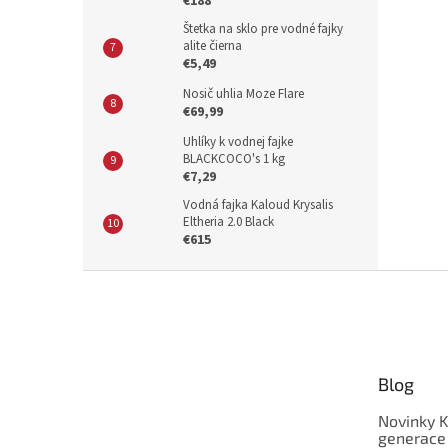
€188
Štetka na sklo pre vodné fajky
alite čierna
€5,49
Nosič uhlia Moze Flare
€69,99
Uhlíky k vodnej fajke
BLACKCOCO's 1 kg
€7,29
Vodná fajka Kaloud Krysalis
Eltheria 2.0 Black
€615
Z
á
p
ä
t
Blog
i
e
Novinky K
generace