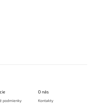
cie
O nás
é podmienky
Kontakty