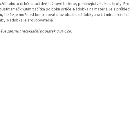
žití tohoto drtiče stačí dvě tužkové baterie, pohánějící vrtulku s hroty. Pr
spustit zmáčknutím tlačítka po boku drtiče. Nádobka na materiál je z průhle
tu, takže je možnost kontrolovat stav obsahu nádobky a určit míru drcení d
eby. Nádobka je šroubovatelná.
ě je zahrnut recyklační poplatek 0,84 CZK.