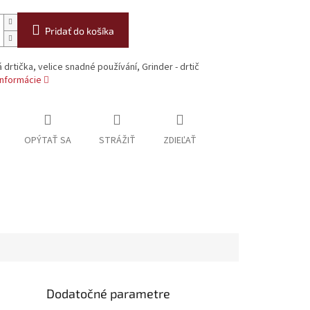
Pridať do košíka
á drtička, velice snadné používání, Grinder - drtič
informácie
OPÝTAŤ SA
STRÁŽIŤ
ZDIEĽAŤ
Dodatočné parametre