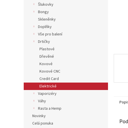
Šlukovky
Bongy
Skleněnky
Doplňky
Vše pro balení
Drtičky
Plastové
Dřevěné
Kovové
Kovové CNC
Credit Card
Elektrické
Vaporizéry
Váhy
Popi
Rasta a Hemp
Novinky
Pod
Celá ponuka