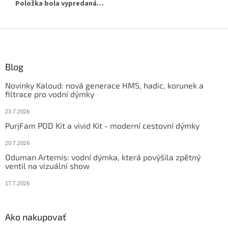
Položka bola vypredaná…
Z
á
p
ä
Blog
t
Novinky Kaloud: nová generace HMS, hadic, korunek a
i
filtrace pro vodní dýmky
e
23.7.2026
PurjFam POD Kit a vivid Kit - moderní cestovní dýmky
20.7.2026
Oduman Artemis: vodní dýmka, která povýšila zpětný
ventil na vizuální show
17.7.2026
Ako nakupovať