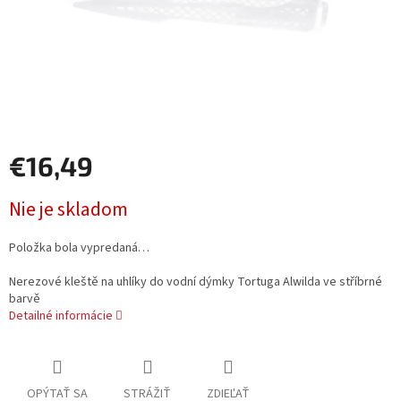
€16,49
Jednotková
Nie je skladom
cena:
Položka bola vypredaná…
Nerezové kleště na uhlíky do vodní dýmky Tortuga Alwilda ve stříbrné
barvě
Detailné informácie
OPÝTAŤ SA
STRÁŽIŤ
ZDIEĽAŤ