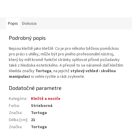
Popis
Diskusia
Podrobný popis
Nejsou kleště jako kleště. Co je pro někoho běžnou pomůckou
pro práci s uhlíky, může být pro jiného profesionální nástroj,
který by měl kromě funkční stránky splňovat přísné požadavky
také z hlediska estetického. A přesně to se náramně daří kleštím
Alwilda značky
Tortuga
, na jejichž
stylový vzhled
i
skvělou
manipulaci
si velmi rychle a rádi zvyknete.
Dodatočné parametre
Kategória
:
Kleště a nosiče
Farba
:
Strieborná
Značka
:
Tortuga
Délka [cm]
:
21
Značka
:
Tortuga