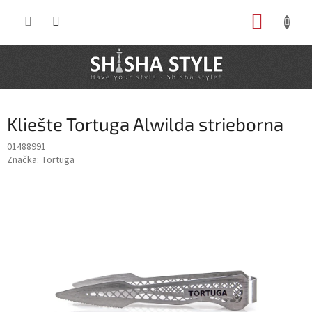
Prejsť
NÁKUP
na
obsah
KOŠÍK
Kliešte Tortuga Alwilda strieborna
01488991
Značka:
Tortuga