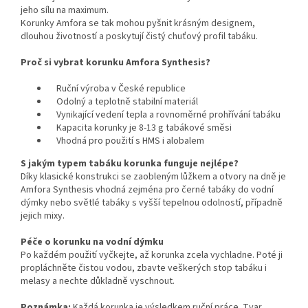
jeho sílu na maximum.
Korunky Amfora se tak mohou pyšnit krásným designem,
dlouhou životností a poskytují čistý chuťový profil tabáku.
Proč si vybrat korunku Amfora Synthesis?
Ruční výroba v České republice
Odolný a teplotně stabilní materiál
Vynikající vedení tepla a rovnoměrné prohřívání tabáku
Kapacita korunky je 8-13 g tabákové směsi
Vhodná pro použití s HMS i alobalem
S jakým typem tabáku korunka funguje nejlépe?
Díky klasické konstrukci se zaobleným lůžkem a otvory na dně je
Amfora Synthesis vhodná zejména pro černé tabáky do vodní
dýmky nebo světlé tabáky s vyšší tepelnou odolností, případně
jejich mixy.
Péče o korunku na vodní dýmku
Po každém použití vyčkejte, až korunka zcela vychladne. Poté ji
propláchněte čistou vodou, zbavte veškerých stop tabáku i
melasy a nechte důkladně vyschnout.
Poznámka:
Každá korunka je výsledkem ruční práce. Tvar