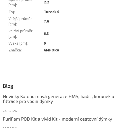
2.2
[cm]
:
Typ
:
Turecká
Vnější průměr
7.6
[cm]
:
Vnitřní průměr
6.3
[cm]
:
Výška [cm]
:
9
Značka
:
AMFORA
Z
á
p
ä
Blog
t
Novinky Kaloud: nová generace HMS, hadic, korunek a
i
filtrace pro vodní dýmky
e
23.7.2026
PurjFam POD Kit a vivid Kit - moderní cestovní dýmky