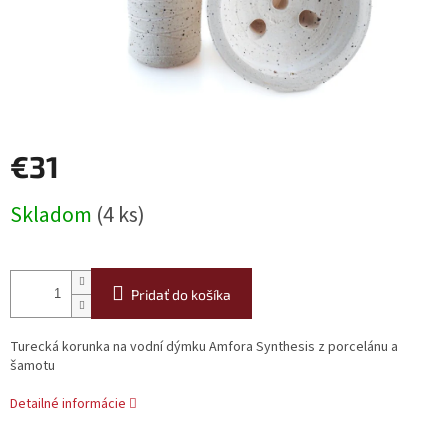
€31
Jednotková
Skladom
(4 ks)
cena:
Pridať do košíka
Turecká korunka na vodní dýmku Amfora Synthesis z porcelánu a
šamotu
Detailné informácie