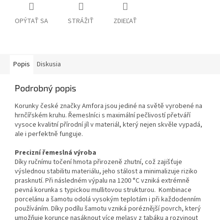
OPÝTAŤ SA
STRÁŽIŤ
ZDIEĽAŤ
Popis
Diskusia
Podrobný popis
Korunky české značky Amfora jsou jediné na světě vyrobené na
hrnčířském kruhu. Řemeslníci s maximální pečlivostí přetváří
vysoce kvalitní přírodní jíl v materiál, který nejen skvěle vypadá,
ale i perfektně funguje.
Precizní řemeslná výroba
Díky ručnímu točení hmota přirozeně zhutní, což zajišťuje
výslednou stabilitu materiálu, jeho stálost a minimalizuje riziko
prasknutí. Při následném výpalu na 1200 °C vzniká extrémně
pevná korunka s typickou mullitovou strukturou. Kombinace
porcelánu a šamotu odolá vysokým teplotám i při každodenním
používáním. Díky podílu šamotu vzniká poréznější povrch, který
umožňuje korunce nasáknout více melasy z tabáku a rozvinout