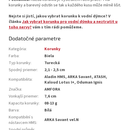
korunky a barevný odstín se tak u každého kusu může mírně lišit.
Nejste si jistí, jakou vybrat korunku k vodní dýmce? V
článku
Jak vybrat korunku pro vodní dýmku a neztratit u
toho nervy?
vám s tím rádi pomůžeme.
Dodatočné parametre
Kategória
:
Korunky
Farba
:
Biela
Typ korunky
:
Turecká
Spodný priemer
:
2,1 - 2,5 cm
Aladin HMS, ARKA Savant, ATASH,
Kompatibilita
:
Kaloud Lotus I+, Oduman Ignis
Značka
:
AMFORA
Vonkajší priemer
:
7,6 cm
Kapacita korunky
:
08-13 g
Barva
:
Bílá
Kompatibilní s
ARKA Savant vel.N
nástavcem HMS
:
Spodní průměr