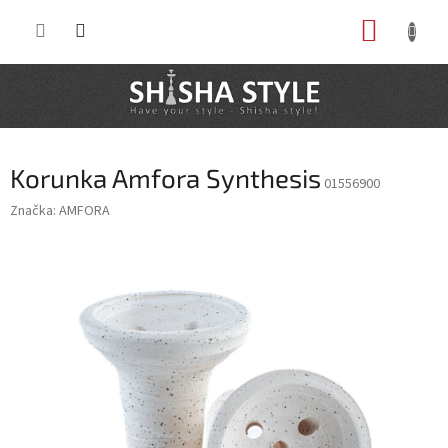
Prejsť
NÁKUP
na
obsah
KOŠÍK
Korunka Amfora Synthesis
01556900
Značka:
AMFORA