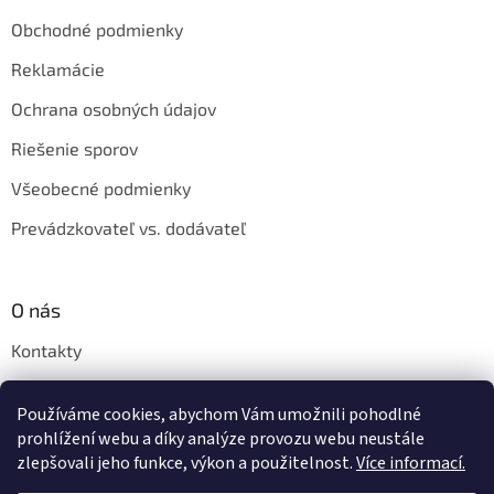
Obchodné podmienky
Reklamácie
Ochrana osobných údajov
Riešenie sporov
Všeobecné podmienky
Prevádzkovateľ vs. dodávateľ
O nás
Kontakty
Veľkoobchod
Používáme cookies, abychom Vám umožnili pohodlné
Napíšte nám
prohlížení webu a díky analýze provozu webu neustále
zlepšovali jeho funkce, výkon a použitelnost.
Více informací.