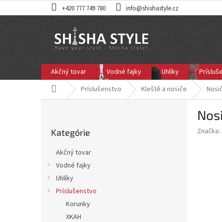
Prejsť
+420 777 749 780
info@shishastyle.cz
na
obsah
Akčný tovar
Vodné fajky
Uhlíky
Prísluš
Domov
Príslušenstvo
Kleště a nosiče
Nosič
B
Nosi
o
Preskočiť
č
Značka:
Kategórie
kategórie
n
ý
Akčný tovar
p
Vodné fajky
a
Uhlíky
n
e
Príslušenstvo
l
Korunky
XKAH