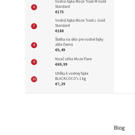
Vodná fajka Moze Tradi M Gold
Standard
€175
Vodná fajka Moze Tradi L Gold
Standard
€188
Štetka na sklo pre vodné fajky
alite čierna
€5,49
Nosič uhlia Moze Flare
€69,99
Uhlíky k vodnej fajke
BLACKCOCO's 1 kg
€7,29
Z
á
p
ä
t
Blog
i