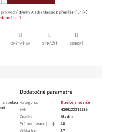
í pro vodní dýmky Aladin Classic k přenášení uhlíků
informácie
OPÝTAŤ SA
STRÁŽIŤ
ZDIEĽAŤ
Dodatočné parametre
 manipulaci
Kategória
:
Kleště a nosiče
ení.
EAN
:
4260133372535
Značka
:
Aladin
Průměr nosiče [cm]
:
18
Výška [cm]
:
37