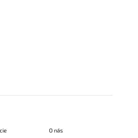
cie
O nás