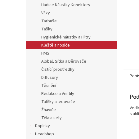
Hadice Náustky Konektory
Vázy
Tarbuše
Tašky
Hygienické náustky a Filtry
Kleště a nosiče
HMS
Alobal, Sítka a Děrovače
Čistící prostředky
Popi
Diffusory
Těsnění
Redukce a Ventily
Pod
Talířky a ledovače
Vedl
Žhaviče
s uh
Těla a sety
Doplnky
Headshop