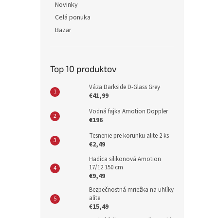
Novinky
Celá ponuka
Bazar
Top 10 produktov
Váza Darkside D-Glass Grey
€41,99
Vodná fajka Amotion Doppler
€196
Tesnenie pre korunku alite 2 ks
€2,49
Hadica silikonová Amotion
17/12 150 cm
€9,49
Bezpečnostná mriežka na uhlíky
alite
€15,49