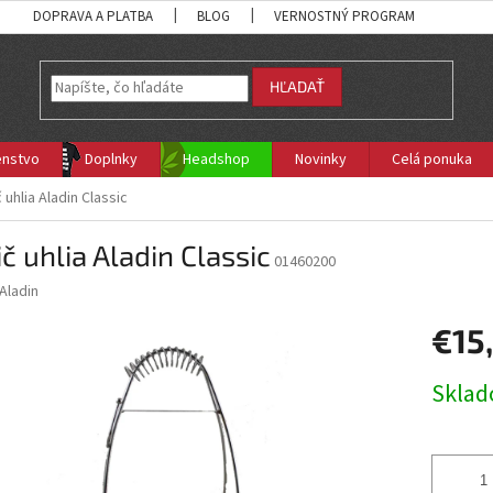
DOPRAVA A PLATBA
BLOG
VERNOSTNÝ PROGRAM
HĽADAŤ
enstvo
Doplnky
Headshop
Novinky
Celá ponuka
 uhlia Aladin Classic
č uhlia Aladin Classic
01460200
Aladin
€15
Jednotk
Skla
cena: