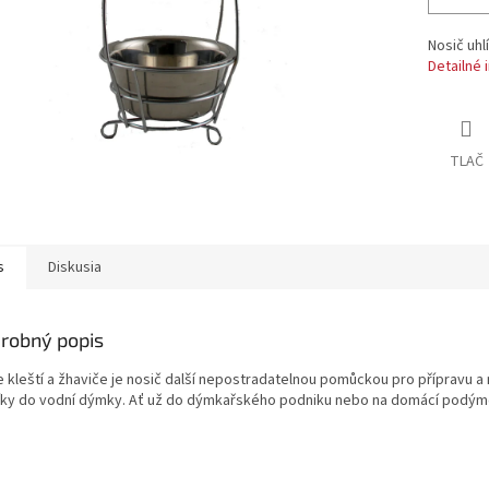
Nosič uhl
Detailné 
TLAČ
s
Diskusia
robný popis
e kleští a žhaviče je nosič další nepostradatelnou pomůckou pro přípravu a
líky do vodní dýmky. Ať už do dýmkařského podniku nebo na domácí podým