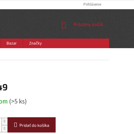
Prihlásenie
NÁKUPNÝ
Prázdny košík
KOŠÍK
Bazar
Značky
49
ová
dom
(>5 ks)
Pridať do košíka