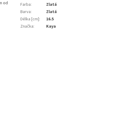
om od
Farba
:
Zlatá
Barva
:
Zlatá
Délka [cm]
:
16.5
Značka
:
Kaya