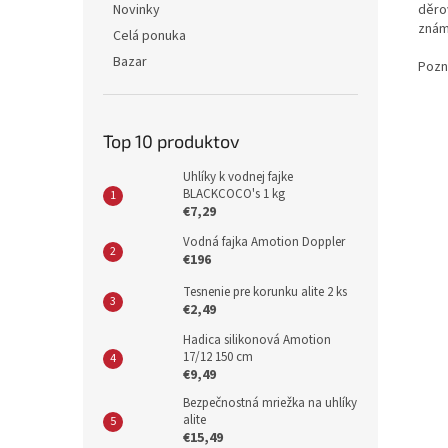
děro
Novinky
znám
Celá ponuka
Bazar
Pozn
Top 10 produktov
Uhlíky k vodnej fajke
BLACKCOCO's 1 kg
€7,29
Vodná fajka Amotion Doppler
€196
Tesnenie pre korunku alite 2 ks
€2,49
Hadica silikonová Amotion
17/12 150 cm
€9,49
Bezpečnostná mriežka na uhlíky
alite
€15,49