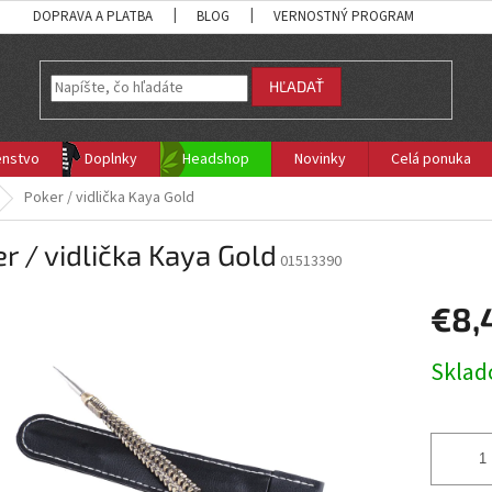
DOPRAVA A PLATBA
BLOG
VERNOSTNÝ PROGRAM
HĽADAŤ
enstvo
Doplnky
Headshop
Novinky
Celá ponuka
Poker / vidlička Kaya Gold
r / vidlička Kaya Gold
01513390
€8,
Jednotk
Skla
cena: