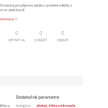
ční nástroj pro přípravu tabáku v podobě vidličky s
m ve zlaté barvě
informácie
OPÝTAŤ SA
STRÁŽIŤ
ZDIEĽAŤ
Dodatočné parametre
lička a
Kategória
:
Alobal, Sítka a Děrovače