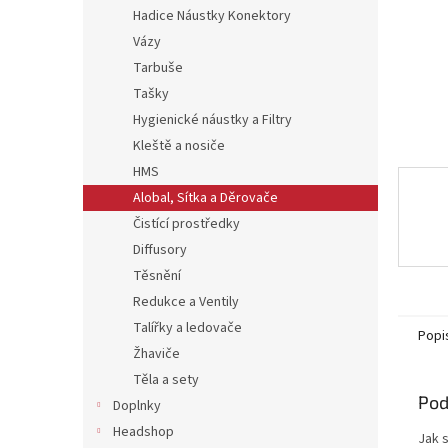
Hadice Náustky Konektory
Vázy
Tarbuše
Tašky
Hygienické náustky a Filtry
Kleště a nosiče
HMS
Alobal, Sítka a Děrovače
Čistící prostředky
Diffusory
Těsnění
Redukce a Ventily
Talířky a ledovače
Popi
Žhaviče
Těla a sety
Pod
Doplnky
Headshop
Jak s