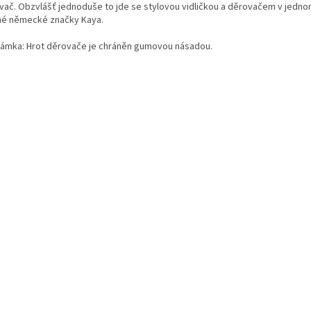
vač. Obzvlášť jednoduše to jde se stylovou vidličkou a děrovačem v jedn
é německé značky Kaya.
ámka: Hrot děrovače je chráněn gumovou násadou.