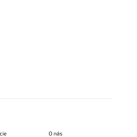
cie
O nás