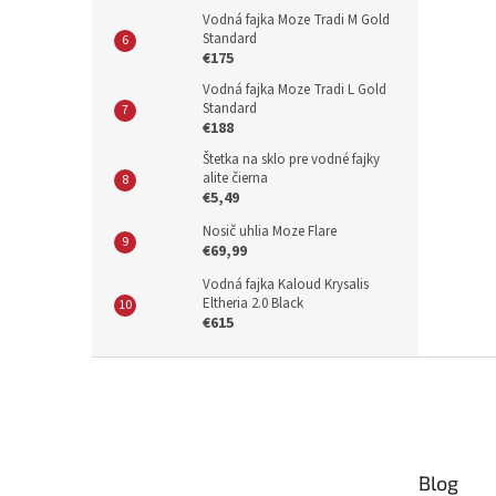
Vodná fajka Moze Tradi M Gold
Standard
€175
Vodná fajka Moze Tradi L Gold
Standard
€188
Štetka na sklo pre vodné fajky
alite čierna
€5,49
Nosič uhlia Moze Flare
€69,99
Vodná fajka Kaloud Krysalis
Eltheria 2.0 Black
€615
Z
á
p
ä
t
Blog
i