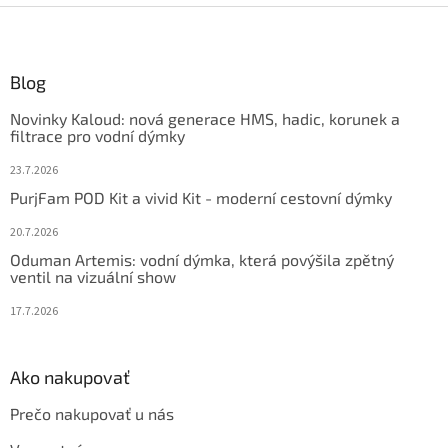
Z
á
p
ä
Blog
t
Novinky Kaloud: nová generace HMS, hadic, korunek a
i
filtrace pro vodní dýmky
e
23.7.2026
PurjFam POD Kit a vivid Kit - moderní cestovní dýmky
20.7.2026
Oduman Artemis: vodní dýmka, která povýšila zpětný
ventil na vizuální show
17.7.2026
Ako nakupovať
Prečo nakupovať u nás