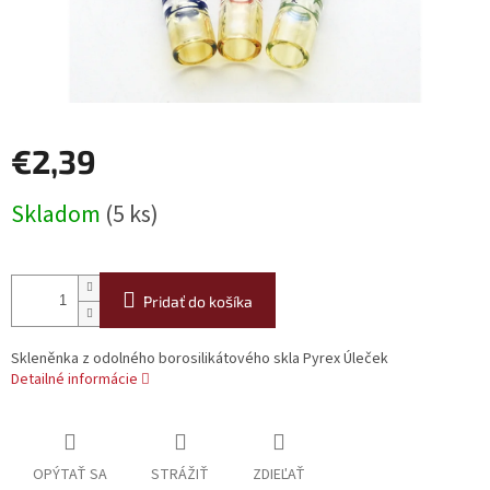
€2,39
Jednotková
Skladom
(5 ks)
cena:
Pridať do košíka
Skleněnka z odolného borosilikátového skla Pyrex Úleček
Detailné informácie
OPÝTAŤ SA
STRÁŽIŤ
ZDIEĽAŤ