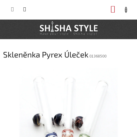
Prejsť
NÁKUP
na
obsah
KOŠÍK
Skleněnka Pyrex Úleček
01368500