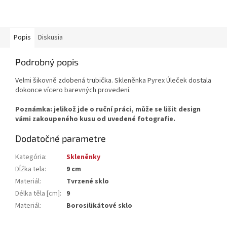
Popis
Diskusia
Podrobný popis
Velmi šikovně zdobená trubička. Skleněnka Pyrex Úleček dostala
dokonce vícero barevných provedení.
Poznámka: jelikož jde o ruční práci, může se lišit design
vámi zakoupeného kusu od uvedené fotografie.
Dodatočné parametre
Kategória
:
Skleněnky
Dĺžka tela
:
9 cm
Materiál
:
Tvrzené sklo
Délka těla [cm]
:
9
Materiál
:
Borosilikátové sklo