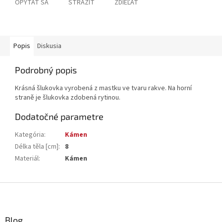
OPÝTAŤ SA
STRÁŽIŤ
ZDIEĽAŤ
Popis
Diskusia
Podrobný popis
Krásná šlukovka vyrobená z mastku ve tvaru rakve. Na horní
straně je šlukovka zdobená rytinou.
Dodatočné parametre
Kategória
:
Kámen
Délka těla [cm]
:
8
Materiál
:
Kámen
Z
á
p
ä
Blog