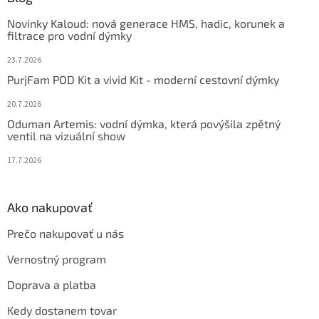
t
Novinky Kaloud: nová generace HMS, hadic, korunek a
i
filtrace pro vodní dýmky
e
23.7.2026
PurjFam POD Kit a vivid Kit - moderní cestovní dýmky
20.7.2026
Oduman Artemis: vodní dýmka, která povýšila zpětný
ventil na vizuální show
17.7.2026
Ako nakupovať
Prečo nakupovať u nás
Vernostný program
Doprava a platba
Kedy dostanem tovar