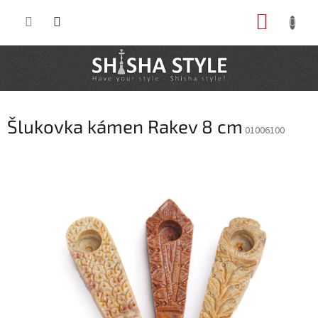
Prejsť
NÁKUP
na
obsah
KOŠÍK
Šlukovka kámen Rakev 8 cm
01006100