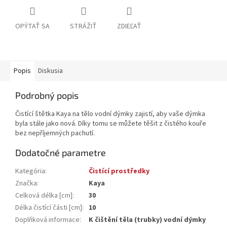
OPÝTAŤ SA
STRÁŽIŤ
ZDIEĽAŤ
Popis
Diskusia
Podrobný popis
Čistící štětka Kaya na tělo vodní dýmky zajistí, aby vaše dýmka
byla stále jako nová. Díky tomu se můžete těšit z čistého kouře
bez nepříjemných pachutí.
Dodatočné parametre
Kategória
:
Čistící prostředky
Značka
:
Kaya
Celková délka [cm]
:
30
Délka čistící části [cm]
:
10
Doplňková informace
:
K čištění těla (trubky) vodní dýmky