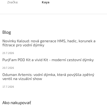
Značka
:
Kaya
Z
á
p
ä
Blog
t
Novinky Kaloud: nová generace HMS, hadic, korunek a
i
filtrace pro vodní dýmky
e
23.7.2026
PurjFam POD Kit a vivid Kit - moderní cestovní dýmky
20.7.2026
Oduman Artemis: vodní dýmka, která povýšila zpětný
ventil na vizuální show
17.7.2026
Ako nakupovať