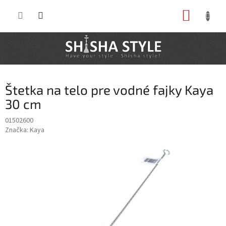
Prejsť
NÁKUP
na
obsah
KOŠÍK
Štetka na telo pre vodné fajky Kaya
30 cm
01502600
Značka:
Kaya