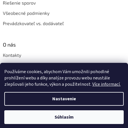
Riešenie sporov
Všeobecné podmienky
Prevádzkovateľ vs. dodávateľ
O nás
Kontakty
Veľkoobchod
Používáme cookies, abychom Vám umožnili pohodlné
Napíšte nám
prohlížení webu a díky analýze provozu webu neustále
zlepšovali jeho funkce, výkon a použitelnost.
Více informací.
Nastavenie
Vytvoril Shoptet
Súhlasím
Copyright 2026
Shishastyle.sk
. Všetky práva vyhradené.