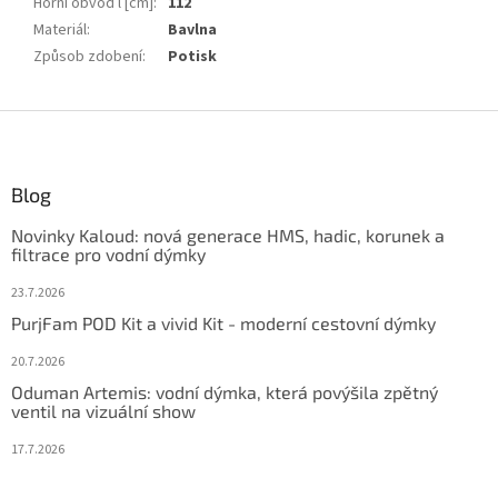
Horní obvod l [cm]
:
112
Materiál
:
Bavlna
Způsob zdobení
:
Potisk
Z
á
p
ä
Blog
t
Novinky Kaloud: nová generace HMS, hadic, korunek a
i
filtrace pro vodní dýmky
e
23.7.2026
PurjFam POD Kit a vivid Kit - moderní cestovní dýmky
20.7.2026
Oduman Artemis: vodní dýmka, která povýšila zpětný
ventil na vizuální show
17.7.2026