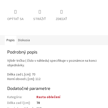
OPÝTAŤ SA
STRÁŽIŤ
ZDIEĽAŤ
Popis
Diskusia
Podrobný popis
Výběr trička ( číslo v náhledu) specifikuje v poznámce na konci
objednávky.
Délka zad L [cm]: 70
Horní obvod L [cm]: 112
Dodatočné parametre
Kategória
:
Rasta oblečení
Délka zad l [cm]
:
70