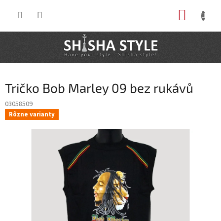
Prejsť
NÁKUP
na
obsah
KOŠÍK
Tričko Bob Marley 09 bez rukávů
03058509
Rôzne varianty