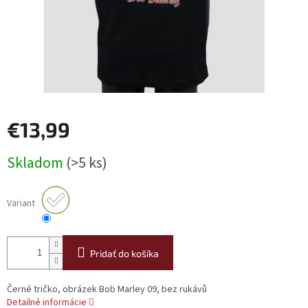
€13,99
Jednotková
Skladom
(>5 ks)
cena:
Variant
Pridať do košíka
Černé tričko, obrázek Bob Marley 09, bez rukávů
Detailné informácie