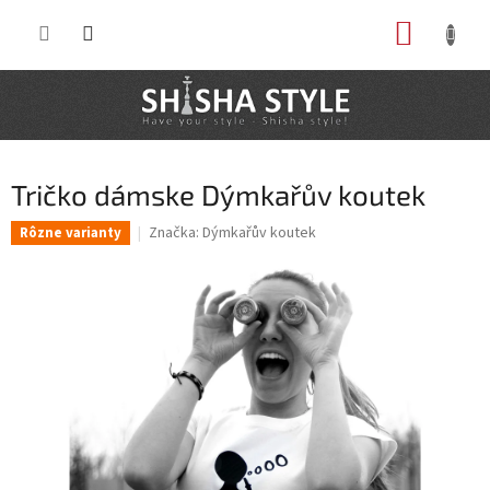
Prejsť
NÁKUP
na
obsah
KOŠÍK
Tričko dámske Dýmkařův koutek
Značka:
Dýmkařův koutek
Rôzne varianty