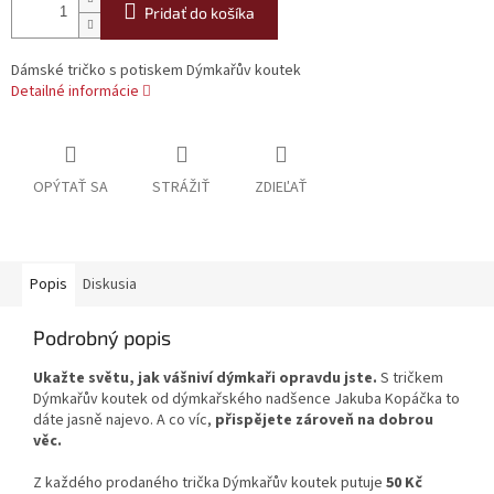
Pridať do košíka
Dámské tričko s potiskem Dýmkařův koutek
Detailné informácie
OPÝTAŤ SA
STRÁŽIŤ
ZDIEĽAŤ
Popis
Diskusia
Podrobný popis
Ukažte světu, jak vášniví dýmkaři opravdu jste.
S tričkem
Dýmkařův koutek od dýmkařského nadšence Jakuba Kopáčka to
dáte jasně najevo. A co víc,
přispějete zároveň na dobrou
věc.
Z každého prodaného trička Dýmkařův koutek putuje
50 Kč