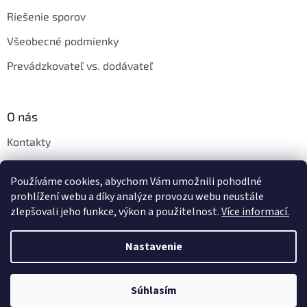
Riešenie sporov
Všeobecné podmienky
Prevádzkovateľ vs. dodávateľ
O nás
Kontakty
Veľkoobchod
Používáme cookies, abychom Vám umožnili pohodlné
Napíšte nám
prohlížení webu a díky analýze provozu webu neustále
zlepšovali jeho funkce, výkon a použitelnost.
Více informací.
Nastavenie
Vytvoril Shoptet
Súhlasím
Copyright 2026
Shishastyle.sk
. Všetky práva vyhradené.