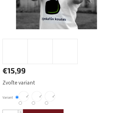
€15,99
Jednotková
Zvoľte variant
cena:
✓
✓
✓
Variant