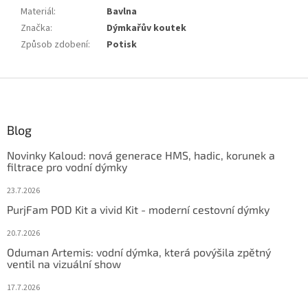
Materiál
:
Bavlna
Značka
:
Dýmkařův koutek
Způsob zdobení
:
Potisk
Z
á
p
ä
Blog
t
Novinky Kaloud: nová generace HMS, hadic, korunek a
i
filtrace pro vodní dýmky
e
23.7.2026
PurjFam POD Kit a vivid Kit - moderní cestovní dýmky
20.7.2026
Oduman Artemis: vodní dýmka, která povýšila zpětný
ventil na vizuální show
17.7.2026