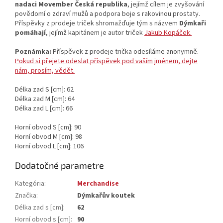
nadaci Movember Česká republika
, jejímž cílem je zvyšování
povědomí o zdraví mužů a podpora boje s rakovinou prostaty.
Příspěvky z prodeje triček shromažďuje tým s názvem
Dýmkaři
pomáhají
, jejímž kapitánem je autor triček
Jakub Kopáček.
Poznámka:
Příspěvek z prodeje trička odesíláme anonymně.
Pokud si přejete odeslat příspěvek pod vaším jménem, dejte
nám, prosím, vědět.
Délka zad S [cm]: 62
Délka zad M [cm]: 64
Délka zad L [cm]: 66
Horní obvod S [cm]: 90
Horní obvod M [cm]: 98
Horní obvod L [cm]: 106
Dodatočné parametre
Kategória
:
Merchandise
Značka
:
Dýmkařův koutek
Délka zad s [cm]
:
62
Horní obvod s [cm]
:
90