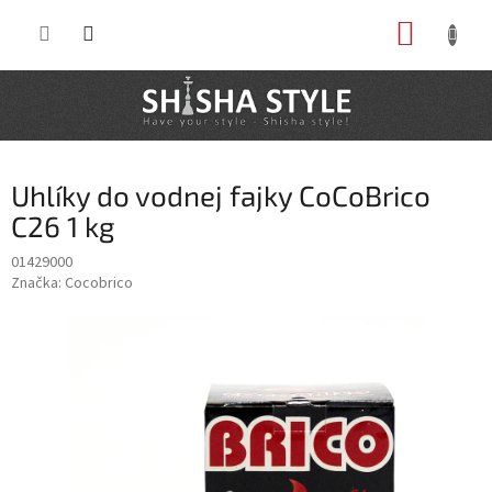
Prejsť
NÁKUP
na
obsah
KOŠÍK
Uhlíky do vodnej fajky CoCoBrico
C26 1 kg
01429000
Značka:
Cocobrico