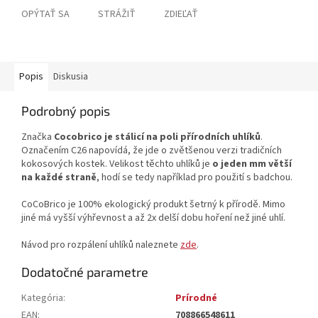
OPÝTAŤ SA
STRÁŽIŤ
ZDIEĽAŤ
Popis
Diskusia
Podrobný popis
Značka
Cocobrico je stálicí na poli přírodních uhlíků
.
Označením C26 napovídá, že jde o zvětšenou verzi tradičních
kokosových kostek. Velikost těchto uhlíků je
o jeden mm větší
na každé straně
, hodí se tedy například pro použití s badchou.
CoCoBrico je 100% ekologický produkt šetrný k přírodě. Mimo
jiné má vyšší výhřevnost a až 2x delší dobu hoření než jiné uhlí.
Návod pro rozpálení uhlíků naleznete
zde
.
Dodatočné parametre
Kategória
:
Prírodné
EAN
:
708866548611