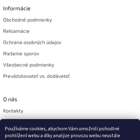
Informácie
Obchodné podmienky
Reklamácie
Ochrana osobných údajov
Riešenie sporov
Všeobecné podmienky
Prevádzkovateľ vs. dodávateľ
O nás
Kontakty
Veľkoobchod
Používáme cookies, abychom Vám umožnili pohodlné
Napíšte nám
prohlížení webu a díky analýze provozu webu neustále