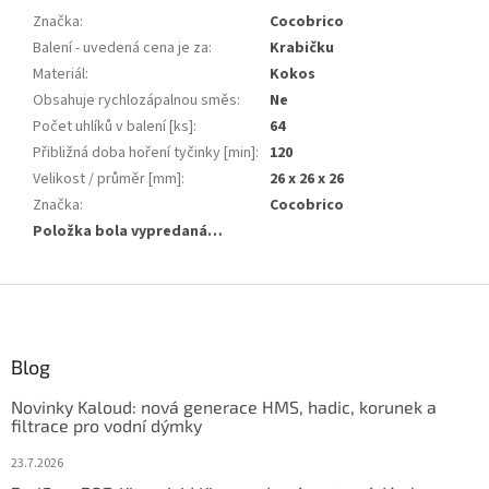
Značka
:
Cocobrico
Balení - uvedená cena je za
:
Krabičku
Materiál
:
Kokos
Obsahuje rychlozápalnou směs
:
Ne
Počet uhlíků v balení [ks]
:
64
Přibližná doba hoření tyčinky [min]
:
120
Velikost / průměr [mm]
:
26 x 26 x 26
Značka
:
Cocobrico
Položka bola vypredaná…
Z
á
p
ä
Blog
t
Novinky Kaloud: nová generace HMS, hadic, korunek a
i
filtrace pro vodní dýmky
e
23.7.2026