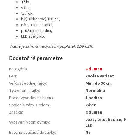
Tělo,
váza,
talířek,
bílý silikonový šlauch,
náustek na hadici,
pružina na hadici,
LED světýlko.
V ceně je zahrnut recyklační poplatek 2,00 CZK.
Dodatočné parametre
Kategória
:
Oduman
EAN
:
Zvoľte variant
Veľkosť vodnej fajky
:
Mini do 30 cm
Typ vodnej fajky
:
Normálna
Počet vývodov na hadice
:
1 hadica
Spojenie vázy s telom
:
Závit
Značka
:
Oduman
váza, telo, hadice, +
Vybavení vodní dýmky
:
LED
Baterie součástí dodávky
:
Ne