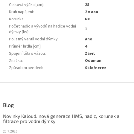
Celková výška [cm]
:
28
Druh napájení
:
2 x aaa
Korunka
:
Ne
Počet hadic a vývodů na hadice vodní
1
dýmky [ks]
:
Pojistný ventil vodní dýmky
:
Ano
Průměr hrdla [cm]
:
4
Spojení těla s vázou
:
Závit
Značka
:
Oduman
Způsob provedení
:
Sklo/nerez
Z
á
p
ä
Blog
t
Novinky Kaloud: nová generace HMS, hadic, korunek a
i
filtrace pro vodní dýmky
e
23.7.2026