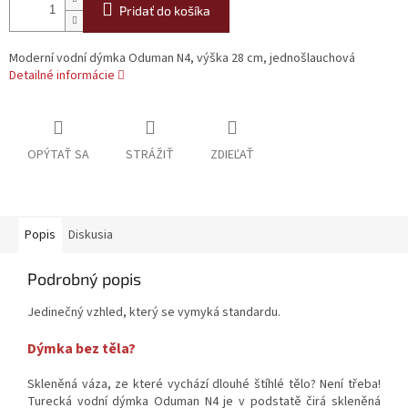
Pridať do košíka
Moderní vodní dýmka Oduman N4, výška 28 cm, jednošlauchová
Detailné informácie
OPÝTAŤ SA
STRÁŽIŤ
ZDIEĽAŤ
Popis
Diskusia
Podrobný popis
Jedinečný vzhled, který se vymyká standardu.
Dýmka bez těla?
Skleněná váza, ze které vychází dlouhé štíhlé tělo? Není třeba!
Turecká vodní dýmka Oduman N4 je v podstatě čirá skleněná