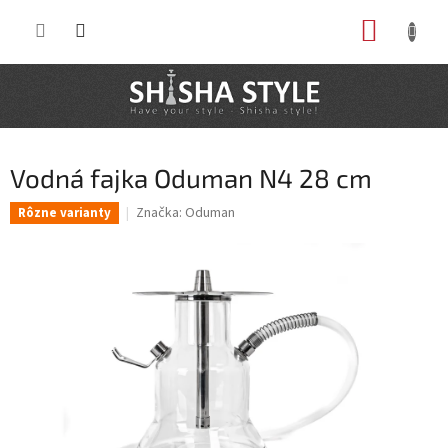
Prejsť
NÁKUP
na
obsah
KOŠÍK
Vodná fajka Oduman N4 28 cm
Značka:
Oduman
Rôzne varianty