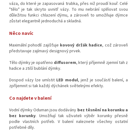
váza, do které je zapasovaná trubka, přes niž proudí kouř. Celé
"tělo" je tak skryto uvnitř vázy. To mu nebrání splňovat svou
důležitou funkci chlazení dýmu, a zároveň to umožňuje dýmce
zůstat elegantně jednoduchá a skladná.
Něco navíc
Maximální pohodlí zajišťuje
kovový držák hadice
, což zároveň
představuje zajímavý designový prvek.
Tělo dýmky je opatřeno
diffusorem
, který příjemně zjemní tah z
hadice a ztiší bublání dýmky.
Dospod vázy lze umístit
LED modul
, jenž je součástí balení, a
zpříjemnit si tak každý dýchánek světelnými efekty.
Co najdete v balení
Vodní dýmky Oduman jsou dodávány
bez těsnění na korunku a
bez korunky
. Umožňují tak uživateli výběr korunky přesně
podle vlastních potřeb. V balení naleznete všechny ostatní
potřebné díly.