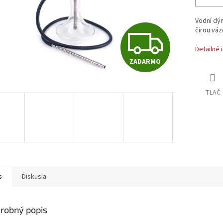
Vodní dý
Z
čirou váz
Detailné 
ZADARMO
A
TLAČ
D
A
R
s
Diskusia
M
robný popis