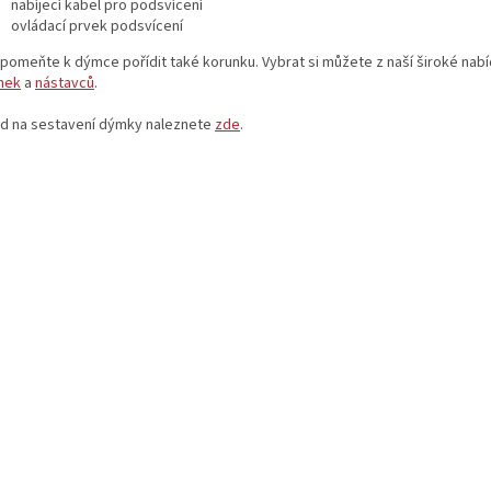
nabíjecí kabel pro podsvícení
ovládací prvek podsvícení
pomeňte k dýmce pořídit také korunku. Vybrat si můžete z naší široké nab
nek
a
nástavců
.
d na sestavení dýmky naleznete
zde
.