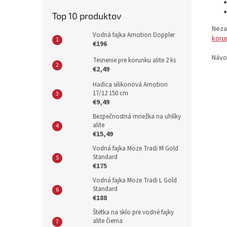
Top 10 produktov
Neza
Vodná fajka Amotion Doppler
koru
€196
Návo
Tesnenie pre korunku alite 2 ks
€2,49
Hadica silikonová Amotion
17/12 150 cm
€9,49
Bezpečnostná mriežka na uhlíky
alite
€15,49
Vodná fajka Moze Tradi M Gold
Standard
€175
Vodná fajka Moze Tradi L Gold
Standard
€188
Štetka na sklo pre vodné fajky
alite čierna