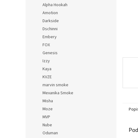
Alpha Hookah
Amotion
Darkside
Dschinni
Embery
FOX
Genesis
Izzy
Kaya
KVZE
marvin smoke
Mexanika Smoke
Misha
Moze
Popi
MVP
Nube
Pod
Oduman