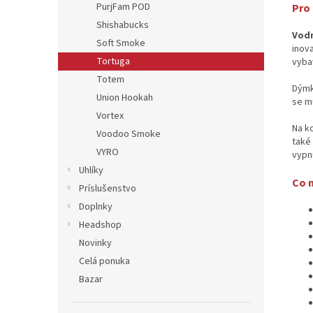
PurjFam POD
Pro
Shishabucks
Vodn
Soft Smoke
inov
Tortuga
vyba
Totem
Dým
Union Hookah
se m
Vortex
Na k
Voodoo Smoke
také 
VYRO
vypnu
Uhlíky
Co n
Príslušenstvo
Doplnky
Headshop
Novinky
Celá ponuka
Bazar