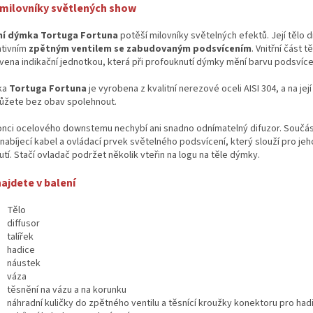
 milovníky světlených show
O
í dýmka Tortuga Fortuna
potěší milovníky světelných efektů. Její tělo 
ativním
zpětným ventilem se zabudovaným podsvícením
. Vnitřní část 
vena indikační jednotkou, která při profouknutí dýmky mění barvu podsvíce
ka
Tortuga Fortuna
je vyrobena z kvalitní nerezové oceli AISI 304, a na jej
ůžete bez obav spolehnout.
onci ocelového downstemu nechybí ani snadno odnímatelný difuzor. Součást
nabíjecí kabel a ovládací prvek světelného podsvícení, který slouží pro jeh
tí. Stačí ovladač podržet několik vteřin na logu na těle dýmky.
ajdete v balení
Tělo
diffusor
talířek
hadice
náustek
váza
těsnění na vázu a na korunku
náhradní kuličky do zpětného ventilu a těsnící kroužky konektoru pro hadi