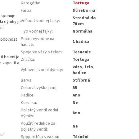
Kategória
:
Tortuga
Farba
:
Strieborná
disponuje
Stredná do
Veľkosť vodnej fajky
:
těla dýmky je
70 cm
ní.
Typ vodnej fajky
:
Normálna
Počet vývodov na
í odolnost
1 hadica
hadice
:
Spojenie vázy s telom
:
Tesnenie
í balení je
Značka
:
Tortuga
o zapnutí a
váza, telo,
Vybavení vodní dýmky
:
hadice
Barva
:
Stříbrná
Celková výška [cm]
:
55
Hadice
:
Ano
Korunka
:
Ne
Pojistný ventil vodní
Ano
dýmky
:
Použití redukce za
Ne
pojistný ventil
:
ci
Spojení těla s vázou
:
Těsnění