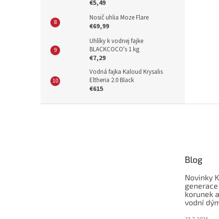
€5,49
Nosič uhlia Moze Flare
€69,99
Uhlíky k vodnej fajke
BLACKCOCO's 1 kg
€7,29
Vodná fajka Kaloud Krysalis
Eltheria 2.0 Black
€615
Z
á
p
ä
t
Blog
i
e
Novinky K
generace
korunek a
vodní dý