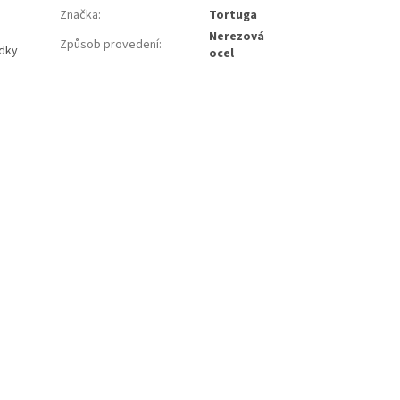
Značka
:
Tortuga
Nerezová
Způsob provedení
:
ídky
ocel