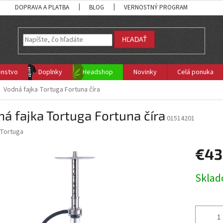
DOPRAVA A PLATBA
BLOG
VERNOSTNÝ PROGRAM
HĽADAŤ
enstvo
Doplnky
Headshop
Novinky
Celá ponuka
Vodná fajka Tortuga Fortuna číra
á fajka Tortuga Fortuna číra
01514201
Tortuga
€43
Jednotk
Skla
cena: