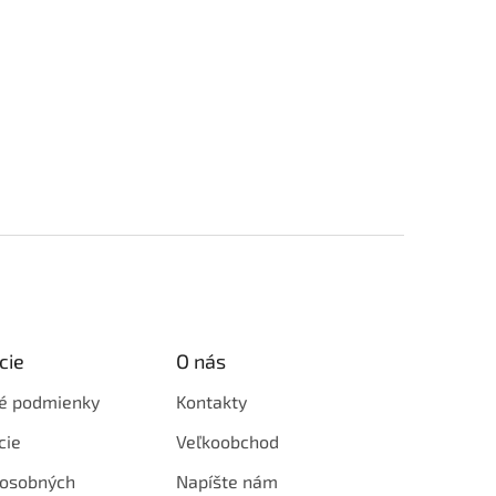
cie
O nás
é podmienky
Kontakty
cie
Veľkoobchod
 osobných
Napíšte nám