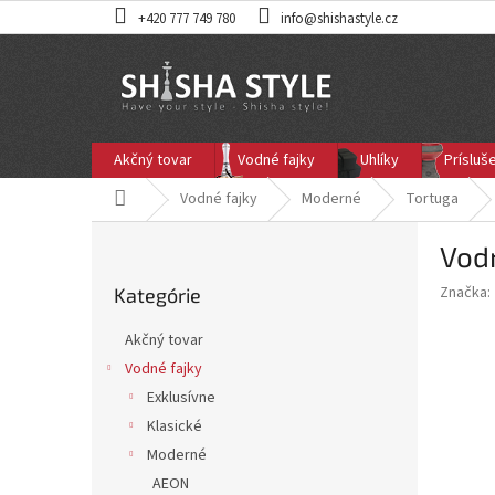
Prejsť
+420 777 749 780
info@shishastyle.cz
na
obsah
Akčný tovar
Vodné fajky
Uhlíky
Prísluš
Domov
Vodné fajky
Moderné
Tortuga
B
Vodn
o
Preskočiť
č
Značka:
Kategórie
kategórie
n
ý
Akčný tovar
p
Vodné fajky
a
Exklusívne
n
e
Klasické
l
Moderné
AEON