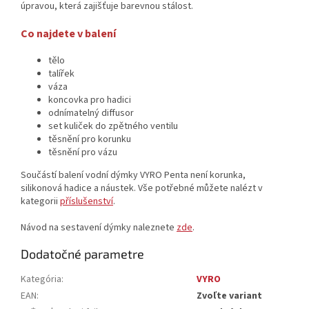
úpravou, která zajišťuje barevnou stálost.
Co najdete v balení
tělo
talířek
váza
koncovka pro hadici
odnímatelný diffusor
set kuliček do zpětného ventilu
těsnění pro korunku
těsnění pro vázu
Součástí balení vodní dýmky VYRO Penta není korunka,
silikonová hadice a náustek. Vše potřebné můžete nalézt v
kategorii
příslušenství
.
Návod na sestavení dýmky naleznete
zde
.
Dodatočné parametre
Kategória
:
VYRO
EAN
:
Zvoľte variant