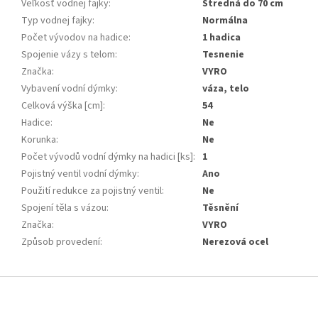
Veľkosť vodnej fajky
:
Stredná do 70 cm
Typ vodnej fajky
:
Normálna
Počet vývodov na hadice
:
1 hadica
Spojenie vázy s telom
:
Tesnenie
Značka
:
VYRO
Vybavení vodní dýmky
:
váza, telo
Celková výška [cm]
:
54
Hadice
:
Ne
Korunka
:
Ne
Počet vývodů vodní dýmky na hadici [ks]
:
1
Pojistný ventil vodní dýmky
:
Ano
Použití redukce za pojistný ventil
:
Ne
Spojení těla s vázou
:
Těsnění
Značka
:
VYRO
Způsob provedení
:
Nerezová ocel
Z
á
p