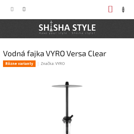
Prejsť
NÁKUP
na
obsah
KOŠÍK
Vodná fajka VYRO Versa Clear
Značka:
VYRO
Rôzne varianty