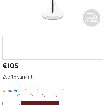
Z
ZADARMO
A
D
A
R
M
€105
O
Jednotková
Zvoľte variant
cena:
×
×
×
×
Variant