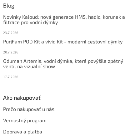
ä
Blog
t
Novinky Kaloud: nová generace HMS, hadic, korunek a
i
filtrace pro vodní dýmky
e
23.7.2026
PurjFam POD Kit a vivid Kit - moderní cestovní dýmky
20.7.2026
Oduman Artemis: vodní dýmka, která povýšila zpětný
ventil na vizuální show
17.7.2026
Ako nakupovať
Prečo nakupovať u nás
Vernostný program
Doprava a platba