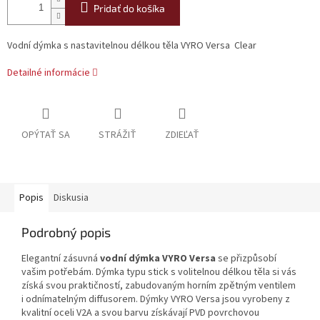
Pridať do košíka
Vodní dýmka s nastavitelnou délkou těla VYRO Versa Clear
Detailné informácie
OPÝTAŤ SA
STRÁŽIŤ
ZDIEĽAŤ
Popis
Diskusia
Podrobný popis
Elegantní zásuvná
vodní dýmka VYRO Versa
se přizpůsobí
vašim potřebám. Dýmka typu stick s volitelnou délkou těla si vás
získá svou praktičností, zabudovaným horním zpětným ventilem
i odnímatelným diffusorem. Dýmky VYRO Versa jsou vyrobeny z
kvalitní oceli V2A a svou barvu získávají PVD povrchovou