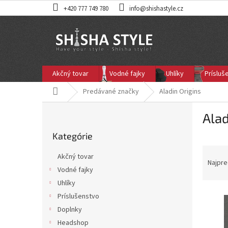
Prejsť
+420 777 749 780
info@shishastyle.cz
na
obsah
Akčný tovar
Vodné fajky
Uhlíky
Prísluš
Domov
Predávané značky
Aladin Origins
B
Alad
o
Preskočiť
č
Kategórie
kategórie
n
R
ý
Akčný tovar
a
p
Najpre
Vodné fajky
d
a
Uhlíky
e
n
V
n
e
Príslušenstvo
ý
i
l
Doplnky
p
e
Headshop