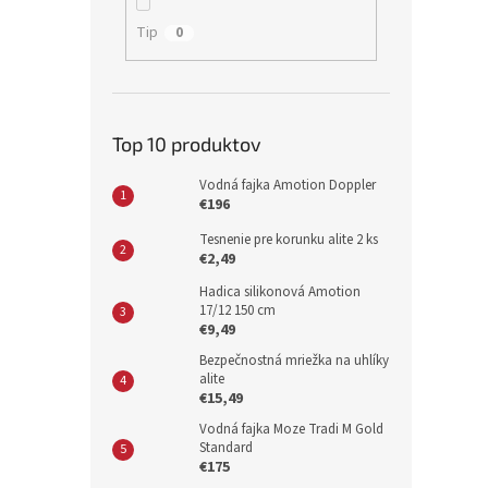
Tip
0
Top 10 produktov
Vodná fajka Amotion Doppler
€196
Tesnenie pre korunku alite 2 ks
€2,49
Hadica silikonová Amotion
17/12 150 cm
€9,49
Bezpečnostná mriežka na uhlíky
alite
€15,49
Vodná fajka Moze Tradi M Gold
Standard
€175