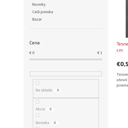
i
p
Novinky
s
r
Celá ponuka
p
o
r
d
Bazar
o
u
d
k
u
t
Cena
Tesne
k
o
cm
t
v
€
0
€
1
o
v
€0,
Tesnen
utesní
prieme
Na sklade
0
Akcia
0
Novinka
0