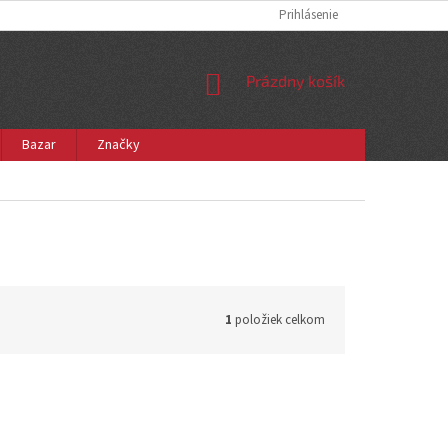
Prihlásenie
NÁKUPNÝ
Prázdny košík
KOŠÍK
Bazar
Značky
1
položiek celkom