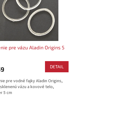
nie pre vázu Aladin Origins 5
DETAIL
59
ie pre vodné fajky Aladin Origins,
 sklenenú vázu a kovové telo,
r 5 cm
O
v
l
á
d
a