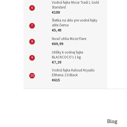
Vodná fajka Moze Tradi L Gold
Standard
€188
Štetka na sklo pre vodné fajky
alite čierna
€5,49
Nosič uhlia Moze Flare
€69,99
Uhlíky k vodnej fajke
BLACKCOCO's 1 kg
€7,29
Vodná fajka Kaloud Krysalis
Eltheria 2.0 Black
€615
Z
á
p
ä
t
Blog
i