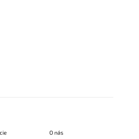
cie
O nás