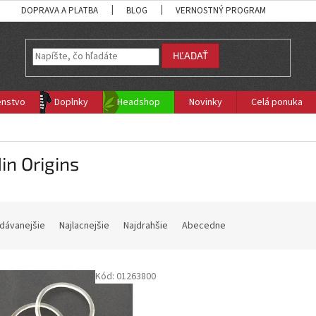
DOPRAVA A PLATBA
BLOG
VERNOSTNÝ PROGRAM
HĽADAŤ
enstvo
Doplnky
Headshop
Novinky
Celá ponuka
in Origins
dávanejšie
Najlacnejšie
Najdrahšie
Abecedne
Kód:
01263800