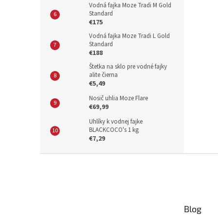
Vodná fajka Moze Tradi M Gold
Standard
€175
Vodná fajka Moze Tradi L Gold
Standard
€188
Štetka na sklo pre vodné fajky
alite čierna
€5,49
Nosič uhlia Moze Flare
€69,99
Uhlíky k vodnej fajke
BLACKCOCO's 1 kg
€7,29
Z
á
p
ä
t
Blog
i