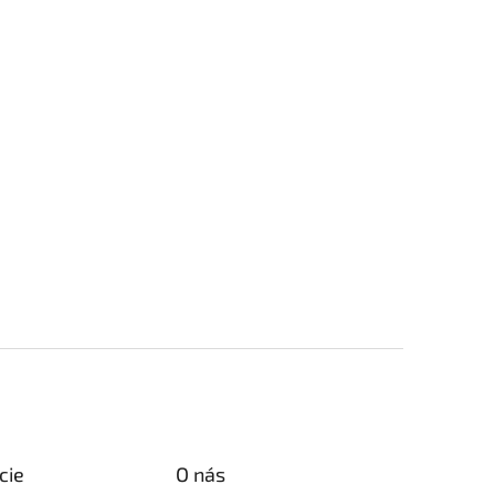
cie
O nás