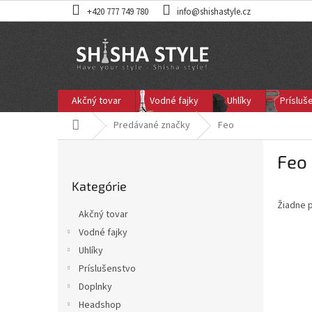
Prejsť
+420 777 749 780
info@shishastyle.cz
na
obsah
Akčný tovar
Vodné fajky
Uhlíky
Prísluš
Domov
Predávané značky
Feo
B
Feo
o
Preskočiť
č
Kategórie
kategórie
n
Žiadne 
ý
Akčný tovar
p
Vodné fajky
a
Uhlíky
n
e
Príslušenstvo
l
Doplnky
Headshop