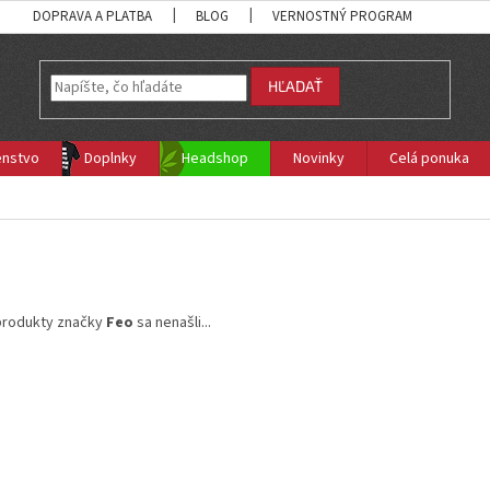
DOPRAVA A PLATBA
BLOG
VERNOSTNÝ PROGRAM
HĽADAŤ
enstvo
Doplnky
Headshop
Novinky
Celá ponuka
produkty značky
Feo
sa nenašli...