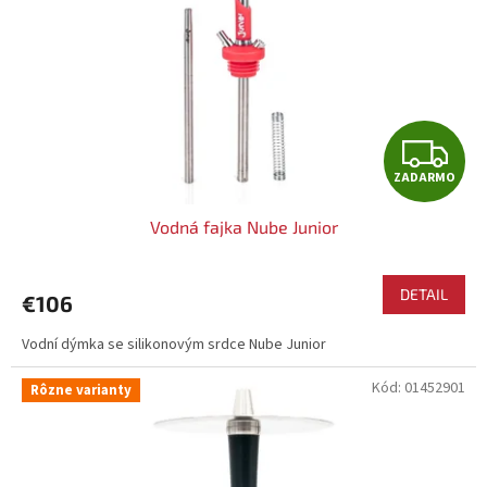
r
d
o
u
d
k
u
t
k
o
t
v
Z
o
ZADARMO
v
A
Vodná fajka Nube Junior
D
A
DETAIL
€106
R
Vodní dýmka se silikonovým srdce Nube Junior
M
Kód:
01452901
Rôzne varianty
O