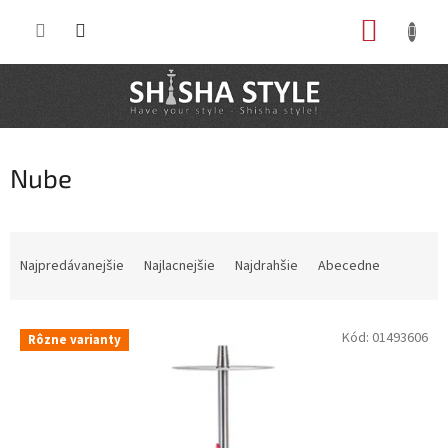
Prejsť
NÁKUP
na
obsah
KOŠÍK
Nube
R
a
Najpredávanejšie
Najlacnejšie
Najdrahšie
Abecedne
d
e
V
n
Kód:
01493606
Rôzne varianty
ý
i
p
e
i
p
s
r
p
o