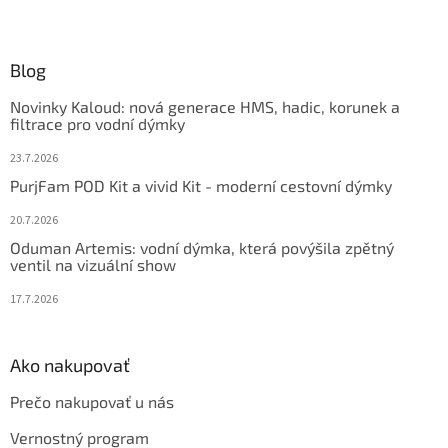
l
Z
á
á
d
p
a
ä
Blog
c
t
i
Novinky Kaloud: nová generace HMS, hadic, korunek a
i
e
filtrace pro vodní dýmky
p
e
r
23.7.2026
v
PurjFam POD Kit a vivid Kit - moderní cestovní dýmky
k
y
20.7.2026
v
ý
Oduman Artemis: vodní dýmka, která povýšila zpětný
ventil na vizuální show
p
i
17.7.2026
s
u
Ako nakupovať
Prečo nakupovať u nás
Vernostný program