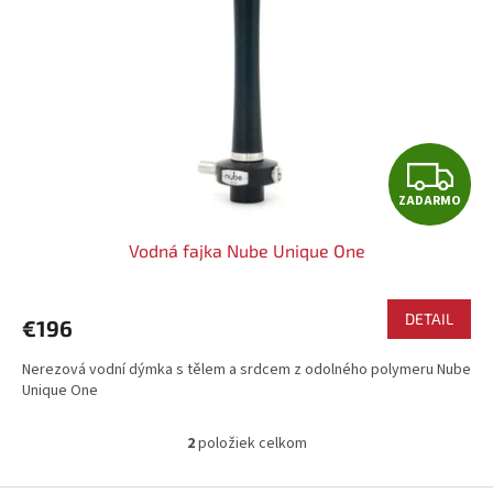
Z
ZADARMO
A
Vodná fajka Nube Unique One
D
A
DETAIL
€196
R
Nerezová vodní dýmka s tělem a srdcem z odolného polymeru Nube
Unique One
M
O
2
položiek celkom
O
v