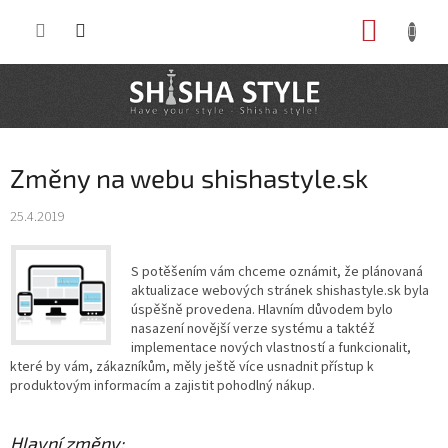
Prejsť
NÁKUP
na
obsah
KOŠÍK
Změny na webu shishastyle.sk
25.4.2019
S potěšením vám chceme oznámit, že plánovaná
aktualizace webových stránek shishastyle.sk byla
úspěšně provedena. Hlavním důvodem bylo
nasazení novější verze systému a taktéž
implementace nových vlastností a funkcionalit,
které by vám, zákazníkům, měly ještě více usnadnit přístup k
produktovým informacím a zajistit pohodlný nákup.
Hlavní změny: