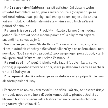
•
Plně responzivní šablona
- zajistí zpřístupnění obsahu webu
uživateli bez ohledu na to, jaké zařízení používá (přizpůsobuje se
velikosti zobrazovací plochy). Náš eshop se umí nejen zobrazit na
vašem mobilu či tabletu, ale můžete v něm z mobilních zařízení i
pohodlně nakoupit.
•
Parametrizace zboží
- Produkty můžete díky novému modulu
jednoduše filtrovat podle mnoha parametrů a díky tomu najdete
snadněji to, co vás zajímá.
•
Věrnostní program
- Shisha Rings ™ je věrnostní program, jehož
cílem je odměnit všechny naše věrné zákazníky a na našem shopu není
novinkou. Nově se však u produktů zobrazuje nejen počet bodů, které
nákupem zboží získáte, ale i přímo částka v Kč.
•
Řazení zboží
- při použití jakéhokoliv řazení (podle názvu, ceny,
pozice) je upřednostňováno zboží, které je skladem a vždy se nachází
v horní části výpisu
•
Dostupnost zboží
- zobrazuje se na detailu karty v případě, že jsou
skladem poslední kusy
Přechodem na novou verzi systému se však ukázalo, že některé údaje
a moduly nebude možné z důvodu kompatibility přenést. Jedná se
hlavně o historii objednávek a historii transakcí věrnostních bodů u
registrovaných zákazníků.