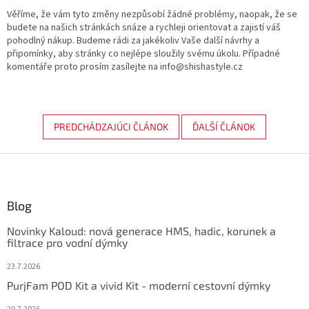
Věříme, že vám tyto změny nezpůsobí žádné problémy, naopak, že se
budete na našich stránkách snáze a rychleji orientovat a zajistí váš
pohodlný nákup. Budeme rádi za jakékoliv Vaše další návrhy a
připomínky, aby stránky co nejlépe sloužily svému úkolu. Případné
komentáře proto prosím zasílejte na info@shishastyle.cz
PREDCHÁDZAJÚCI ČLÁNOK
ĎALŠÍ ČLÁNOK
Z
á
p
ä
Blog
t
Novinky Kaloud: nová generace HMS, hadic, korunek a
i
filtrace pro vodní dýmky
e
23.7.2026
PurjFam POD Kit a vivid Kit - moderní cestovní dýmky