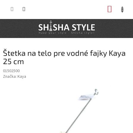
Prejsť
NÁKUP
na
obsah
KOŠÍK
Štetka na telo pre vodné fajky Kaya
25 cm
01502500
Značka:
Kaya