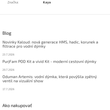
Značka
:
Kaya
Z
á
p
ä
Blog
t
Novinky Kaloud: nová generace HMS, hadic, korunek a
i
filtrace pro vodní dýmky
e
23.7.2026
PurjFam POD Kit a vivid Kit - moderní cestovní dýmky
20.7.2026
Oduman Artemis: vodní dýmka, která povýšila zpětný
ventil na vizuální show
17.7.2026
Ako nakupovať