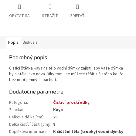
OPÝTAŤ SA
STRÁŽIŤ
ZDIEĽAŤ
Popis
Diskusia
Podrobný popis
Čistící štětka Kaya na tělo vodní dýmky zajistí, aby vaše dýmka
byla stále jako nová. Díky tomu se můžete těšit z čistého kouře
bez nepříjemných pachutí.
Dodatočné parametre
Kategória
:
Čistící prostředky
Značka
:
Kaya
Celková délka [cm]
:
25
Délka čistící části [cm]
:
8
Doplňková informace
:
K čištění těla (trubky) vodní dýmky