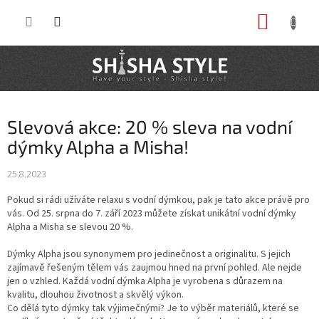
Prejsť
NÁKUP
na
obsah
KOŠÍK
Slevová akce: 20 % sleva na vodní
dýmky Alpha a Misha!
25.8.2023
Pokud si rádi užíváte relaxu s vodní dýmkou, pak je tato akce právě pro
vás. Od 25. srpna do 7. září 2023 můžete získat unikátní vodní dýmky
Alpha a Misha se slevou 20 %.
Dýmky Alpha jsou synonymem pro jedinečnost a originalitu. S jejich
zajímavě řešeným tělem vás zaujmou hned na první pohled. Ale nejde
jen o vzhled. Každá vodní dýmka Alpha je vyrobena s důrazem na
kvalitu, dlouhou životnost a skvělý výkon.
Co dělá tyto dýmky tak výjimečnými? Je to výběr materiálů, které se