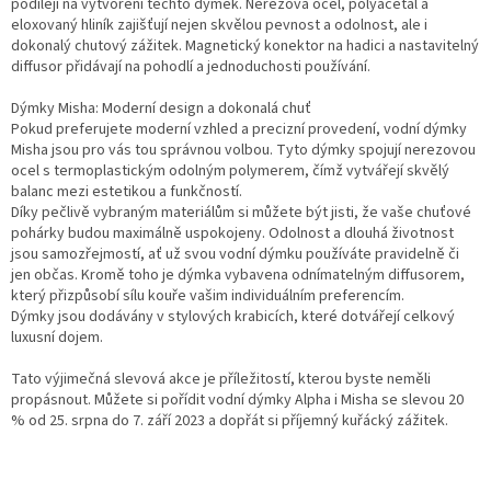
podílejí na vytvoření těchto dýmek. Nerezová ocel, polyacetal a
eloxovaný hliník zajišťují nejen skvělou pevnost a odolnost, ale i
dokonalý chutový zážitek. Magnetický konektor na hadici a nastavitelný
diffusor přidávají na pohodlí a jednoduchosti používání.
Dýmky Misha: Moderní design a dokonalá chuť
Pokud preferujete moderní vzhled a precizní provedení, vodní dýmky
Misha jsou pro vás tou správnou volbou. Tyto dýmky spojují nerezovou
ocel s termoplastickým odolným polymerem, čímž vytvářejí skvělý
balanc mezi estetikou a funkčností.
Díky pečlivě vybraným materiálům si můžete být jisti, že vaše chuťové
pohárky budou maximálně uspokojeny. Odolnost a dlouhá životnost
jsou samozřejmostí, ať už svou vodní dýmku používáte pravidelně či
jen občas. Kromě toho je dýmka vybavena odnímatelným diffusorem,
který přizpůsobí sílu kouře vašim individuálním preferencím.
Dýmky jsou dodávány v stylových krabicích, které dotvářejí celkový
luxusní dojem.
Tato výjimečná slevová akce je příležitostí, kterou byste neměli
propásnout. Můžete si pořídit vodní dýmky Alpha i Misha se slevou 20
% od 25. srpna do 7. září 2023 a dopřát si příjemný kuřácký zážitek.