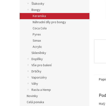
Šlukovky
Bongy
Keramika
Náhradní díly pro bongy
Coca Cola
Pyrex
Simax
Acrylic
Skleněnky
Doplňky
Vše pro balení
Drtičky
Vaporizéry
Popi
Váhy
Rasta a Hemp
Pod
Novinky
Celá ponuka
Malý