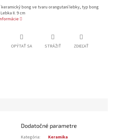
í keramický bong ve tvaru orangutaní lebky, typ bong
Lebka II. 9 cm
informácie
OPÝTAŤ SA
STRÁŽIŤ
ZDIEĽAŤ
Dodatočné parametre
Kategória
:
Keramika