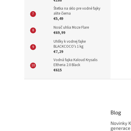
€188
Štetka na sklo pre vodné fajky
alite čierna
€5,49
Nosič uhlia Moze Flare
€69,99
Uhlíky k vodnej fajke
BLACKCOCO's 1 kg
€7,29
Vodná fajka Kaloud Krysalis
Eltheria 2.0 Black
€615
Z
á
p
ä
t
Blog
i
e
Novinky K
generace