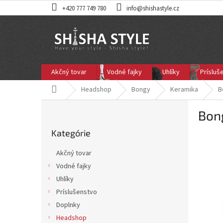
Prejsť
+420 777 749 780
info@shishastyle.cz
na
obsah
Akčný tovar
Vodné fajky
Uhlíky
Prísluš
Domov
Headshop
Bongy
Keramika
B
B
Bong
o
Preskočiť
č
Kategórie
kategórie
n
ý
Akčný tovar
p
Vodné fajky
a
Uhlíky
n
e
Príslušenstvo
l
Doplnky
Headshop