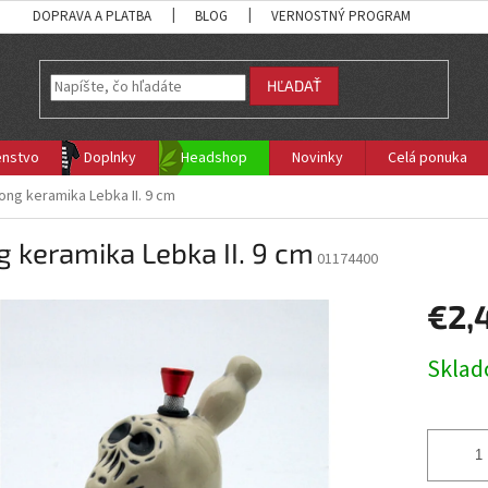
DOPRAVA A PLATBA
BLOG
VERNOSTNÝ PROGRAM
HĽADAŤ
enstvo
Doplnky
Headshop
Novinky
Celá ponuka
ong keramika Lebka II. 9 cm
 keramika Lebka II. 9 cm
01174400
€2,
Jednotk
Skla
cena: