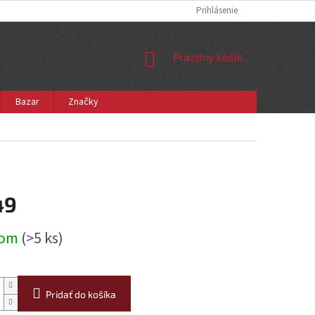
Prihlásenie
NÁKUPNÝ
Prázdny košík
KOŠÍK
Bazar
Značky
49
ová
dom
(>5 ks)
Pridať do košíka