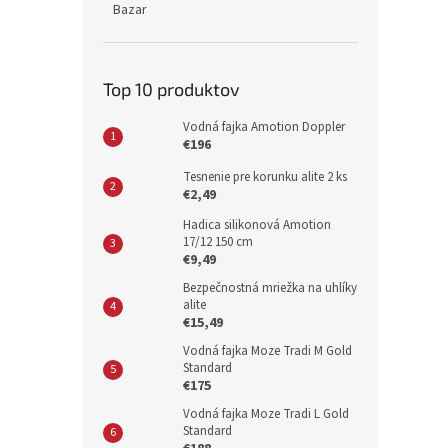
Bazar
Top 10 produktov
Vodná fajka Amotion Doppler
€196
Tesnenie pre korunku alite 2 ks
€2,49
Hadica silikonová Amotion
17/12 150 cm
€9,49
Bezpečnostná mriežka na uhlíky
alite
€15,49
Vodná fajka Moze Tradi M Gold
Standard
€175
Vodná fajka Moze Tradi L Gold
Standard