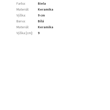
Farba
:
Biela
Materiál
:
Keramika
Výška
:
9 cm
Barva
:
Bílá
Materiál
:
Keramika
Výška [cm]
:
9