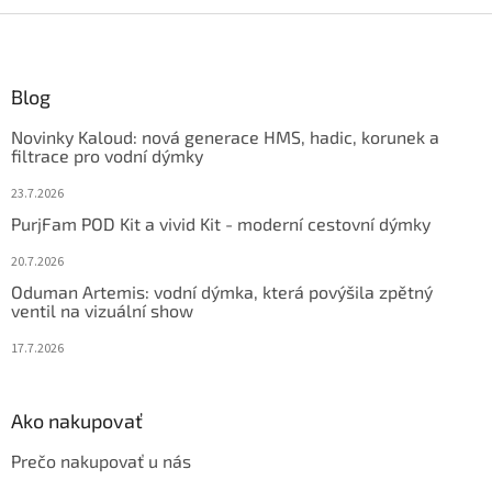
Z
á
p
ä
Blog
t
Novinky Kaloud: nová generace HMS, hadic, korunek a
i
filtrace pro vodní dýmky
e
23.7.2026
PurjFam POD Kit a vivid Kit - moderní cestovní dýmky
20.7.2026
Oduman Artemis: vodní dýmka, která povýšila zpětný
ventil na vizuální show
17.7.2026
Ako nakupovať
Prečo nakupovať u nás