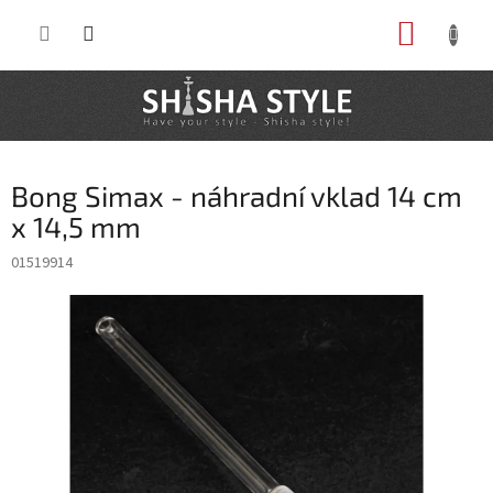
Prejsť
NÁKUP
na
obsah
KOŠÍK
Bong Simax - náhradní vklad 14 cm
x 14,5 mm
01519914