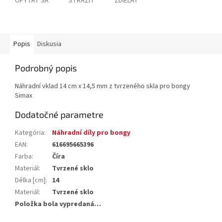
OPÝTAŤ SA
STRÁŽIŤ
ZDIEĽAŤ
Popis
Diskusia
Podrobný popis
Náhradní vklad 14 cm x 14,5 mm z tvrzeného skla pro bongy
Simax
Dodatočné parametre
Kategória
:
Náhradní díly pro bongy
EAN
:
616695665396
Farba
:
Číra
Materiál
:
Tvrzené sklo
Délka [cm]
:
14
Materiál
:
Tvrzené sklo
Položka bola vypredaná…