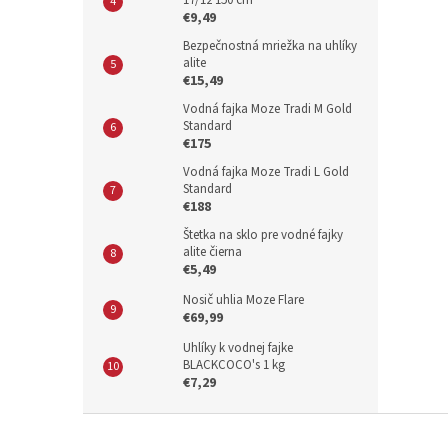
17/12 150 cm
€9,49
Bezpečnostná mriežka na uhlíky
alite
€15,49
Vodná fajka Moze Tradi M Gold
Standard
€175
Vodná fajka Moze Tradi L Gold
Standard
€188
Štetka na sklo pre vodné fajky
alite čierna
€5,49
Nosič uhlia Moze Flare
€69,99
Uhlíky k vodnej fajke
BLACKCOCO's 1 kg
€7,29
Z
á