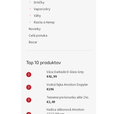
Drtičky
Vaporizéry
Váhy
Rasta a Hemp
Novinky
Celá ponuka
Bazar
Top 10 produktov
Váza Darkside D-Glass Grey
€41,99
Vodná fajka Amotion Doppler
€196
Tesnenie pre korunku alite 2 ks
€2,49
Hadica silikonová Amotion