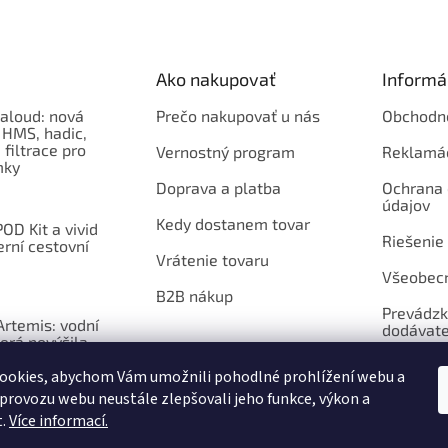
Ako nakupovať
Informá
aloud: nová
Prečo nakupovať u nás
Obchodn
 HMS, hadic,
 filtrace pro
Vernostný program
Reklamá
mky
Doprava a platba
Ochrana
údajov
Kedy dostanem tovar
OD Kit a vivid
Riešenie
erní cestovní
Vrátenie tovaru
Všeobec
B2B nákup
Prevádzk
rtemis: vodní
dodávate
erá povýšila
ntil na vizuální
ookies, abychom Vám umožnili pohodlné prohlížení webu a
 provozu webu neustále zlepšovali jeho funkce, výkon a
t.
Více informací.