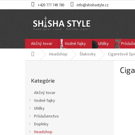
Prejsť
+420 777 749 780
info@shishastyle.cz
na
obsah
Akčný tovar
Vodné fajky
Uhlíky
Prísluš
Domov
Headshop
Šlukovky
Cigaretové špi
B
Ciga
o
Preskočiť
č
Kategórie
kategórie
n
ý
Akčný tovar
p
Vodné fajky
a
Uhlíky
n
e
Príslušenstvo
l
Doplnky
Headshop