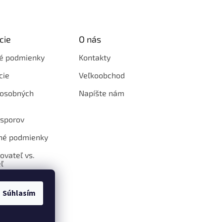
cie
O nás
é podmienky
Kontakty
cie
Veľkoobchod
 osobných
Napíšte nám
 sporov
né podmienky
ovateľ vs.
ľ
Súhlasím