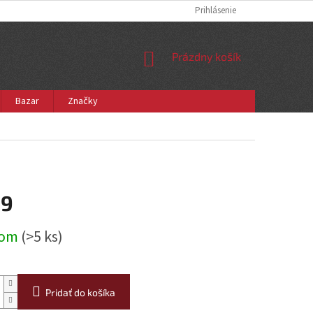
Prihlásenie
NÁKUPNÝ
Prázdny košík
KOŠÍK
Bazar
Značky
99
ová
dom
(>5 ks)
Pridať do košíka