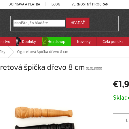
DOPRAVA A PLATBA
BLOG
VERNOSTNÝ PROGRAM
HĽADAŤ
enstvo
Doplnky
Headshop
Novinky
Celá ponuka
čky
Cigaretová špička dřevo 8 cm
retová špička dřevo 8 cm
01018000
€1,
Jednotk
Skla
cena: