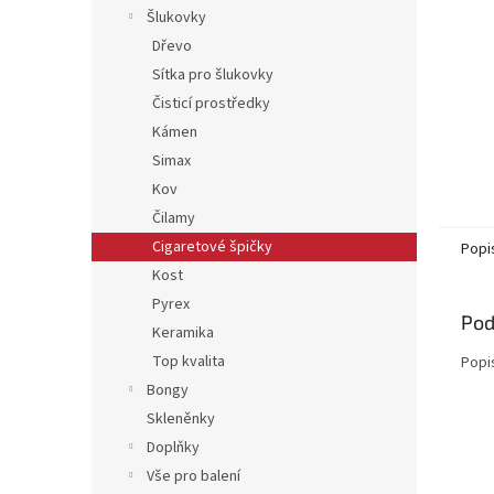
Šlukovky
Dřevo
Sítka pro šlukovky
Čisticí prostředky
Kámen
Simax
Kov
Čilamy
Cigaretové špičky
Popi
Kost
Pyrex
Pod
Keramika
Top kvalita
Popi
Bongy
Skleněnky
Doplňky
Vše pro balení