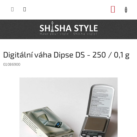
Prejsť
NÁKUP
na
obsah
KOŠÍK
Digitální váha Dipse DS - 250 / 0,1 g
01086900