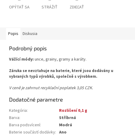
OPÝTAŤ SA
STRÁŽIŤ
ZDIEĽAŤ
Popis
Diskusia
Podrobný popis
Vážící módy:
unce, grainy, gramy a karáty.
Záruka se nevztahuje na baterie, které jsou dodávány u
vybraných typů výrobků, společně s výrobkem.
V ceně je zahrnut recyklační poplatek 3,05 CZK.
Dodatočné parametre
Kategória
:
Rozlišení 0,1 g
Barva
:
Stříbrná
Barva podsvícení
:
Modrá
Baterie součástí dodávky
:
Ano