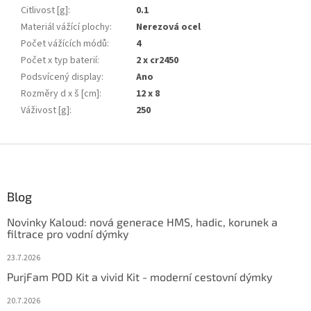
Citlivost [g]
:
0.1
Materiál vážící plochy
:
Nerezová ocel
Počet vážících módů
:
4
Počet x typ baterií
:
2 x cr2450
Podsvícený display
:
Ano
Rozměry d x š [cm]
:
12 x 8
Váživost [g]
:
250
Z
á
p
ä
Blog
t
Novinky Kaloud: nová generace HMS, hadic, korunek a
i
filtrace pro vodní dýmky
e
23.7.2026
PurjFam POD Kit a vivid Kit - moderní cestovní dýmky
20.7.2026