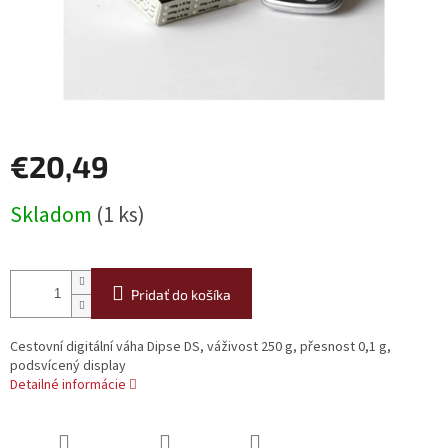
€20,49
Jednotková
Skladom
(1 ks)
cena:
Pridať do košíka
Cestovní digitální váha Dipse DS, váživost 250 g, přesnost 0,1 g,
podsvícený display
Detailné informácie