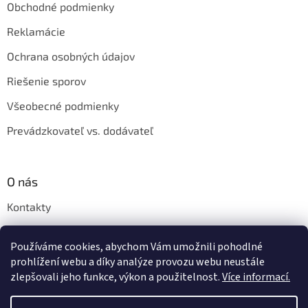
Obchodné podmienky
Reklamácie
Ochrana osobných údajov
Riešenie sporov
Všeobecné podmienky
Prevádzkovateľ vs. dodávateľ
O nás
Kontakty
Veľkoobchod
Používáme cookies, abychom Vám umožnili pohodlné
Napíšte nám
prohlížení webu a díky analýze provozu webu neustále
zlepšovali jeho funkce, výkon a použitelnost.
Více informací.