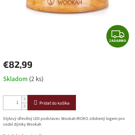
Z
ZADARMO
A
D
€82,99
A
Jednotková
Skladom
(2 ks)
cena:
R
M
Pridať do košíka
O
Stylový dřevěný LED podstavec Wookah IROKO zdobený logem pro
vodní dýmky Wookah