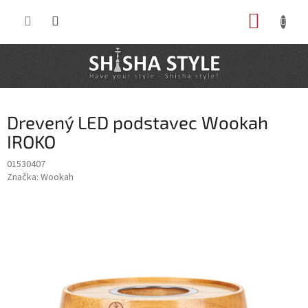
Prejsť
NÁKUP
na
obsah
KOŠÍK
Drevený LED podstavec Wookah
IROKO
01530407
Značka:
Wookah