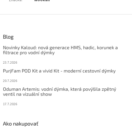
Značka
:
Wookah
Z
á
p
ä
Blog
t
Novinky Kaloud: nová generace HMS, hadic, korunek a
i
filtrace pro vodní dýmky
e
23.7.2026
PurjFam POD Kit a vivid Kit - moderní cestovní dýmky
20.7.2026
Oduman Artemis: vodní dýmka, která povýšila zpětný
ventil na vizuální show
17.7.2026
Ako nakupovať