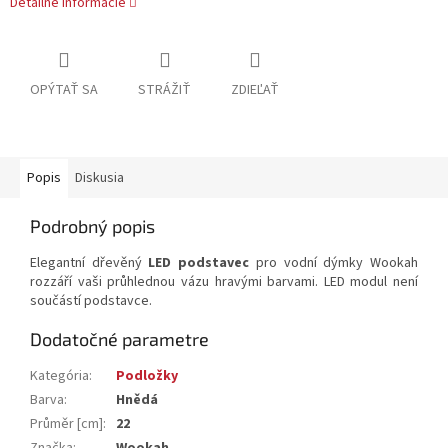
Detailné informácie
OPÝTAŤ SA
STRÁŽIŤ
ZDIEĽAŤ
Popis
Diskusia
Podrobný popis
Elegantní dřevěný
LED podstavec
pro vodní dýmky Wookah
rozzáří vaši průhlednou vázu hravými barvami. LED modul není
součástí podstavce.
Dodatočné parametre
Kategória
:
Podložky
Barva
:
Hnědá
Průměr [cm]
:
22