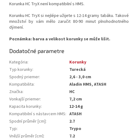
Korunka HC TryX není kompatibilní s HMS.
Korunku HC TryX si nejlépe užijete s 12-14 gramy tabáku. Takové
množství by vám mělo zaručit 80-90 minut plnohodnotného
dýmení.
Poznámka: barva a velikost korunky se může lišit.
Dodatočné parametre
Kategória
:
Korunky
Typ korunky
:
Turecká
Spodný priemer
:
2,6 - 3,0 cm
Kompatibilita
:
Aladin HMS, ATASH
Značka
:
HC
Vonkajší priemer
:
7,2 cm
Kapacita korunky
:
12-14 g
Kompatibilní s nástavcem HMS
:
ATASH
Spodní průměr [cm]
:
2.7
Typ
:
Trypo
Vnější průměr [cm]
:
7.2