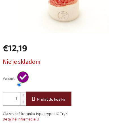
€12,19
Jednotková
Nie je skladom
cena:
Variant
Pridať do košíka
Glazovaná korunka typu trypo HC TryX
Detailné informácie