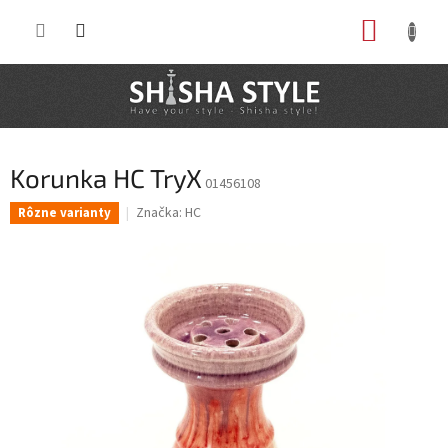
Prejsť
NÁKUP
na
obsah
KOŠÍK
Korunka HC TryX
01456108
Značka:
HC
Rôzne varianty