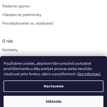
Riešenie sporov
Všeobecné podmienky
Prevádzkovateľ vs. dodávateľ
O nás
Kontakty
Veľkoobchod
Používáme cookies, abychom Vám umožnili pohodlné
Napíšte nám
prohlížení webu a díky analýze provozu webu neustále
zlepšovali jeho funkce, výkon a použitelnost.
Více informací.
Nastavenie
Vytvoril Shoptet
Súhlasím
Copyright 2026
Shishastyle.sk
. Všetky práva vyhradené.