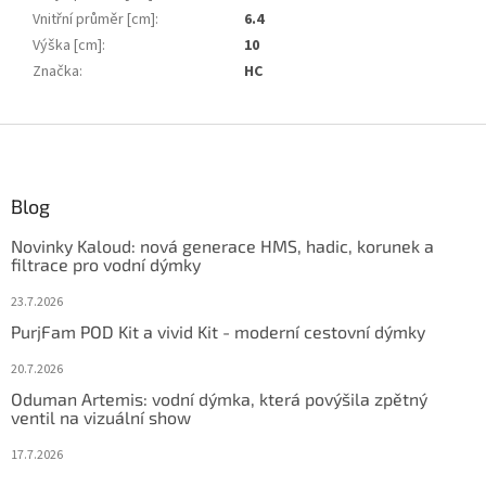
Vnitřní průměr [cm]
:
6.4
Výška [cm]
:
10
Značka
:
HC
Z
á
p
ä
Blog
t
Novinky Kaloud: nová generace HMS, hadic, korunek a
i
filtrace pro vodní dýmky
e
23.7.2026
PurjFam POD Kit a vivid Kit - moderní cestovní dýmky
20.7.2026
Oduman Artemis: vodní dýmka, která povýšila zpětný
ventil na vizuální show
17.7.2026