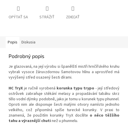
OPÝTAŤ SA
STRÁŽIŤ
ZDIEĽAŤ
Popis
Diskusia
Podrobný popis
Je glazovaná, na její výrobu si španělští mistři hrnčířského kruhu
vybrali vysoce žáruvzdornou šamotovou hlínu a uprostřed má
vyvýšený střed osazený šesti dírami.
HC TryX
je ručně vyrobená
korunka typu trypo
- její středový
ostrůvek zabraňuje stékání melasy a propadávání tabáku skrz
tělo vodní dýmky podobně, jako je tomu u korunek typu phunnel.
Oproti nim ale disponuje šesti malými otvory namísto jednoho
velkého, což připomíná spíše turecké korunky. V praxi to
znamená, že použitím korunky TryX docílíte
o něco těžšího
tahu a výraznější chuti
než u phunnelu.