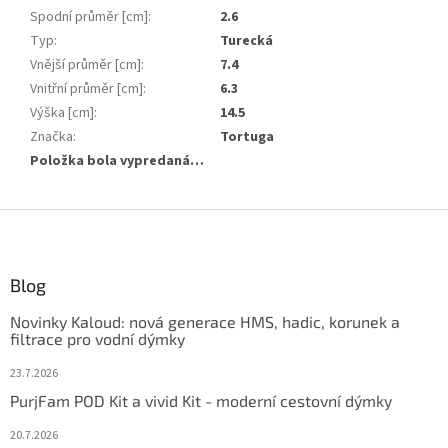
Spodní průměr [cm]
:
2.6
Typ
:
Turecká
Vnější průměr [cm]
:
7.4
Vnitřní průměr [cm]
:
6.3
Výška [cm]
:
14.5
Značka
:
Tortuga
Položka bola vypredaná…
Z
á
p
ä
Blog
t
Novinky Kaloud: nová generace HMS, hadic, korunek a
i
filtrace pro vodní dýmky
e
23.7.2026
PurjFam POD Kit a vivid Kit - moderní cestovní dýmky
20.7.2026