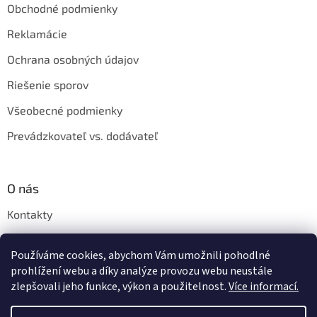
Obchodné podmienky
Reklamácie
Ochrana osobných údajov
Riešenie sporov
Všeobecné podmienky
Prevádzkovateľ vs. dodávateľ
O nás
Kontakty
Veľkoobchod
Používáme cookies, abychom Vám umožnili pohodlné
Napíšte nám
prohlížení webu a díky analýze provozu webu neustále
zlepšovali jeho funkce, výkon a použitelnost.
Více informací.