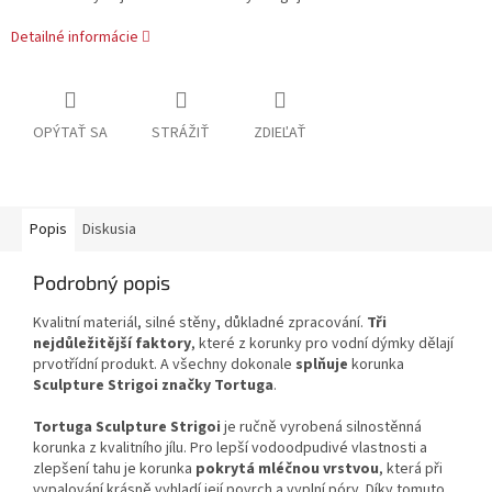
Detailné informácie
OPÝTAŤ SA
STRÁŽIŤ
ZDIEĽAŤ
Popis
Diskusia
Podrobný popis
Kvalitní materiál, silné stěny, důkladné zpracování.
Tři
nejdůležitější faktory
, které z korunky pro vodní dýmky dělají
prvotřídní produkt. A všechny dokonale
splňuje
korunka
Sculpture Strigoi značky Tortuga
.
Tortuga Sculpture Strigoi
je ručně vyrobená silnostěnná
korunka z kvalitního jílu. Pro lepší vodoodpudivé vlastnosti a
zlepšení tahu je korunka
pokrytá mléčnou vrstvou
, která při
vypalování krásně vyhladí její povrch a vyplní póry. Díky tomuto