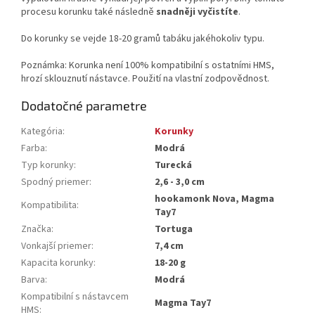
procesu korunku také následně
snadněji vyčistíte
.
Do korunky se vejde 18-20 gramů tabáku jakéhokoliv typu.
Poznámka: Korunka není 100% kompatibilní s ostatními HMS,
hrozí sklouznutí nástavce. Použití na vlastní zodpovědnost.
Dodatočné parametre
Kategória
:
Korunky
Farba
:
Modrá
Typ korunky
:
Turecká
Spodný priemer
:
2,6 - 3,0 cm
hookamonk Nova, Magma
Kompatibilita
:
Tay7
Značka
:
Tortuga
Vonkajší priemer
:
7,4 cm
Kapacita korunky
:
18-20 g
Barva
:
Modrá
Kompatibilní s nástavcem
Magma Tay7
HMS
: