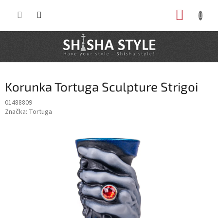
Prejsť
NÁKUP
na
obsah
KOŠÍK
Korunka Tortuga Sculpture Strigoi
01488809
Značka:
Tortuga