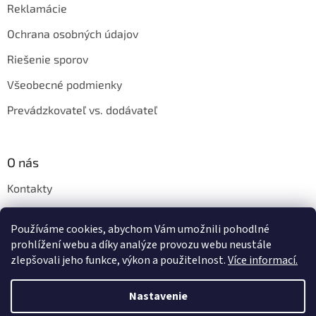
Reklamácie
Ochrana osobných údajov
Riešenie sporov
Všeobecné podmienky
Prevádzkovateľ vs. dodávateľ
O nás
Kontakty
Veľkoobchod
Používáme cookies, abychom Vám umožnili pohodlné
Napíšte nám
prohlížení webu a díky analýze provozu webu neustále
zlepšovali jeho funkce, výkon a použitelnost.
Více informací.
Nastavenie
Vytvoril Shoptet