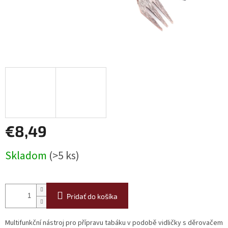
€8,49
Jednotková
Skladom
(>5 ks)
cena:
Pridať do košíka
Multifunkční nástroj pro přípravu tabáku v podobě vidličky s děrovačem