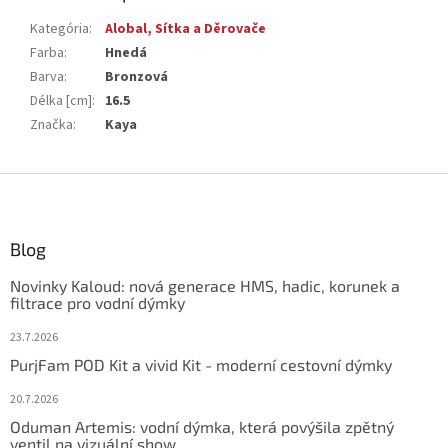
Kategória
:
Alobal, Sítka a Děrovače
Farba
:
Hnedá
Barva
:
Bronzová
Délka [cm]
:
16.5
Značka
:
Kaya
Z
á
p
ä
Blog
t
Novinky Kaloud: nová generace HMS, hadic, korunek a
i
filtrace pro vodní dýmky
e
23.7.2026
PurjFam POD Kit a vivid Kit - moderní cestovní dýmky
20.7.2026
Oduman Artemis: vodní dýmka, která povýšila zpětný
ventil na vizuální show