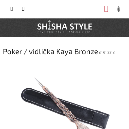
Prejsť
NÁKUP
na
obsah
KOŠÍK
Poker / vidlička Kaya Bronze
01513310